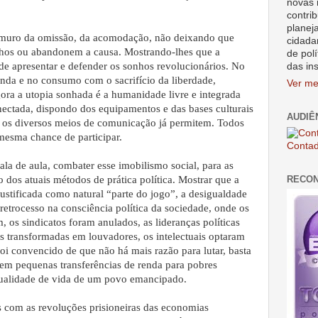
novas 
contrib
planej
 muro da omissão, da acomodação, não deixando que
cidada
nhos ou abandonem a causa. Mostrando-lhes que a
de polí
de apresentar e defender os sonhos revolucionários. No
das in
enda e no consumo com o sacrifício da liberdade,
Ver me
ora a utopia sonhada é a humanidade livre e integrada
ctada, dispondo dos equipamentos e das bases culturais
AUDIÊ
 os diversos meios de comunicação já permitem. Todos
mesma chance de participar.
Contad
ala de aula, combater esse imobilismo social, para as
RECO
ão dos atuais métodos de prática política. Mostrar que a
justificada como natural “parte do jogo”, a desigualdade
retrocesso na consciência política da sociedade, onde os
os sindicatos foram anulados, as lideranças políticas
s transformadas em louvadores, os intelectuais optaram
foi convencido de que não há mais razão para lutar, basta
em pequenas transferências de renda para pobres
ualidade de vida de um povo emancipado.
s com as revoluções prisioneiras das economias