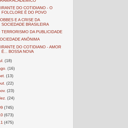
RAMA ACADÊMICO
IRANTE DO COTIDIANO - O
FOLCLORE É DO POVO
OBBES E A CRISE DA
SOCIEDADE BRASILEIRA
 TERRORISMO DA PUBLICIDADE
OCIEDADE ANÔNIMA
IRANTE DO COTIDIANO - AMOR
É... BOSSA NOVA
ul.
(18)
ago.
(16)
set.
(13)
out.
(22)
nov.
(23)
dez.
(24)
09
(745)
10
(673)
11
(475)