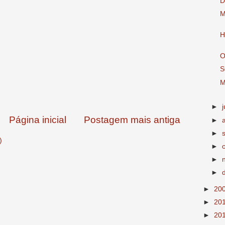
D
M
H
O
S
M
►
j
Página inicial
Postagem mais antiga
►
►
)
►
►
►
►
20
►
20
►
20