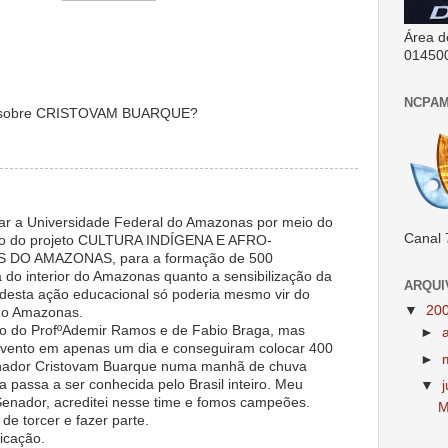
Área d
01450
NCPAM
t sobre CRISTOVAM BUARQUE?
r a Universidade Federal do Amazonas por meio do
Canal 
o do projeto CULTURA INDÍGENA E AFRO-
 DO AMAZONAS, para a formação de 500
a do interior do Amazonas quanto a sensibilização da
ARQUI
va desta ação educacional só poderia mesmo vir do
▼
20
 do Amazonas.
lho do ProfºAdemir Ramos e de Fabio Braga, mas
►
vento em apenas um dia e conseguiram colocar 400
►
enador Cristovam Buarque numa manhã de chuva
a passa a ser conhecida pelo Brasil inteiro. Meu
▼
 Senador, acreditei nesse time e fomos campeões.
M
e torcer e fazer parte.
icação.