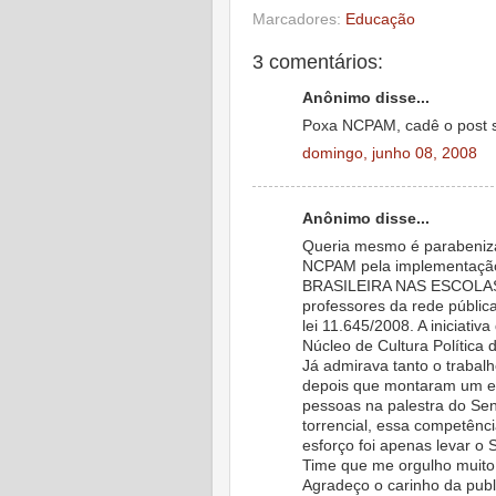
Marcadores:
Educação
3 comentários:
Anônimo disse...
Poxa NCPAM, cadê o pos
domingo, junho 08, 2008
Anônimo disse...
Queria mesmo é parabeniza
NCPAM pela implementaçã
BRASILEIRA NAS ESCOLAS
professores da rede públic
lei 11.645/2008. A iniciati
Núcleo de Cultura Política
Já admirava tanto o traba
depois que montaram um e
pessoas na palestra do S
torrencial, essa competênci
esforço foi apenas levar o
Time que me orgulho muito d
Agradeço o carinho da publ