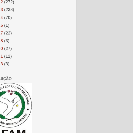
12
(272)
13
(238)
14
(70)
15
(1)
17
(22)
18
(3)
20
(27)
21
(12)
23
(3)
TUIÇÃO