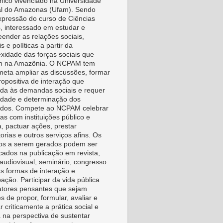
ico vivenciado na Universidade
l do Amazonas (Ufam). Sendo
pressão do curso de Ciências
s, interessado em estudar e
ender as relações sociais,
is e políticas a partir da
xidade das forças sociais que
m na Amazônia. O NCPAM tem
eta ampliar as discussões, formar
ropositiva de interação que
da às demandas sociais e requer
vidade e determinação dos
idos. Compete ao NCPAM celebrar
as com instituições público e
a, pactuar ações, prestar
orias e outros serviços afins. Os
os a serem gerados podem ser
icados na publicação em revista,
, audiovisual, seminário, congresso
as formas de interação e
pação. Participar da vida pública
tores pensantes que sejam
s de propor, formular, avaliar e
r criticamente a prática social e
a na perspectiva de sustentar