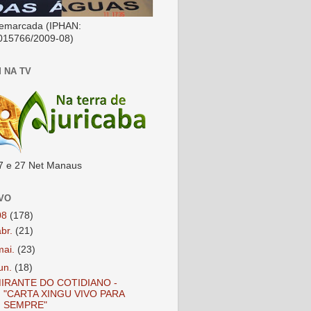
emarcada (IPHAN:
015766/2009-08)
 NA TV
7 e 27 Net Manaus
VO
08
(178)
abr.
(21)
mai.
(23)
jun.
(18)
IRANTE DO COTIDIANO -
"CARTA XINGU VIVO PARA
SEMPRE"