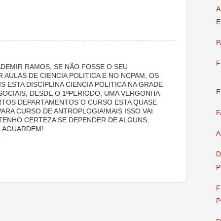
A
E
P
F
DEMIR RAMOS, SE NÃO FOSSE O SEU
 AULAS DE CIENCIA POLITICA E NO NCPAM, OS
 ESTA DISCIPLINA CIENCIA POLITICA NA GRADE
E
SOCIAIS, DESDE O 1ºPERIODO, UMA VERGONHA
RTOS DEPARTAMENTOS O CURSO ESTA QUASE
ARA CURSO DE ANTROPLOGIA!MAIS ISSO VAI
F
TENHO CERTEZA SE DEPENDER DE ALGUNS,
, AGUARDEM!
A
8
D
P
F
P