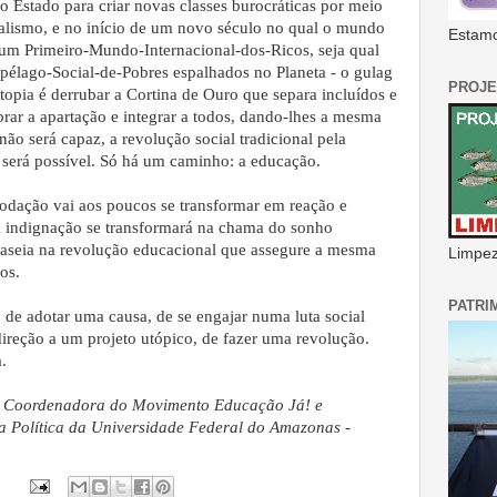
o Estado para criar novas classes burocráticas por meio
alismo, e no início de um novo século no qual o mundo
Estamo
 um Primeiro-Mundo-Internacional-dos-Ricos, seja qual
ipélago-Social-de-Pobres espalhados no Planeta - o gulag
PROJE
utopia é derrubar a Cortina de Ouro que separa incluídos e
brar a apartação e integrar a todos, dando-lhes a mesma
o será capaz, a revolução social tradicional pela
 será possível. Só há um caminho: a educação.
odação vai aos poucos se transformar em reação e
a indignação se transformará na chama do sonho
aseia na revolução educacional que assegure a mesma
Limpeza
os.
PATRI
de adotar uma causa, de se engajar numa luta social
reção a um projeto utópico, de fazer uma revolução.
.
a, Coordenadora do Movimento Educação Já! e
a Política da Universidade Federal do Amazonas -