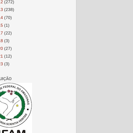
12
(272)
13
(238)
14
(70)
15
(1)
17
(22)
18
(3)
20
(27)
21
(12)
23
(3)
TUIÇÃO