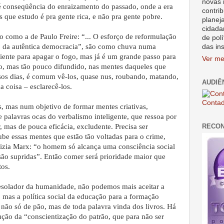
novas 
 é conseqüência do enraizamento do passado, onde a era
contrib
 que estudo é pra gente rica, e não pra gente pobre.
planej
cidada
 como a de Paulo Freire: “... O esforço de reformulação
de polí
do da autêntica democracia”, são como chuva numa
das in
ciente para apagar o fogo, mas já é um grande passo para
Ver me
o, mas tão pouco difundido, nas mentes daqueles que
sos dias, é comum vê-los, quase nus, roubando, matando,
AUDIÊ
 coisa – esclarecê-los.
Contad
s, mas num objetivo de formar mentes criativas,
palavras ocas do verbalismo inteligente, que ressoa por
RECO
r, mas de pouca eficácia, excludente. Precisa ser
ube essas mentes que estão tão voltadas para o crime,
izia Marx: “o homem só alcança uma consciência social
são supridas”. Então comer será prioridade maior que
os.
esolador da humanidade, não podemos mais aceitar a
s, mas a política social da educação para a formação
não só de pão, mas de toda palavra vinda dos livros. Há
ção da “conscientização do patrão, que para não ser