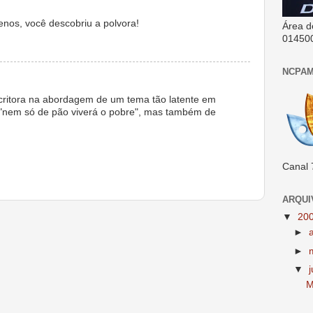
nos, você descobriu a polvora!
Área d
01450
NCPAM
critora na abordagem de um tema tão latente em
 "nem só de pão viverá o pobre", mas também de
Canal 
ARQUI
▼
20
►
►
▼
M