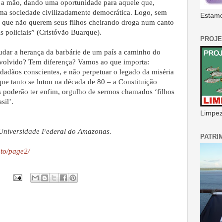
er a mão, dando uma oportunidade para aquele que,
ma sociedade civilizadamente democrática. Logo, sem
Estamo
s que não querem seus filhos cheirando droga num canto
s policiais” (Cristóvão Buarque).
PROJE
dar a herança da barbárie de um país a caminho do
volvido? Tem diferença? Vamos ao que importa:
dadãos conscientes, e não perpetuar o legado da miséria
que tanto se lutou na década de 80 – a Constituição
s poderão ter enfim, orgulho de sermos chamados ‘filhos
sil’.
Limpeza
 Universidade Federal do Amazonas.
PATRI
to/page2/