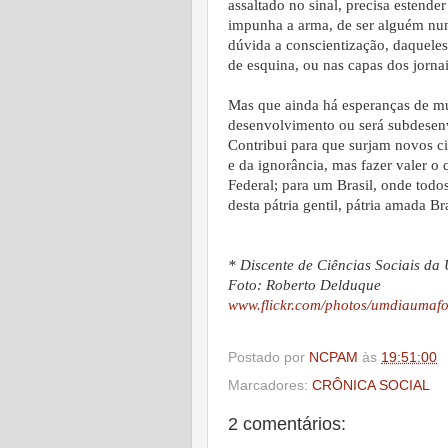
assaltado no sinal, precisa estend
impunha a arma, de ser alguém nu
dúvida a conscientização, daquele
de esquina, ou nas capas dos jornai
Mas que ainda há esperanças de mu
desenvolvimento ou será subdesen
Contribui para que surjam novos ci
e da ignorância, mas fazer valer o 
Federal; para um Brasil, onde todo
desta pátria gentil, pátria amada Bra
* Discente de Ciências Sociais da
Foto: Roberto Delduque
www.flickr.com/photos/umdiaumafo
Postado por
NCPAM
às
19:51:00
Marcadores:
CRÔNICA SOCIAL
2 comentários: