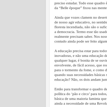
preciso estudar. Todo esse quadro
da “Belle époque” fixou nas mentes
Ainda que vozes clamem no deserto
de nosso agir educativo, no senti
floresta incendiada, não são o sufi
a democracia. Termo esse tão usad
realmente precisam saber. Nos nos
contudo ainda pode ser feito alguma
A educação precisa estar para todo
inovadoras, e não uma educação de 
qualquer lugar, é bonita de se ouvi
envolvente, de fácil acesso, que ro
para o tormento da fome, e como d
quando suas necessidades básicas 
educação? Não, os dois andam junt
Então para transformar o quadro d
política do ‘pão e circo’ para todo
básica de uma maioria faminta que 
ainda a necessidade de uma Revolu