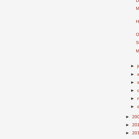
D
M
H
O
S
M
►
j
►
►
►
►
►
►
20
►
20
►
20