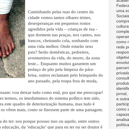
acadêm
Federa
uma ex
Caminhando pelas ruas do centro da
Sociai
cidade vemos tantos olhares tristes,
compre
desesperanças em pequenos rostos
cultura
agredidos pela vida – crianças de rua -
comple
que dormem nas praças, nos cantos, nos
opera
bancos, cheirando cola, sonhando com
como m
uma vida melhor. Onde estarão seus
rede p
pais? Serão domésticas, pedreiros,
respon
objeti
aventureiros da vida, do morro, da zona
envolv
leste... Enquanto muitos garantem um
parceri
pedaço de pão pela limpeza do pára-
privad
brisa, outros reclamam pelo brinquedo do
consult
ano passado, pela roupa fora de moda,
produt
identif
nsam: vou deixar tudo como está, pra que me preocupar!
jornal
es termos, os imediatismos do sistema político tem sido,
e outr
ra este quadro de deteriorização humana, mas tudo é
partici
como a
ão os vêem mais, como se fizessem parte de uma paisagem.
capaze
analisa
 do ter: sou porque possuo isso ou aquilo, entre outros
polític
 educação, da ‘educação’ que para eu ter ou ser doutor é