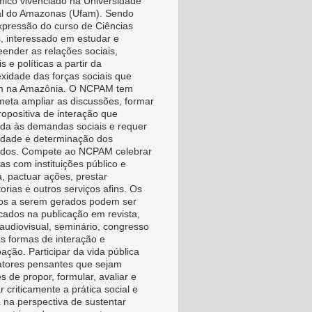
ico vivenciado na Universidade
l do Amazonas (Ufam). Sendo
pressão do curso de Ciências
s, interessado em estudar e
ender as relações sociais,
is e políticas a partir da
xidade das forças sociais que
m na Amazônia. O NCPAM tem
eta ampliar as discussões, formar
ropositiva de interação que
da às demandas sociais e requer
vidade e determinação dos
idos. Compete ao NCPAM celebrar
as com instituições público e
a, pactuar ações, prestar
orias e outros serviços afins. Os
os a serem gerados podem ser
icados na publicação em revista,
, audiovisual, seminário, congresso
as formas de interação e
pação. Participar da vida pública
tores pensantes que sejam
s de propor, formular, avaliar e
r criticamente a prática social e
a na perspectiva de sustentar