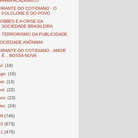
RAMA ACADÊMICO
IRANTE DO COTIDIANO - O
FOLCLORE É DO POVO
OBBES E A CRISE DA
SOCIEDADE BRASILEIRA
 TERRORISMO DA PUBLICIDADE
OCIEDADE ANÔNIMA
IRANTE DO COTIDIANO - AMOR
É... BOSSA NOVA
ul.
(18)
ago.
(16)
set.
(13)
out.
(22)
nov.
(23)
dez.
(24)
09
(745)
10
(673)
11
(475)