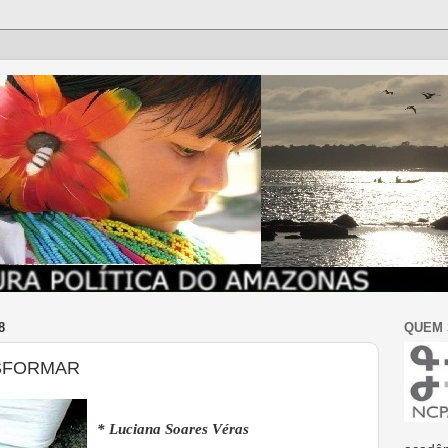
8
QUEM
SFORMAR
* Luciana Soares Véras