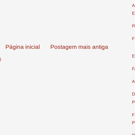
A
E
P
F
Página inicial
Postagem mais antiga
E
)
F
A
D
P
F
P