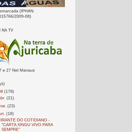
emarcada (IPHAN:
015766/2009-08)
 NA TV
7 e 27 Net Manaus
VO
08
(178)
abr.
(21)
mai.
(23)
jun.
(18)
IRANTE DO COTIDIANO -
"CARTA XINGU VIVO PARA
SEMPRE"