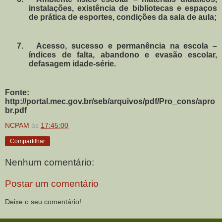
instalações, existência de bibliotecas e espaços
de prática de esportes, condições da sala de aula;
7.
Acesso, sucesso e permanência na escola –
índices de falta, abandono e evasão escolar,
defasagem idade-série.
Fonte:
http://portal.mec.gov.br/seb/arquivos/pdf/Pro_cons/apro
br.pdf
NCPAM
às
17:45:00
Compartilhar
Nenhum comentário:
Postar um comentário
Deixe o seu comentário!