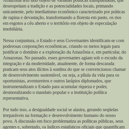
Amazônia tem sido objeto de variadas políticas transplantadas, que
desrespeitam a tradição e as potencialidades locais, primando
unicamente, pelo imediatismo econômico caracterizado por práticas
de rapina e devastação, transformando a floresta em pasto, os rios
em esgotos a céu aberto e o território em objeto de especulação
imobiliária.
Nessa conjuntura, o Estado e seus Governantes identificam-se com
poderosas corporações econômicas, criando os meios legais para
justificar o domínio e a exploração da Amazônia e, em particular, do
Amazonas. No passado, esses governantes agiam sob o escudo da
integração e da modernidade, atualmente, de forma descarada
praticam seus atos ilícitos à sombra do que se convencionou chamar
de desenvolvimento sustentável, ou seja, a pílula da vida para os
oportunistas, aventureiros e outros larápios diplomados, que
instrumentalizam o Estado para acumular riqueza e poder,
desmoralizando o mandato popular e a instituição política
representativa.
Por tudo isso, a desigualdade social se alastra, gerando seqüelas
irreparáveis na formação e desenvolvimento humano do nosso
povo. A discussão em foco problematiza as políticas públicas, seus
agentes e, sobretudo, os índices estatísticos oficiais que quantificam