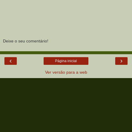
Deixe o seu comentário!
‹
›
Página inicial
Ver versão para a web