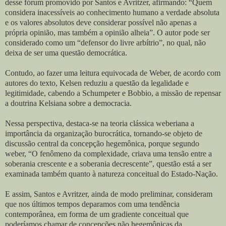
desse fórum promovido por Santos e Avritzer, afirmando: “Quem
considera inacessíveis ao conhecimento humano a verdade absoluta
e os valores absolutos deve considerar possível não apenas a
própria opinião, mas também a opinião alheia”. O autor pode ser
considerado como um “defensor do livre arbítrio”, no qual, não
deixa de ser uma questão democrática.
Contudo, ao fazer uma leitura equivocada de Weber, de acordo com
autores do texto, Kelsen reduziu a questão da legalidade e
legitimidade, cabendo a Schumpeter e Bobbio, a missão de repensar
a doutrina Kelsiana sobre a democracia.
Nessa perspectiva, destaca-se na teoria clássica weberiana a
importância da organização burocrática, tornando-se objeto de
discussão central da concepção hegemônica, porque segundo
weber, “O fenômeno da complexidade, criava uma tensão entre a
soberania crescente e a soberania decrescente”, questão está a ser
examinada também quanto à natureza conceitual do Estado-Nação.
E assim, Santos e Avritzer, ainda de modo preliminar, consideram
que nos últimos tempos deparamos com uma tendência
contemporânea, em forma de um gradiente conceitual que
poderíamos chamar de concepções não hegemônicas da