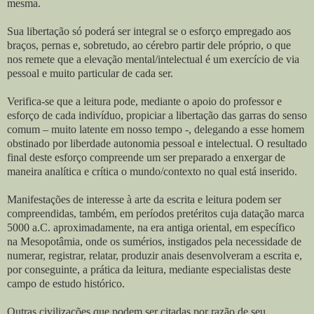
mesma.
Sua libertação só poderá ser integral se o esforço empregado aos
braços, pernas e, sobretudo, ao cérebro partir dele próprio, o que
nos remete que a elevação mental/intelectual é um exercício de via
pessoal e muito particular de cada ser.
Verifica-se que a leitura pode, mediante o apoio do professor e
esforço de cada indivíduo, propiciar a libertação das garras do senso
comum – muito latente em nosso tempo -, delegando a esse homem
obstinado por liberdade autonomia pessoal e intelectual. O resultado
final deste esforço compreende um ser preparado a enxergar de
maneira analítica e crítica o mundo/contexto no qual está inserido.
Manifestações de interesse à arte da escrita e leitura podem ser
compreendidas, também, em períodos pretéritos cuja datação marca
5000 a.C. aproximadamente, na era antiga oriental, em específico
na Mesopotâmia, onde os sumérios, instigados pela necessidade de
numerar, registrar, relatar, produzir anais desenvolveram a escrita e,
por conseguinte, a prática da leitura, mediante especialistas deste
campo de estudo histórico.
Outras civilizações que podem ser citadas por razão de seu