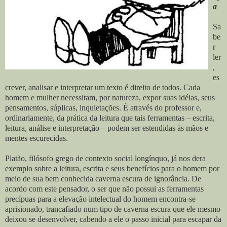
a
Sa
be
r
ler
,
es
crever, analisar e interpretar um texto é direito de todos. Cada
homem e mulher necessitam, por natureza, expor suas idéias, seus
pensamentos, súplicas, inquietações. É através do professor e,
ordinariamente, da prática da leitura que tais ferramentas – escrita,
leitura, análise e interpretação – podem ser estendidas às mãos e
mentes escurecidas.
Platão, filósofo grego de contexto social longínquo, já nos dera
exemplo sobre a leitura, escrita e seus benefícios para o homem por
meio de sua bem conhecida caverna escura de ignorância. De
acordo com este pensador, o ser que não possui as ferramentas
precípuas para a elevação intelectual do homem encontra-se
aprisionado, trancafiado num tipo de caverna escura que ele mesmo
deixou se desenvolver, cabendo a ele o passo inicial para escapar da