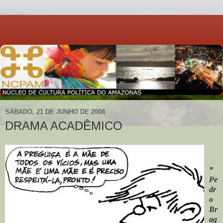
SÁBADO, 21 DE JUNHO DE 2008
DRAMA ACADÊMICO
*
Pe
dr
o
Br
ag