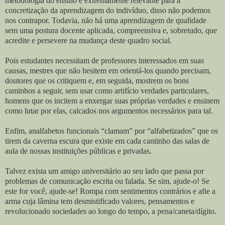
metodologia do ensino é extremamente relevante para a
concretização da aprendizagem do indivíduo, disso não podemos
nos contrapor. Todavia, não há uma aprendizagem de qualidade
sem uma postura docente aplicada, compreensiva e, sobretudo, que
acredite e persevere na mudança deste quadro social.
Pois estudantes necessitam de professores interessados em suas
causas, mestres que não hesitem em orientá-los quando precisam,
doutores que os critiquem e, em seguida, mostrem os bons
caminhos a seguir, sem usar como artifício verdades particulares,
homens que os incitem a enxergar suas próprias verdades e ensinem
como lutar por elas, calcados nos argumentos necessários para tal.
Enfim, analfabetos funcionais “clamam” por “alfabetizados” que os
tirem da caverna escura que existe em cada cantinho das salas de
aula de nossas instituições públicas e privadas.
Talvez exista um amigo universitário ao seu lado que passa por
problemas de comunicação escrita ou falada. Se sim, ajude-o! Se
este for você, ajude-se! Rompa com sentimentos contrários e afie a
arma cuja lâmina tem desmistificado valores, pensamentos e
revolucionado sociedades ao longo do tempo, a pena/caneta/dígito.