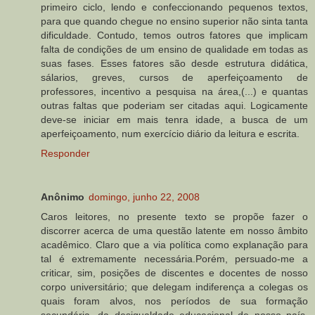
primeiro ciclo, lendo e confeccionando pequenos textos,
para que quando chegue no ensino superior não sinta tanta
dificuldade. Contudo, temos outros fatores que implicam
falta de condições de um ensino de qualidade em todas as
suas fases. Esses fatores são desde estrutura didática,
sálarios, greves, cursos de aperfeiçoamento de
professores, incentivo a pesquisa na área,(...) e quantas
outras faltas que poderiam ser citadas aqui. Logicamente
deve-se iniciar em mais tenra idade, a busca de um
aperfeiçoamento, num exercício diário da leitura e escrita.
Responder
Anônimo
domingo, junho 22, 2008
Caros leitores, no presente texto se propõe fazer o
discorrer acerca de uma questão latente em nosso âmbito
acadêmico. Claro que a via política como explanação para
tal é extremamente necessária.Porém, persuado-me a
criticar, sim, posições de discentes e docentes de nosso
corpo universitário; que delegam indiferença a colegas os
quais foram alvos, nos períodos de sua formação
secundária, da desigualdade educacional de nosso país.