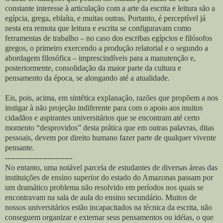
constante interesse à articulação com a arte da escrita e leitura são a
egípcia, grega, eblaíta, e muitas outras. Portanto, é perceptível já
nesta era remota que leitura e escrita se configuravam como
ferramentas de trabalho – no caso dos escribas egípcios e filósofos
gregos, o primeiro exercendo a produção relatorial e o segundo a
abordagem filosófica – imprescindíveis para a manutenção e,
posteriormente, consolidação da maior parte da cultura e
pensamento da época, se alongando até a atualidade.
Eis, pois, acima, em sintética explanação, razões que propõem a nos
instigar à não projeção indiferente para com o apoio aos muitos
cidadãos e aspirantes universitários que se encontram até certo
momento “desprovidos” desta prática que em outras palavras, ditas
pessoais, devem por direito humano fazer parte de qualquer vivente
pensante.
---------------------------
No entanto, uma notável parcela de estudantes de diversas áreas das
instituições de ensino superior do estado do Amazonas passam por
um dramático problema não resolvido em períodos nos quais se
encontravam na sala de aula do ensino secundário. Muitos de
nossos universitários estão incapacitados na técnica da escrita, não
conseguem organizar e externar seus pensamentos ou idéias, o que