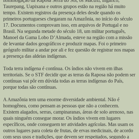
homologação da Raposa Serra do Sol, os Macuxi, Ingaricó,
Taurepang, Uapixana e outros grupos estão na região há muito
tempo. Existem registros da presença deles desde quando os
primeiros portugueses chegaram na Amazônia, no início do século
17. Documentos comprovam isso, em arquivos de Portugal e no
Brasil. Na segunda metade do século 18, um militar português,
Manoel da Gama Lobo D’Almada, esteve na região com a missão
de levantar dados geográficos e produzir mapas. Foi o primeiro
geógrafo militar a andar por ali e fez questão de registrar nos mapas
a presença das aldeias indígenas.
Toda terra indígena é contínua. Os índios não vivem em ilhas
territoriais. Se o STF decidir que as terras da Raposa não podem ser
contínuas vai pôr em dúvida todas as terras indígenas do País,
porque todas são contínuas.
A Amazônia tem uma enorme diversidade ambiental. Não é
homogênea, como pensam as pessoas que não a conhecem.
Existem alagados, serras, campinaranas, áreas de solo arenoso, nas
quais ninguém consegue morar. Os índios vivem em lugares
específicos, onde conseguem ter atividades agrícolas. Mas usam os
outros lugares para coleta de frutas, de ervas medicinais, de acordo
com seus usos e tradições, que devem ser respeitados, segundo a