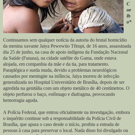
C
oe
lh
o*
Continuamos sem qualquer notícia da autoria do brutal homicídio
da menina xavante Jaiya Pewewiio Tfirupi, de 16 anos, assassinada
dia 25 de junho, na casa de apoio indígena da Fundação Nacional
da Saúde (Funasa), na cidade satélite do Gama, onde estava
alojada, em companhia da mãe e da tia, para tratamento.
Paraplégica e surda muda, devido a problemas neurológicos
causados por meningite na infância, Jaiya morreu de infecção
generalizada no Hospital Universitário de Brasília, depois de ser
agredida na genitália com um objeto metálico de 40 centímetros. O
objeto perfurou o baço, estômago e diafragma, provocando
hemorragia aguda.
A Polícia Federal, que entrou oficialmente na investigação, embora
o inquérito continue sob a responsabilidade da Polícia Civil de
Brasília, que apura o caso desde o início, proibiu a entrada de
pessoas à casa para preservar o local. Nada disso foi divulgado ou