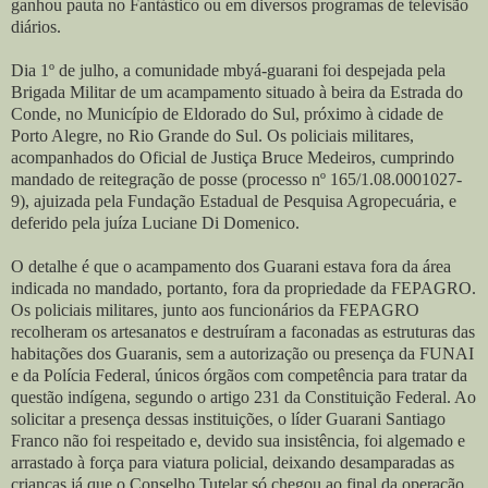
ganhou pauta no Fantástico ou em diversos programas de televisão
diários.
Dia 1º de julho, a comunidade mbyá-guarani foi despejada pela
Brigada Militar de um acampamento situado à beira da Estrada do
Conde, no Município de Eldorado do Sul, próximo à cidade de
Porto Alegre, no Rio Grande do Sul. Os policiais militares,
acompanhados do Oficial de Justiça Bruce Medeiros, cumprindo
mandado de reitegração de posse (processo nº 165/1.08.0001027-
9), ajuizada pela Fundação Estadual de Pesquisa Agropecuária, e
deferido pela juíza Luciane Di Domenico.
O detalhe é que o acampamento dos Guarani estava fora da área
indicada no mandado, portanto, fora da propriedade da FEPAGRO.
Os policiais militares, junto aos funcionários da FEPAGRO
recolheram os artesanatos e destruíram a faconadas as estruturas das
habitações dos Guaranis, sem a autorização ou presença da FUNAI
e da Polícia Federal, únicos órgãos com competência para tratar da
questão indígena, segundo o artigo 231 da Constituição Federal. Ao
solicitar a presença dessas instituições, o líder Guarani Santiago
Franco não foi respeitado e, devido sua insistência, foi algemado e
arrastado à força para viatura policial, deixando desamparadas as
crianças já que o Conselho Tutelar só chegou ao final da operação.