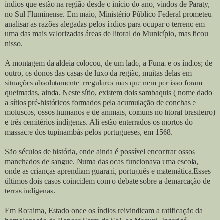
índios que estão na região desde o início do ano, vindos de Paraty,
no Sul Fluminense. Em maio, Ministério Público Federal prometeu
analisar as razões alegadas pelos índios para ocupar o terreno em
uma das mais valorizadas áreas do litoral do Município, mas ficou
nisso.
A montagem da aldeia colocou, de um lado, a Funai e os índios; de
outro, os donos das casas de luxo da região, muitas delas em
situações absolutamente irregulares mas que nem por isso foram
queimadas, ainda. Neste sítio, existem dois sambaquis ( nome dado
a sítios pré-históricos formados pela acumulação de conchas e
moluscos, ossos humanos e de animais, comuns no litoral brasileiro)
e três cemitérios indígenas. Ali estão enterrados os mortos do
massacre dos tupinambás pelos portugueses, em 1568.
São séculos de história, onde ainda é possível encontrar ossos
manchados de sangue. Numa das ocas funcionava uma escola,
onde as crianças aprendiam guarani, português e matemática.Esses
últimos dois casos coincidem com o debate sobre a demarcação de
terras indígenas.
Em Roraima, Estado onde os índios reivindicam a ratificação da