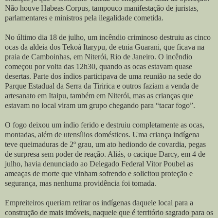
Não houve Habeas Corpus, tampouco manifestação de juristas,
parlamentares e ministros pela ilegalidade cometida.
No último dia 18 de julho, um incêndio criminoso destruiu as cinco
ocas da aldeia dos Tekoá Itarypu, de etnia Guarani, que ficava na
praia de Camboinhas, em Niterói, Rio de Janeiro. O incêndio
começou por volta das 12h30, quando as ocas estavam quase
desertas. Parte dos índios participava de uma reunião na sede do
Parque Estadual da Serra da Tiririca e outros faziam a venda de
artesanato em Itaipu, também em Niterói, mas as crianças que
estavam no local viram um grupo chegando para “tacar fogo”.
O fogo deixou um índio ferido e destruiu completamente as ocas,
montadas, além de utensílios domésticos. Uma criança indígena
teve queimaduras de 2º grau, um ato hediondo de covardia, pegas
de surpresa sem poder de reação. Aliás, o cacique Darcy, em 4 de
julho, havia denunciado ao Delegado Federal Vitor Poubel as
ameaças de morte que vinham sofrendo e solicitou proteção e
segurança, mas nenhuma providência foi tomada.
Empreiteiros queriam retirar os indígenas daquele local para a
construção de mais imóveis, naquele que é território sagrado para os