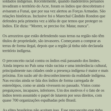
soldados indígenas. Recentemente, quando madeireiros peruanos
invadiram o território do Acre, foram os índios que descobriram e
avisaram a Funai, que por sua vez alertou as Forças Armadas. São
relações históricas. Inclusive foi o Marechal Cândido Rondon que
defendeu pela primeira vez a idéia de que temos que proteger os
índios. Ele dizia: “Morrer, se preciso for. Matar, nunca”.
Os arrozeiros que estão defendendo suas terras na região não têm
títulos de propriedade, são invasores. Começaram a comprar as
terras de forma ilegal, depois que a região já tinha sido declarada
território indígena.
O preconceito racial contra os índios está passando dos limites.
Ainda impera no País uma visão racista e uma intolerância cultural,
principalmente nas cidades onde a presença indígena é maior e mais
próxima. Em razão até do desconhecimento da realidade indígena.
Nas escolas ainda se fala dos índios de forma carregada de
estereótipos, como se ainda vivessem no passado. Vistos como
preguiçosos, incapazes, inferiores. Um dos motivos é o fato de os
índios terem assumido o papel de lutarem por seus direitos, com
quase 700 organizações espalhadas pelo Brasil.
As elites brasileiras não aceitam isso. Esse preconceito que tinha