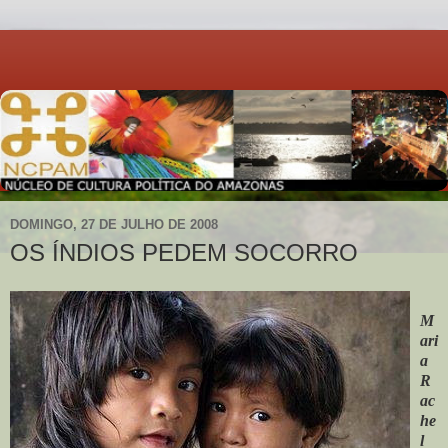
DOMINGO, 27 DE JULHO DE 2008
OS ÍNDIOS PEDEM SOCORRO
M
ari
a
R
ac
he
l