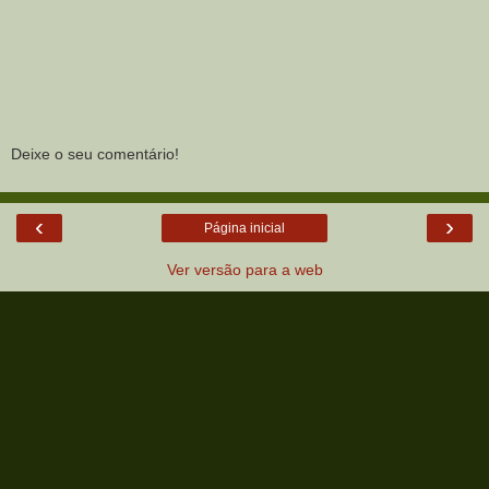
Deixe o seu comentário!
‹
›
Página inicial
Ver versão para a web