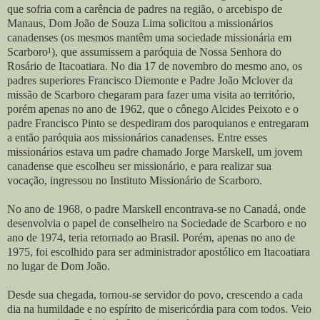
que sofria com a carência de padres na região, o arcebispo de
Manaus, Dom João de Souza Lima solicitou a missionários
canadenses (os mesmos mantêm uma sociedade missionária em
Scarboro¹), que assumissem a paróquia de Nossa Senhora do
Rosário de Itacoatiara. No dia 17 de novembro do mesmo ano, os
padres superiores Francisco Diemonte e Padre João Mclover da
missão de Scarboro chegaram para fazer uma visita ao território,
porém apenas no ano de 1962, que o cônego Alcides Peixoto e o
padre Francisco Pinto se despediram dos paroquianos e entregaram
a então paróquia aos missionários canadenses. Entre esses
missionários estava um padre chamado Jorge Marskell, um jovem
canadense que escolheu ser missionário, e para realizar sua
vocação, ingressou no Instituto Missionário de Scarboro.
No ano de 1968, o padre Marskell encontrava-se no Canadá, onde
desenvolvia o papel de conselheiro na Sociedade de Scarboro e no
ano de 1974, teria retornado ao Brasil. Porém, apenas no ano de
1975, foi escolhido para ser administrador apostólico em Itacoatiara
no lugar de Dom João.
Desde sua chegada, tornou-se servidor do povo, crescendo a cada
dia na humildade e no espírito de misericórdia para com todos. Veio