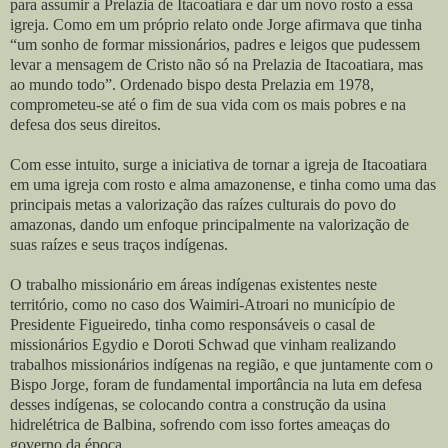
para assumir a Prelazia de Itacoatiara e dar um novo rosto a essa
igreja. Como em um próprio relato onde Jorge afirmava que tinha
“um sonho de formar missionários, padres e leigos que pudessem
levar a mensagem de Cristo não só na Prelazia de Itacoatiara, mas
ao mundo todo”. Ordenado bispo desta Prelazia em 1978,
comprometeu-se até o fim de sua vida com os mais pobres e na
defesa dos seus direitos.
Com esse intuito, surge a iniciativa de tornar a igreja de Itacoatiara
em uma igreja com rosto e alma amazonense, e tinha como uma das
principais metas a valorização das raízes culturais do povo do
amazonas, dando um enfoque principalmente na valorização de
suas raízes e seus traços indígenas.
O trabalho missionário em áreas indígenas existentes neste
território, como no caso dos Waimiri-Atroari no município de
Presidente Figueiredo, tinha como responsáveis o casal de
missionários Egydio e Doroti Schwad que vinham realizando
trabalhos missionários indígenas na região, e que juntamente com o
Bispo Jorge, foram de fundamental importância na luta em defesa
desses indígenas, se colocando contra a construção da usina
hidrelétrica de Balbina, sofrendo com isso fortes ameaças do
governo da época.