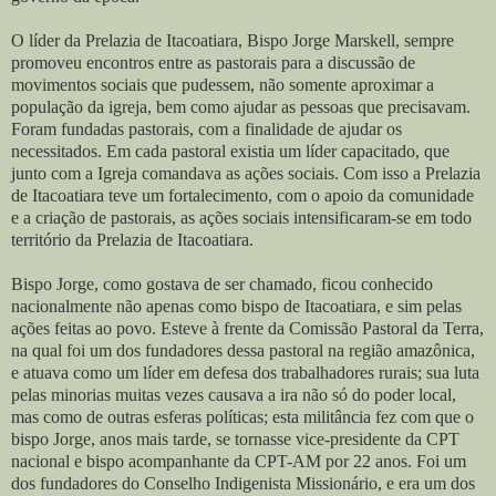
O líder da Prelazia de Itacoatiara, Bispo Jorge Marskell, sempre
promoveu encontros entre as pastorais para a discussão de
movimentos sociais que pudessem, não somente aproximar a
população da igreja, bem como ajudar as pessoas que precisavam.
Foram fundadas pastorais, com a finalidade de ajudar os
necessitados. Em cada pastoral existia um líder capacitado, que
junto com a Igreja comandava as ações sociais. Com isso a Prelazia
de Itacoatiara teve um fortalecimento, com o apoio da comunidade
e a criação de pastorais, as ações sociais intensificaram-se em todo
território da Prelazia de Itacoatiara.
Bispo Jorge, como gostava de ser chamado, ficou conhecido
nacionalmente não apenas como bispo de Itacoatiara, e sim pelas
ações feitas ao povo. Esteve à frente da Comissão Pastoral da Terra,
na qual foi um dos fundadores dessa pastoral na região amazônica,
e atuava como um líder em defesa dos trabalhadores rurais; sua luta
pelas minorias muitas vezes causava a ira não só do poder local,
mas como de outras esferas políticas; esta militância fez com que o
bispo Jorge, anos mais tarde, se tornasse vice-presidente da CPT
nacional e bispo acompanhante da CPT-AM por 22 anos. Foi um
dos fundadores do Conselho Indigenista Missionário, e era um dos