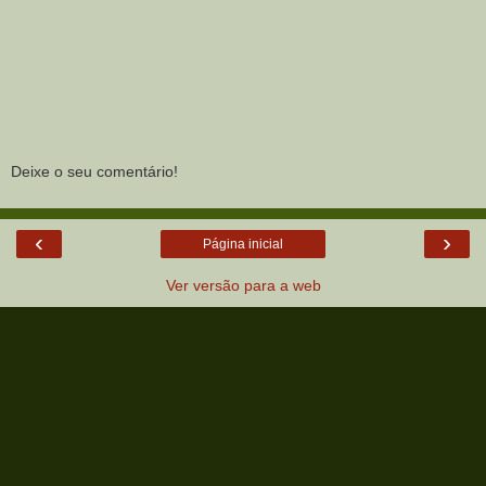
Deixe o seu comentário!
‹
›
Página inicial
Ver versão para a web