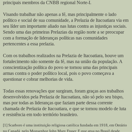
principais membros da CNBB regional Norte-I.
Visando trabalhar não apenas a fé, mas principalmente o lado
político e social de sua comunidade, a Prelazia de Itacoatiara via em
seu líder um importante aliado nas lutas contra as injustiças sociais.
Sendo uma das primeiras Prelazias da região norte a se preocupar
com a formação de lideranças políticas nas comunidades
pertencentes a essa prelazia.
Com os trabalhos realizados na Prelazia de Itacoatiara, houve um
fortalecimento não somente da fé, mas na união da população. A
conscientização política do povo se tornou uma das principais
armas contra o poder político local, pois o povo começava a
questionar e cobrar melhorias de vida.
Todas essas renovações que surgiram, foram graças aos trabalhos
desenvolvidos pela Prelazia de Itacoatiara, não só pelo seu bispo,
mas por todas as lideranças que faziam parte dessa corrente
chamada de Prelazia de Itacoatiara, e que se tornou modelo de luta
e resistência em todo território brasileiro.
[1] Scarboro é uma instituição religiosa católica fundada em 1918, em Ontário
no Canadá, pelo Monsenhor John Mary Fraser. E que atua no Brasil desde