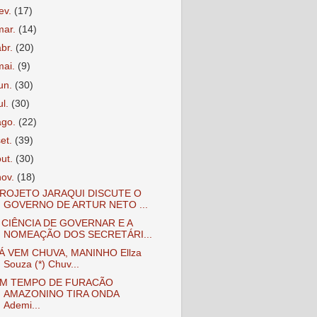
fev.
(17)
mar.
(14)
abr.
(20)
mai.
(9)
jun.
(30)
ul.
(30)
ago.
(22)
set.
(39)
out.
(30)
nov.
(18)
ROJETO JARAQUI DISCUTE O
GOVERNO DE ARTUR NETO ...
 CIÊNCIA DE GOVERNAR E A
NOMEAÇÃO DOS SECRETÁRI...
Á VEM CHUVA, MANINHO Ellza
Souza (*) Chuv...
M TEMPO DE FURACÃO
AMAZONINO TIRA ONDA
Ademi...