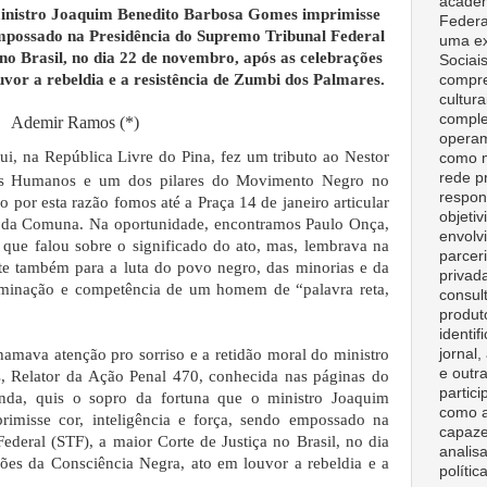
acadêm
ministro Joaquim Benedito Barbosa Gomes imprimisse
Federa
 empossado na Presidência do Supremo Tribunal Federal
uma ex
no Brasil, no dia 22 de novembro, após as celebrações
Sociai
vor a rebeldia e a resistência de Zumbi dos Palmares.
compre
cultura
comple
Ademir Ramos (*)
opera
i, na República Livre do Pina, fez um tributo ao Nestor
como m
rede p
itos Humanos e um dos pilares do Movimento Negro no
respon
or esta razão fomos até a Praça 14 de janeiro articular
objeti
r da Comuna. Na oportunidade, encontramos Paulo Onça,
envolv
que falou sobre o significado do ato, mas, lembrava na
parceri
te também para a luta do povo negro, das minorias e da
privad
erminação e competência de um homem de “palavra reta,
consult
produt
identif
jornal
mava atenção pro sorriso e a retidão moral do ministro
e outr
 Relator da Ação Penal 470, conhecida nas páginas do
partici
nda, quis o sopro da fortuna que o ministro Joaquim
como a
rimisse cor, inteligência e força, sendo empossado na
capaze
ederal (STF), a maior Corte de Justiça no Brasil, no dia
analisa
ões da Consciência Negra, ato em louvor a rebeldia e a
polític