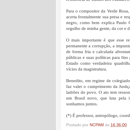
Para o compositor da Verde Rosa,
acerta frontalmente sua presa e res
negro, como bem explica Paulo O
orgulho de minha gente, da cor e da
O mais importante é que esse res
permanente a corrupção, a impunid
de forma fria e calculada afronta
públicas e suas políticas para fin
Estado como verdadeira quadrilh
vícios da magistratura.
Benedito, em regime de colegiado,
faz valer o cumprimento da Justi
ladrões do povo. O ato tem resso
um Brasil novo, que luta pela i
sonhamos juntos.
(*) É professor, antropólogo, co
Postado por
NCPAM
às
16:36:00