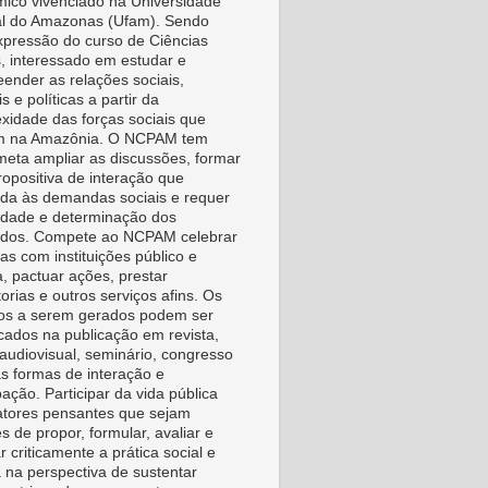
ico vivenciado na Universidade
l do Amazonas (Ufam). Sendo
pressão do curso de Ciências
s, interessado em estudar e
ender as relações sociais,
is e políticas a partir da
xidade das forças sociais que
m na Amazônia. O NCPAM tem
eta ampliar as discussões, formar
ropositiva de interação que
da às demandas sociais e requer
vidade e determinação dos
idos. Compete ao NCPAM celebrar
as com instituições público e
a, pactuar ações, prestar
orias e outros serviços afins. Os
os a serem gerados podem ser
icados na publicação em revista,
, audiovisual, seminário, congresso
as formas de interação e
pação. Participar da vida pública
tores pensantes que sejam
s de propor, formular, avaliar e
r criticamente a prática social e
a na perspectiva de sustentar