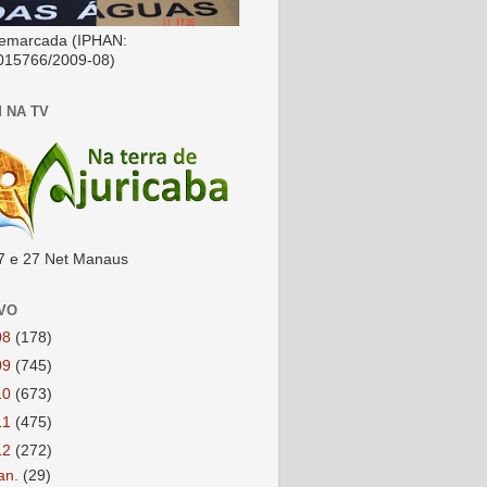
emarcada (IPHAN:
015766/2009-08)
 NA TV
7 e 27 Net Manaus
VO
08
(178)
09
(745)
10
(673)
11
(475)
12
(272)
jan.
(29)