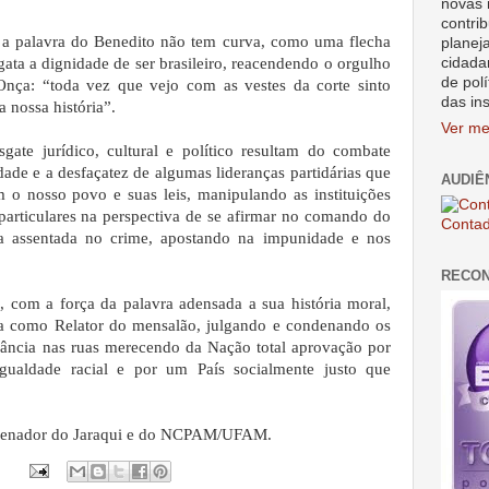
novas 
contrib
 a palavra do Benedito não tem curva, como uma flecha
planej
cidada
gata a dignidade de ser brasileiro, reacendendo o orgulho
de polí
nça: “toda vez que vejo com as vestes da corte sinto
das in
 nossa história”.
Ver me
gate jurídico, cultural e político resultam do combate
ade e a desfaçatez de algumas lideranças partidárias que
AUDIÊ
m o nosso povo e suas leis, manipulando as instituições
s particulares na perspectiva de se afirmar no comando do
Contad
a assentada no crime, apostando na impunidade e nos
RECO
 com a força da palavra adensada a sua história moral,
ça como Relator do mensalão, julgando e condenando os
nância nas ruas merecendo da Nação total aprovação por
gualdade racial e por um País socialmente justo que
ordenador do Jaraqui e do NCPAM/UFAM.