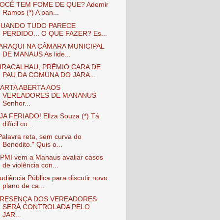
OCÊ TEM FOME DE QUE? Ademir
Ramos (*) A pan...
UANDO TUDO PARECE
PERDIDO... O QUE FAZER? Es...
ARAQUI NA CÂMARA MUNICIPAL
DE MANAUS As lide...
IRACALHAU, PRÊMIO CARA DE
PAU DA COMUNA DO JARA...
ARTA ABERTA AOS
VEREADORES DE MANANUS
Senhor...
JA FERIADO! Ellza Souza (*) Tá
difícil co...
Palavra reta, sem curva do
Benedito.” Quis o...
PMI vem a Manaus avaliar casos
de violência con...
udiência Pública para discutir novo
plano de ca...
RESENÇA DOS VEREADORES
SERÁ CONTROLADA PELO
JAR...