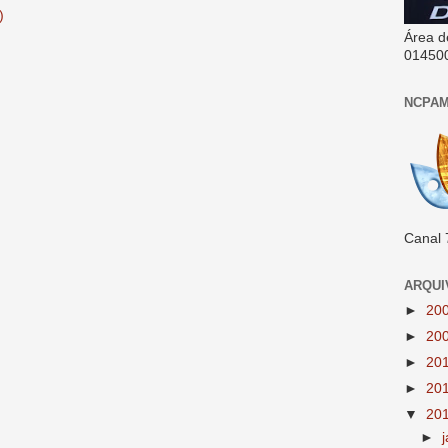
)
Área d
01450
NCPAM
Canal 
ARQUI
►
20
►
20
►
20
►
20
▼
20
►