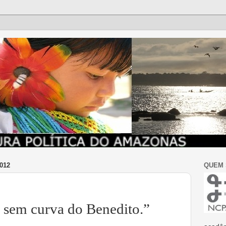
012
QUEM
, sem curva do Benedito.”