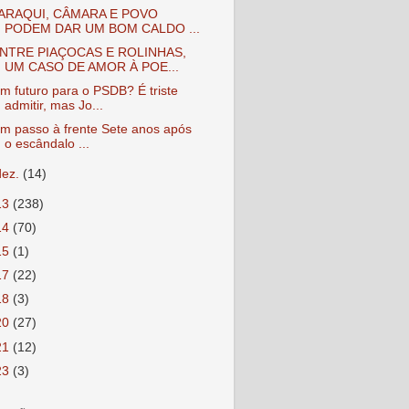
ARAQUI, CÂMARA E POVO
PODEM DAR UM BOM CALDO ...
NTRE PIAÇOCAS E ROLINHAS,
UM CASO DE AMOR À POE...
m futuro para o PSDB? É triste
admitir, mas Jo...
m passo à frente Sete anos após
o escândalo ...
dez.
(14)
13
(238)
14
(70)
15
(1)
17
(22)
18
(3)
20
(27)
21
(12)
23
(3)