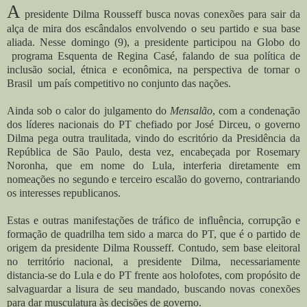
A
presidente Dilma Rousseff busca novas conexões para sair da
alça de mira dos escândalos envolvendo o seu partido e sua base
aliada. Nesse domingo (9), a presidente participou na Globo do
programa Esquenta de Regina Casé, falando de sua política de
inclusão social, étnica e econômica, na perspectiva de tornar o
Brasil um país competitivo no conjunto das nações.
Ainda sob o calor do julgamento do
Mensalão
, com a condenação
dos líderes nacionais do PT chefiado por José Dirceu, o governo
Dilma pega outra traulitada, vindo do escritório da Presidência da
República de São Paulo, desta vez, encabeçada por Rosemary
Noronha, que em nome do Lula, interferia diretamente em
nomeações no segundo e terceiro escalão do governo, contrariando
os interesses republicanos.
Estas e outras manifestações de tráfico de influência, corrupção e
formação de quadrilha tem sido a marca do PT, que é o partido de
origem da presidente Dilma Rousseff. Contudo, sem base eleitoral
no território nacional, a presidente Dilma, necessariamente
distancia-se do Lula e do PT frente aos holofotes, com propósito de
salvaguardar a lisura de seu mandado, buscando novas conexões
para dar musculatura às decisões de governo.