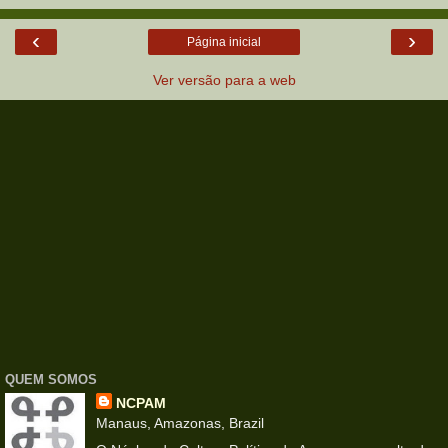
‹
›
Página inicial
Ver versão para a web
QUEM SOMOS
NCPAM
Manaus, Amazonas, Brazil