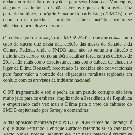
reclamando da fatia dos royalties para seus Estados e Municípios,
alegando os direitos da União sobre as riquezas do subsolo. Faz
parte desse bloco, o próprio Senador Eduardo Braga (PMDB), que
depois do veto parcial da presidência sobre a matéria, encontra-se
silenciado, fazendo-se de morte.
O embate para aprovação da MP 592/2012 transformou-se num
cabo de guerra que passa pela eleição das mesas do Senado e da
Câmara Federal, onde o PMDB quer não só garantir a direção e
maioria dos cargos, como também catalisar força para as eleições de
2014, não mais como coadjuvante, mas como cabeça de chapa no
lugar de Dilma Rousseff, recorrendo às medidas não convencionais
para fazer valer a vontade das oligarquias ruralistas regionais em
conluio com os arrivistas da indústria nacional.
O PT fragmentado e sob a pecha de um partido corrupto não leva
muito jeito para os embates, fragilizando a Presidência da República
e empurrando cada vez mais a Dilma para o voto de cabresto do
PMDB capitaneado por Sarney e comanditas.
A dita oposição manifesta pelo PSDB e DEM carece de liderança, é
o que disse Fernando Henrique Cardoso referindo-se ao candidato
Aécio Neves, porque, segundo ele, não basta parecer é preciso se