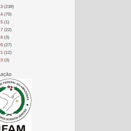
13
(238)
14
(70)
15
(1)
17
(22)
18
(3)
20
(27)
21
(12)
23
(3)
TUIÇÃO