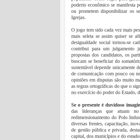
poderio econômico se manifesta p
ou prometem disponibilizar os s
Igrejas.
O jogo tem sido cada vez mais pes
mais seleta se assim quiser se af
desigualdade social tornou-se c
contribui para um julgamento j
propostas dos candidatos, os par
buscam se beneficiar do somatório
sustentável depende unicamente do
de comunicação com pouco ou nen
opiniões em disputas são muito m
as regras ortográficas do que o sig
no exercício do poder do Estado, 
Se o presente é duvidoso imagi
das lideranças que atuam no
redimensionamento do Polo Indust
diversas frentes, capacitação, in
de gestão pública e privada, dest
capital, dos municípios e do esta