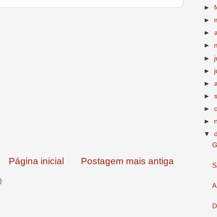
►
►
►
►
►
►
j
►
►
►
►
▼
G
Página inicial
Postagem mais antiga
S
)
A
D