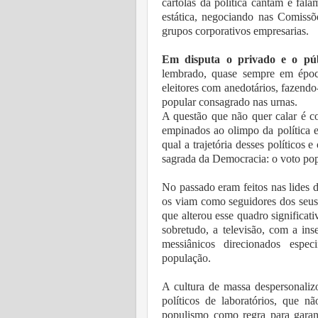
cartolas da política cantam e fal
estática, negociando nas Comissõ
grupos corporativos empresarias.
Em disputa o privado e o púb
lembrado, quase sempre em época
eleitores com anedotários, fazendo
popular consagrado nas urnas.
A questão que não quer calar é c
empinados ao olimpo da política 
qual a trajetória desses políticos
sagrada da Democracia: o voto pop
No passado eram feitos nas lides d
os viam como seguidores dos seus p
que alterou esse quadro significa
sobretudo, a televisão, com a ins
messiânicos direcionados espec
população.
A cultura de massa despersonaliz
políticos de laboratórios, que 
populismo como regra para garant