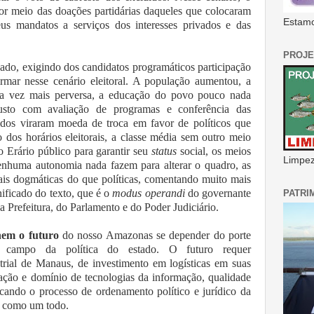
or meio das doações partidárias daqueles que colocaram
Estamo
eus mandatos a serviços dos interesses privados e das
PROJE
ado, exigindo dos candidatos programáticos participação
irmar nesse cenário eleitoral. A população aumentou, a
ada vez mais perversa, a educação do povo pouco nada
usto com avaliação de programas e conferência das
tidos viraram moeda de troca em favor de políticos que
 dos horários eleitorais, a classe média sem outro meio
 Erário público para garantir seu
status
social, os meios
Limpeza
huma autonomia nada fazem para alterar o quadro, as
ais dogmáticas do que políticas, comentando muito mais
nificado do texto, que é o
modus operandi
do governante
PATRI
da Prefeitura, do Parlamento e do Poder Judiciário.
nem o futuro
do nosso Amazonas se depender do porte
 campo da política do estado. O futuro requer
rial de Manaus, de investimento em logísticas em suas
ovação e domínio de tecnologias da informação, qualidade
acando o processo de ordenamento político e jurídico da
do como um todo.