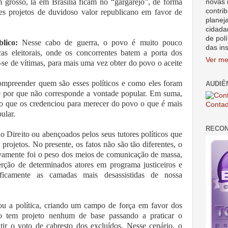
am grosso, lá em Brasília ficam no “gargarejo”, de forma
novas 
contrib
es projetos de duvidoso valor republicano em favor de
planej
cidada
de polí
lico:
Nesse cabo de guerra, o povo é muito pouco
das in
s eleitorais, onde os concorrentes batem a porta dos
Ver me
-se de vítimas, para mais uma vez obter do povo o aceite
ompreender quem são esses políticos e como eles foram
AUDIÊ
e por que não corresponde a vontade popular. Em suma,
 e o que os credenciou para merecer do povo o que é mais
Contad
ular.
RECO
o Direito ou abençoados pelos seus tutores políticos que
rojetos. No presente, os fatos não são tão diferentes, o
tivamente foi o peso dos meios de comunicação de massa,
erção de determinados atores em programa justiceiros e
ificamente as camadas mais desassistidas de nossa
ou a política, criando um campo de força em favor dos
não tem projeto nenhum de base passando a praticar o
ir o voto de cabresto dos excluídos. Nesse cenário, o