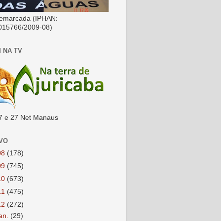
emarcada (IPHAN:
015766/2009-08)
 NA TV
7 e 27 Net Manaus
VO
08
(178)
09
(745)
10
(673)
11
(475)
12
(272)
jan.
(29)