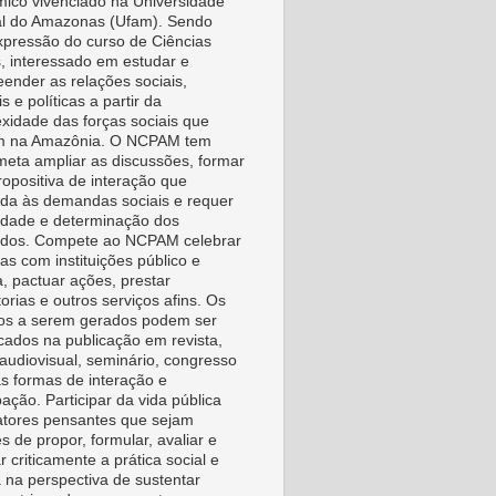
ico vivenciado na Universidade
l do Amazonas (Ufam). Sendo
pressão do curso de Ciências
s, interessado em estudar e
ender as relações sociais,
is e políticas a partir da
xidade das forças sociais que
m na Amazônia. O NCPAM tem
eta ampliar as discussões, formar
ropositiva de interação que
da às demandas sociais e requer
vidade e determinação dos
idos. Compete ao NCPAM celebrar
as com instituições público e
a, pactuar ações, prestar
orias e outros serviços afins. Os
os a serem gerados podem ser
icados na publicação em revista,
, audiovisual, seminário, congresso
as formas de interação e
pação. Participar da vida pública
tores pensantes que sejam
s de propor, formular, avaliar e
r criticamente a prática social e
a na perspectiva de sustentar