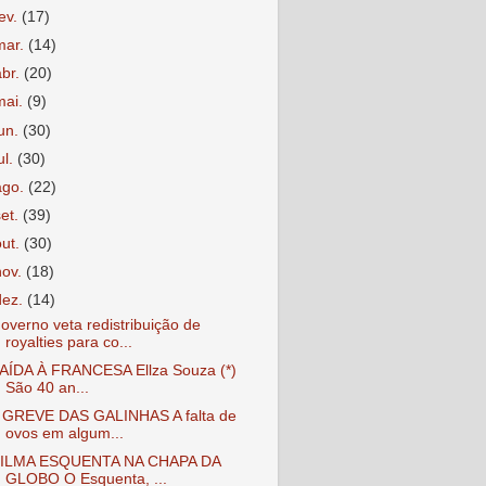
fev.
(17)
mar.
(14)
abr.
(20)
mai.
(9)
jun.
(30)
ul.
(30)
ago.
(22)
set.
(39)
out.
(30)
nov.
(18)
dez.
(14)
overno veta redistribuição de
royalties para co...
AÍDA À FRANCESA Ellza Souza (*)
São 40 an...
 GREVE DAS GALINHAS A falta de
ovos em algum...
ILMA ESQUENTA NA CHAPA DA
GLOBO O Esquenta, ...