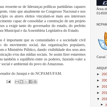
 ressente-se de lideranças políticas partidárias capazes
Área d
ente, visto que atualmente no Congresso Nacional e nos
01450
ípio os atores eleitos vinculam-se mais aos interesses
 cimento capaz de consolidar a construção de um projeto
NCPAM
os a exigir tanto do governador do estado, do prefeito
ara Municipal e da Assembleia Legislativa do Estado.
os é importante que as comunidades e a sociedade civil
io do movimento social, das organizações populares,
om o Ministério Público, dando visibilidade dos seus atos
icação e/ou das mídias sociais. Se assim fizer estaremos
Canal 
o também o equilíbrio entre os poderes, fazendo valer a
tar social e ambiental do povo do Amazonas.
ARQUI
oordenador do Jaraqui e do NCPAM/UFAM.
►
20
►
20
►
20
►
20
▼
20
►