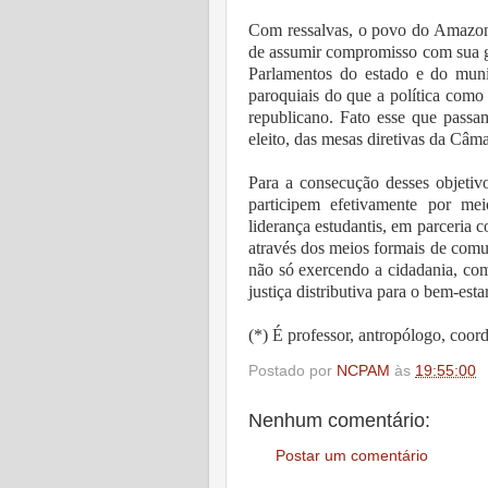
Com ressalvas, o povo do Amazonas
de assumir compromisso com sua g
Parlamentos do estado e do munic
paroquiais do que a política como
republicano. Fato esse que passam
eleito, das mesas diretivas da Câm
Para a consecução desses objetiv
participem efetivamente por me
liderança estudantis, em parceria c
através dos meios formais de comun
não só exercendo a cidadania, com
justiça distributiva para o bem-es
(*) É professor, antropólogo, c
Postado por
NCPAM
às
19:55:00
Nenhum comentário:
Postar um comentário