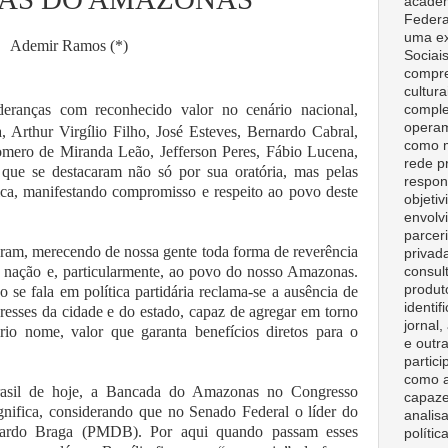
acadêm
Federa
uma ex
Ademir Ramos (*)
Sociai
compre
cultura
deranças com reconhecido valor no cenário nacional,
comple
opera
, Arthur Virgílio Filho, José Esteves, Bernardo Cabral,
como m
omero de Miranda Leão, Jefferson Peres, Fábio Lucena,
rede p
, que se destacaram não só por sua oratória, mas pelas
respon
lica, manifestando compromisso e respeito ao povo deste
objeti
envolv
parceri
aram, merecendo de nossa gente toda forma de reverência
privad
 à nação e, particularmente, ao povo do nosso Amazonas.
consult
produt
se fala em política partidária reclama-se a ausência de
identif
teresses da cidade e do estado, capaz de agregar em torno
jornal
rio nome, valor que garanta benefícios diretos para o
e outr
partici
como a
rasil de hoje, a Bancada do Amazonas no Congresso
capaze
nifica, considerando que no Senado Federal o líder do
analisa
uardo Braga (PMDB). Por aqui quando passam esses
polític