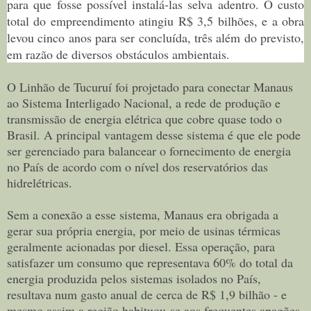
para que fosse possível instalá-las selva adentro. O custo
total do empreendimento atingiu R$ 3,5 bilhões, e a obra
levou cinco anos para ser concluída, três além do previsto,
em razão de diversos obstáculos ambientais.
O Linhão de Tucuruí foi projetado para conectar Manaus
ao Sistema Interligado Nacional, a rede de produção e
transmissão de energia elétrica que cobre quase todo o
Brasil. A principal vantagem desse sistema é que ele pode
ser gerenciado para balancear o fornecimento de energia
no País de acordo com o nível dos reservatórios das
hidrelétricas.
Sem a conexão a esse sistema, Manaus era obrigada a
gerar sua própria energia, por meio de usinas térmicas
geralmente acionadas por diesel. Essa operação, para
satisfazer um consumo que representava 60% do total da
energia produzida pelos sistemas isolados no País,
resultava num gasto anual de cerca de R$ 1,9 bilhão - e
mesmo assim a região habituou-se aos frequentes apagões.