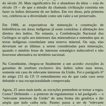
do século 20. Mais significativo foi o abandono da ideia -- esta do
século 19 -- de que a missão da chamada civilização consistia em
fazer os índios deixarem de ser índios. Em vez disso, pela primeira
vez, celebrou-se a diversidade como um valor a ser preservado.
Em 1988, as expectativas de mineração e construção de
hidrelétricas em áreas indígenas já eram contrárias à afirmação dos
direitos dos índios. No entanto, a Confederação Nacional dos
Geólogos se opôs aos interesses das mineradoras e entendeu que as
terras indígenas constituíam uma reserva mineral. Ou seja, elas
deveriam ser as últimas a serem consideradas para mineração,
quando o minério fosse de interesse estratégico indiscutível e não
houvesse alternativa no território nacional.
Na Constituinte, chegou-se finalmente a um acordo: exceções às
garantias de usufruto exclusivo dos índios sobre suas terras,
somente em caso de relevante interesse da União. Foi o parágrafo 6º
do artigo 231 da CF. O entendimento era de que cada caso seria
debatido e sua excepcionalidade comprovada.
Agora, 25 anos mais tarde, as exceções pretendem se tornar a regra.
Como? Definindo -- a pretexto de regulamentar o tal parágrafo -- o
"relevante interesse da União" de uma forma tão genérica e tão
ampla que tudo caiba nela. Pasme: passa a ser de "relevante