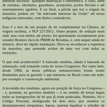
interesse nacional" qualquer mineração e hidrelétrica, é claro, além
de estradas, oleodutos, gasodutos, aeroportos, portos fluviais e até
assentamentos agrários. E no final, a pérola que trai a origem da
manobra: podem ser "de relevante interesse da União" até terras
indígenas intrusadas, com títulos contestáveis.
Esse é o teor de um projeto de lei complementar na Câmara, de
origem ruralista, o PLP 227/2012. Outro projeto, de redação mais
sutil, mas com efeitos até piores, foi apresentado recentemente pelo
senador Romero Jucá do PMDB de Roraima, e, sem sequer ainda ter
número, deve ter rápida tramitação. Deve-se reconhecer a esperteza
da manobra, que pretende acabar de uma vez com todas as
restrições.
O que está acontecendo? A bancada ruralista, aliada à bancada da
mineração, está tomando conta do nosso Congresso. Por outro lado,
desde 1988, as terras públicas remanescentes foram sendo
destinadas para se garantir o que interessa ao Brasil como um todo,
por exemplo a conservação ambiental.
A investida dos ruralistas, agora em posição de força no Congresso -
- e, portanto, no governo também -- é no sentido de tornar legais
todas as transgressões da lei que já eram praticadas. Primeiro, foi o
Código Florestal, desfigurado há dois anos, que anistiou os
desmatamentos irregulares. Agora, querem legalizar o esbulho de