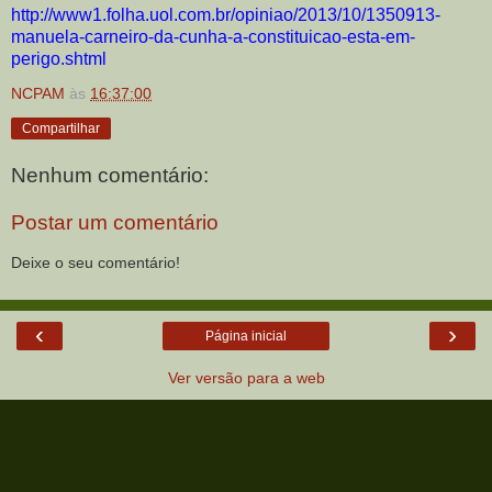
http://www1.folha.uol.com.br/opiniao/2013/10/1350913-
manuela-carneiro-da-cunha-a-constituicao-esta-em-
perigo.shtml
NCPAM
às
16:37:00
Compartilhar
Nenhum comentário:
Postar um comentário
Deixe o seu comentário!
‹
›
Página inicial
Ver versão para a web