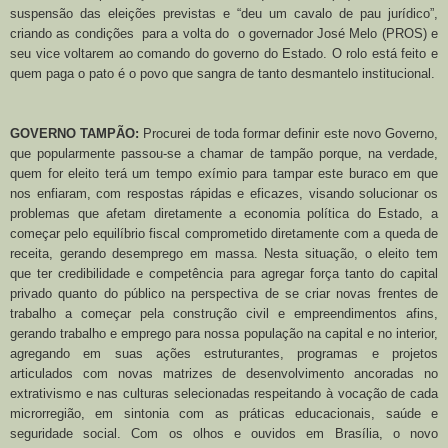
suspensão das eleições previstas e “deu um cavalo de pau jurídico”,
criando as condições para a volta do o governador José Melo (PROS) e
seu vice voltarem ao comando do governo do Estado. O rolo está feito e
quem paga o pato é o povo que sangra de tanto desmantelo institucional.
GOVERNO TAMPÃO:
Procurei de toda formar definir este novo Governo,
que popularmente passou-se a chamar de tampão porque, na verdade,
quem for eleito terá um tempo exímio para tampar este buraco em que
nos enfiaram, com respostas rápidas e eficazes, visando solucionar os
problemas que afetam diretamente a economia política do Estado, a
começar pelo equilíbrio fiscal comprometido diretamente com a queda de
receita, gerando desemprego em massa. Nesta situação, o eleito tem
que ter credibilidade e competência para agregar força tanto do capital
privado quanto do público na perspectiva de se criar novas frentes de
trabalho a começar pela construção civil e empreendimentos afins,
gerando trabalho e emprego para nossa população na capital e no interior,
agregando em suas ações estruturantes, programas e projetos
articulados com novas matrizes de desenvolvimento ancoradas no
extrativismo e nas culturas selecionadas respeitando à vocação de cada
microrregião, em sintonia com as práticas educacionais, saúde e
seguridade social. Com os olhos e ouvidos em Brasília, o novo