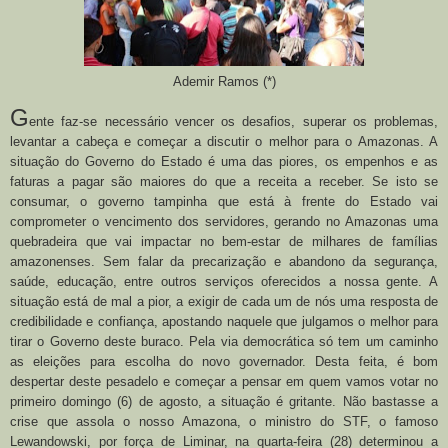
Ademir Ramos (*)
G
ente faz-se necessário vencer os desafios, superar os problemas,
levantar a cabeça e começar a discutir o melhor para o Amazonas. A
situação do Governo do Estado é uma das piores, os empenhos e as
faturas a pagar são maiores do que a receita a receber. Se isto se
consumar, o governo tampinha que está à frente do Estado vai
comprometer o vencimento dos servidores, gerando no Amazonas uma
quebradeira que vai impactar no bem-estar de milhares de famílias
amazonenses. Sem falar da precarização e abandono da segurança,
saúde, educação, entre outros serviços oferecidos a nossa gente. A
situação está de mal a pior, a exigir de cada um de nós uma resposta de
credibilidade e confiança, apostando naquele que julgamos o melhor para
tirar o Governo deste buraco. Pela via democrática só tem um caminho
as eleições para escolha do novo governador. Desta feita, é bom
despertar deste pesadelo e começar a pensar em quem vamos votar no
primeiro domingo (6) de agosto, a situação é gritante. Não bastasse a
crise que assola o nosso Amazona, o ministro do STF, o famoso
Lewandowski, por força de Liminar, na quarta-feira (28) determinou a