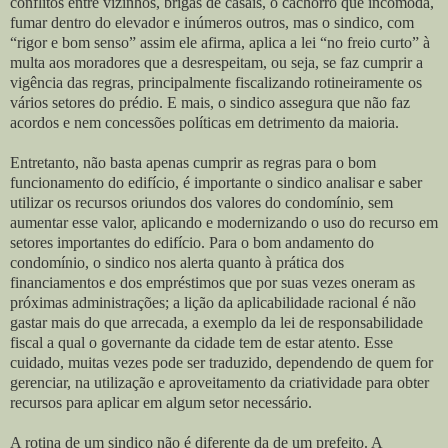
conflitos entre vizinhos, brigas de casais, o cachorro que incomoda,
fumar dentro do elevador e inúmeros outros, mas o sindico, com
“rigor e bom senso” assim ele afirma, aplica a lei “no freio curto” à
multa aos moradores que a desrespeitam, ou seja, se faz cumprir a
vigência das regras, principalmente fiscalizando rotineiramente os
vários setores do prédio. E mais, o sindico assegura que não faz
acordos e nem concessões políticas em detrimento da maioria.
Entretanto, não basta apenas cumprir as regras para o bom
funcionamento do edifício, é importante o sindico analisar e saber
utilizar os recursos oriundos dos valores do condomínio, sem
aumentar esse valor, aplicando e modernizando o uso do recurso em
setores importantes do edifício. Para o bom andamento do
condomínio, o sindico nos alerta quanto à prática dos
financiamentos e dos empréstimos que por suas vezes oneram as
próximas administrações; a lição da aplicabilidade racional é não
gastar mais do que arrecada, a exemplo da lei de responsabilidade
fiscal a qual o governante da cidade tem de estar atento. Esse
cuidado, muitas vezes pode ser traduzido, dependendo de quem for
gerenciar, na utilização e aproveitamento da criatividade para obter
recursos para aplicar em algum setor necessário.
A rotina de um sindico não é diferente da de um prefeito. A