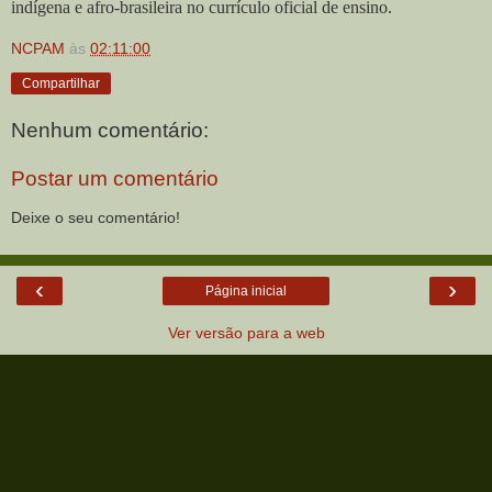
indígena e afro-brasileira no currículo oficial de ensino.
NCPAM
às
02:11:00
Compartilhar
Nenhum comentário:
Postar um comentário
Deixe o seu comentário!
‹
›
Página inicial
Ver versão para a web