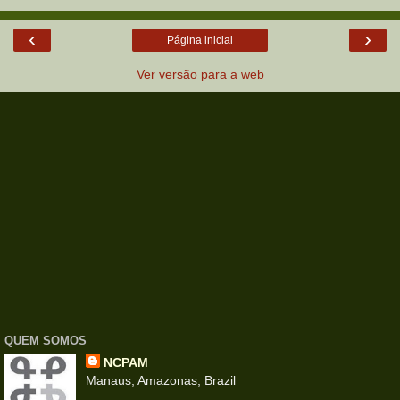
‹
›
Página inicial
Ver versão para a web
QUEM SOMOS
NCPAM
Manaus, Amazonas, Brazil