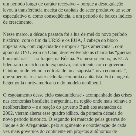
um período longo de caráter recessivo – porque a desregulação
levou à transferência maciça de capitais do setor produtivo ao setor
especulativo e, como conseqüência, a um período de baixos índices
de crescimento.
Nesse marco, a década passada foi a lua-de-mel do novo período
histórico, com o fim da URSS e os EUA, à cabeça do bloco
imperialista, com capacidade de impor a “pax americana”, com
apoio da ONU e/ou da Otan, desenvolvendo as chamadas “guerras
humanitárias” – no Iraque, na Bósnia. Ao mesmo tempo, os EUA
lideraram um ciclo curto expansivo, coincidente com o governo
Clinton, onde reinou a euforia de uma suposta “nova economia”,
que superaria o caráter ciclo da economia capitalista. Foi o auge da
hegemonia norte-americana e do modelo neoliberal.
O esgotamento desse ciclo estadunidense - acompanhado das crises
nas economias brasileira e argentina, na região onde mais reinava o
neoliberalismo – e a reação do governo Bush aos atentados de
2002, vieram alterar esse quadro idílico, da primeira década do
novo período histórico. O segundo foi marcado pelas guerras do
Iraque e do Afeganistão, pelo surgimento e coordenação de cada
vez mais governos do continente em projetos autônomos de