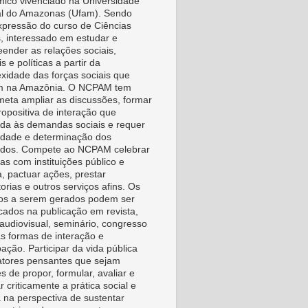
ico vivenciado na Universidade
l do Amazonas (Ufam). Sendo
pressão do curso de Ciências
s, interessado em estudar e
ender as relações sociais,
is e políticas a partir da
xidade das forças sociais que
m na Amazônia. O NCPAM tem
eta ampliar as discussões, formar
ropositiva de interação que
da às demandas sociais e requer
vidade e determinação dos
idos. Compete ao NCPAM celebrar
as com instituições público e
a, pactuar ações, prestar
orias e outros serviços afins. Os
os a serem gerados podem ser
icados na publicação em revista,
, audiovisual, seminário, congresso
as formas de interação e
pação. Participar da vida pública
tores pensantes que sejam
s de propor, formular, avaliar e
r criticamente a prática social e
a na perspectiva de sustentar