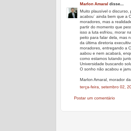
Marlon Amaral
disse...
Muito plausível o discurso
acabou´ ainda bem que a CE
moradores, mas a realidade
partir do momento que pes
isso a luta esfriou, morar
peito para falar dela, mas
da última diretoria execult
moradores, entregando a C
aabou e nem acabará, enqu
como estamos lutando jun
Universidade buscando solu
O sonho não acabou e jama
Marlon Amaral, morador da
terça-feira, setembro 02, 2
Postar um comentário