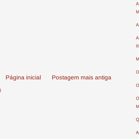
A
M
A
A
I
M
O
Página inicial
Postagem mais antiga
O
)
O
M
Q
A