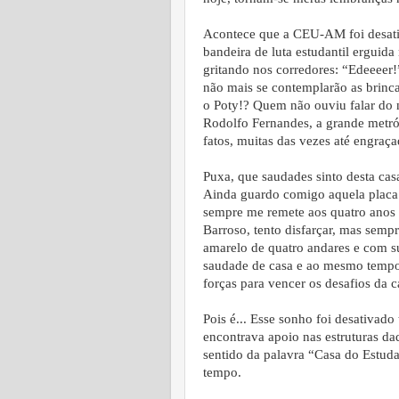
Acontece que a CEU-AM foi desativ
bandeira de luta estudantil erguid
gritando nos corredores: “Edeeeer
não mais se contemplarão as brinca
o Poty!? Quem não ouviu falar do 
Rodolfo Fernandes, a grande metróp
fatos, muitas das vezes até engraça
Puxa, que saudades sinto desta cas
Ainda guardo comigo aquela placa 
sempre me remete aos quatro anos 
Barroso, tento disfarçar, mas semp
amarelo de quatro andares e com s
saudade de casa e ao mesmo tempo
forças para vencer os desafios da
Pois é... Esse sonho foi desativad
encontrava apoio nas estruturas d
sentido da palavra “Casa do Estuda
tempo.