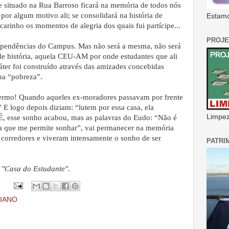
 situado na Rua Barroso ficará na memória de todos nós
or algum motivo ali; se consolidará na história de
Estamo
rinho os momentos de alegria dos quais fui partícipe...
PROJE
dependências do Campus. Mas não será a mesma, não será
e história, aquela CEU-AM por onde estudantes que ali
ter foi construído através das amizades concebidas
na “pobreza”.
ermo! Quando aqueles ex-moradores passavam por frente
 E logo depois diziam: “lutem por essa casa, ela
Limpeza
É, esse sonho acabou, mas as palavras do Eudo: “Não é
a que me permite sonhar”, vai permanecer na memória
 corredores e viveram intensamente o sonho de ser
PATRI
a "Casa do Estudante".
IANO