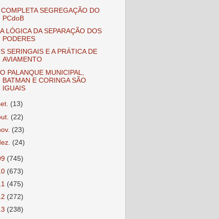
 COMPLETA SEGREGAÇÃO DO
PCdoB
A LÓGICA DA SEPARAÇÃO DOS
PODERES
S SERINGAIS E A PRÁTICA DE
AVIAMENTO
O PALANQUE MUNICIPAL,
BATMAN E CORINGA SÃO
IGUAIS
set.
(13)
out.
(22)
nov.
(23)
dez.
(24)
09
(745)
10
(673)
11
(475)
12
(272)
13
(238)