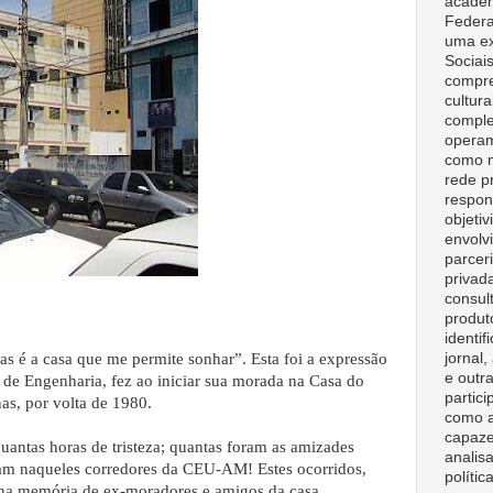
acadêm
Federa
uma ex
Sociai
compre
cultura
comple
opera
como m
rede p
respon
objeti
envolv
parceri
privad
consult
produt
identif
jornal
s é a casa que me permite sonhar”. Esta foi a expressão
e outr
de Engenharia, fez ao iniciar sua morada na Casa do
partici
as, por volta de 1980.
como a
capaze
antas horas de tristeza; quantas foram as amizades
analisa
iram naqueles corredores da CEU-AM! Estes ocorridos,
polític
 na memória de ex-moradores e amigos da casa.