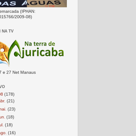
emarcada (IPHAN:
015766/2009-08)
 NA TV
7 e 27 Net Manaus
VO
08
(178)
abr.
(21)
mai.
(23)
jun.
(18)
ul.
(18)
ago.
(16)