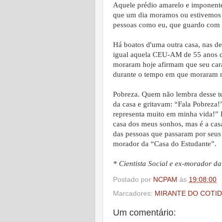
Aquele prédio amarelo e imponente
que um dia moramos ou estivemos p
pessoas como eu, que guardo com ca
Há boatos d'uma outra casa, nas 
igual aquela CEU-AM de 55 anos d
moraram hoje afirmam que seu cará
durante o tempo em que moraram 
Pobreza. Quem não lembra desse t
da casa e gritavam: “Fala Pobreza!”
representa muito em minha vida!” 
casa dos meus sonhos, mas é a cas
das pessoas que passaram por seus
morador da “Casa do Estudante”.
* Cientista Social e ex-morador d
Postado por
NCPAM
às
19:08:00
Marcadores:
MIRANTE DO COTID
Um comentário: