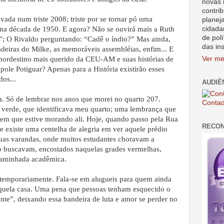
novas 
contrib
ada num triste 2008; triste por se tornar pó uma
planej
cidada
a na década de 1950. E agora? Não se ouvirá mais a Ruth
de polí
!”; O Rivaldo perguntando: “Cadê o índio?” Mas ainda,
das in
deiras do Milke, as memoráveis assembléias, enfim... E
nordestino mais querido da CEU-AM e suas histórias de
Ver me
ole Potiguar? Apenas para a História existirão esses
dos...
AUDIÊ
a. Só de lembrar nos anos que morei no quarto 207.
Contad
verde, que identificava meu quarto; uma lembrança que
em que estive morando ali. Hoje, quando passo pela Rua
RECO
re existe uma centelha de alegria em ver aquele prédio
uas varandas, onde muitos estudantes choravam a
 buscavam, encostados naquelas grades vermelhas,
 caminhada acadêmica.
o temporariamente. Fala-se em alugueis para quem ainda
aquela casa. Uma pena que pessoas tenham esquecido o
nte”, deixando essa bandeira de luta e amor se perder no