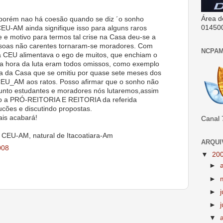
Área d
, porém nao há coesão quando se diz ´o sonho
01450
U-AM ainda signifique isso para alguns raros
 e motivo para termos tal crise na Casa deu-se a
soas não carentes tornaram-se moradores. Com
NCPAM
 na CEU alimentava o ego de muitos, que enchiam o
 na hora da luta eram todos omissos, como exemplo
iva da Casa que se omitiu por quase sete meses dos
EU_AM aos ratos. Posso afirmar que o sonho não
nto estudantes e moradores nós lutaremos,assim
to a PRÓ-REITORIA E REITORIA da referida
cões e discutindo propostas.
is acabará!
Canal 
 CEU-AM, natural de Itacoatiara-Am
ARQUI
008
▼
20
►
►
►
►
j
▼