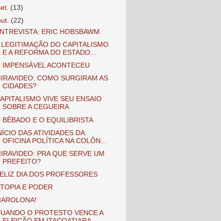
set.
(13)
out.
(22)
NTREVISTA: ERIC HOBSBAWM
 LEGITIMAÇÃO DO CAPITALISMO
E A REFORMA DO ESTADO...
 IMPENSÁVEL ACONTECEU
IRAVIDEO: COMO SURGIRAM AS
CIDADES?
APITALISMO VIVE SEU ENSAIO
SOBRE A CEGUEIRA
 BÊBADO E O EQUILIBRISTA
NÍCIO DAS ATIVIDADES DA
OFICINA POLÍTICA NA COLÔN...
IRAVIDEO: PRA QUE SERVE UM
PREFEITO?
ELIZ DIA DOS PROFESSORES
TOPIA E PODER
AROLONA!
UANDO O PROTESTO VENCE A
ELEIÇÃO EM ITACOATIARA