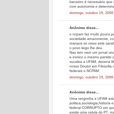
banzeiro é necessário que 
com autonomia e determina
domingo, outubro 19, 2008
Anônimo disse...
o ncpam faz muito pouco,pa
sociedade amazonense, com
manaus so nisso este saraf
o povo leigo lhe deu.
Nao tem nem um jornal uma 
e ironico o mesmo partido
sucatea a UFAM, deveria li
nosso Doutor em Filosofia
federais o NCPAM.
domingo, outubro 19, 2008
Anônimo disse...
Uma vergonha a UFAM esta
politica,sociologia,histori
federal CORRUPTO em que 
existe uma celula do PT, ma