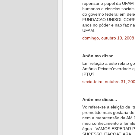
repensar o papel da UFAM 
humanas e ciencias socia
do governo federal em del
FUNDACAO UNISOL CORRUP
anos no póder e nao faz nad
UFAM.
domingo, outubro 19, 2008
Anônimo disse...
Em relação a este relato go
Antônio Peixoto'everdade q
IPTU?
sexta-feira, outubro 31, 20
Anônimo disse...
Vc refere-se a eleição de 
prometido mais gostaria de
nem a manutensão da AM 0
meu conhecimento a família
água...VAMOS ESPERAR 
SUCESSO ITACOATIARA.