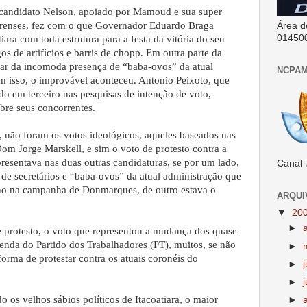
 candidato Nelson, apoiado por Mamoud e sua super
iarenses, fez com o que Governador Eduardo Braga
Área d
01450
ra com toda estrutura para a festa da vitória do seu
os de artifícios e barris de chopp. Em outra parte da
rar da incomoda presença de “baba-ovos” da atual
NCPAM
m isso, o improvável aconteceu. Antonio Peixoto, que
do em terceiro nas pesquisas de intenção de voto,
re seus concorrentes.
, não foram os votos ideológicos, aqueles baseados nas
Dom Jorge Marskell, e sim o voto de protesto contra a
esentava nas duas outras candidaturas, se por um lado,
Canal 
de secretários e “baba-ovos” da atual administração que
gno na campanha de Donmarques, de outro estava o
ARQUI
▼
20
►
de protesto, o voto que representou a mudança dos quase
enda do Partido dos Trabalhadores (PT), muitos, se não
►
rma de protestar contra os atuais coronéis do
►
►
j
 os velhos sábios políticos de Itacoatiara, o maior
►