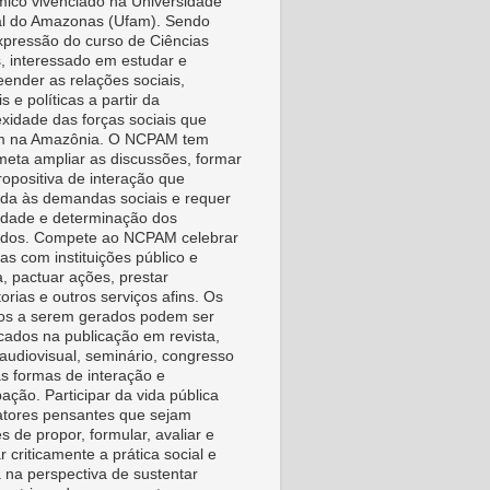
ico vivenciado na Universidade
l do Amazonas (Ufam). Sendo
pressão do curso de Ciências
s, interessado em estudar e
ender as relações sociais,
is e políticas a partir da
xidade das forças sociais que
m na Amazônia. O NCPAM tem
eta ampliar as discussões, formar
ropositiva de interação que
da às demandas sociais e requer
vidade e determinação dos
idos. Compete ao NCPAM celebrar
as com instituições público e
a, pactuar ações, prestar
orias e outros serviços afins. Os
os a serem gerados podem ser
icados na publicação em revista,
, audiovisual, seminário, congresso
as formas de interação e
pação. Participar da vida pública
tores pensantes que sejam
s de propor, formular, avaliar e
r criticamente a prática social e
a na perspectiva de sustentar