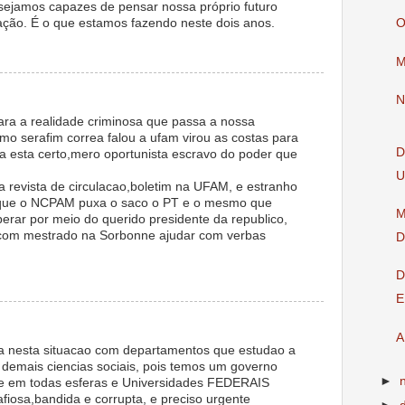
sejamos capazes de pensar nossa próprio futuro
ção. É o que estamos fazendo neste dois anos.
O
M
N
ra a realidade criminosa que passa a nossa
o serafim correa falou a ufam virou as costas para
D
a esta certo,mero oportunista escravo do poder que
U
revista de circulacao,boletim na UFAM, e estranho
 que o NCPAM puxa o saco o PT e o mesmo que
M
berar por meio do querido presidente da republico,
 com mestrado na Sorbonne ajudar com verbas
D
D
E
A
 nesta situacao com departamentos que estudao a
a e demais ciencias sociais, pois temos um governo
►
em todas esferas e Universidades FEDERAIS
fiosa,bandida e corrupta, e preciso urgente