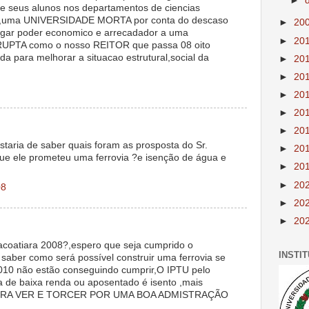
►
e seus alunos nos departamentos de ciencias
is,uma UNIVERSIDADE MORTA por conta do descaso
►
20
egar poder economico e arrecadador a uma
►
20
TA como o nosso REITOR que passa 08 oito
a para melhorar a situacao estrutural,social da
►
20
►
20
►
20
►
20
►
20
staria de saber quais foram as prosposta do Sr.
►
20
ue ele prometeu uma ferrovia ?e isenção de água e
►
20
►
20
08
►
20
►
20
Itacoatiara 2008?,espero que seja cumprido o
INSTI
 saber como será possível construir uma ferrovia se
10 não estão conseguindo cumprir,O IPTU pelo
 de baixa renda ou aposentado é isento ,mais
PRA VER E TORCER POR UMA BOA ADMISTRAÇÃO