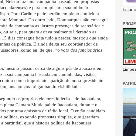
ud, Nelson faz uma campanha baseada em propostas
tacoatiarenses) e para completar a sua milionária
Estamo
 Bispo Dom Carilo e pede perdão em pleno comício a
 sobre Mamoud. Do outro lado, Donmarques não consegue
PROJE
mitê de campanha as ilustres presenças de secretários e
, ou seja, para quem estava realmente liderando as
e 15 dias consegue bota tudo a perder, mostrou que ainda
manhas da política. E ainda deixa seu coordenador de
quisadores, como eu, de que:
“o voto dos funcionários
tor, mesmo possuir cerca de alguns pés de abacaxis em
Limpeza
fazia sua campanha baseada em caminhadas, visitas,
 contou com a importante aparição de nosso presidente
PATRI
xoto, aos poucos foi ganhando visibilidade.
segundo os próprios eleitores indecisos de Itacoatiara,
m plena Câmara Municipal de Itacoatiara, durante o
os por uma emissora de rádio local. O então candidato
ia política, expondo propostas simples, que gerariam
partir daí, que a historia política de Itacoatiara