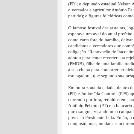
(PR); o deputado estadual Nelson 
o vereador e agricultor Antônio Pei
partido); e figuras folclóricas c
O famoso festival das rasteiras, l
esperava um aval do atual prefeit
como carta fora do baralho, deixa
candidatos a vereadores que compõ
coligação “Renovação de Itacoati
adotou para tentar reverter sua reje
(PMDB), filha de uma família tradi
à sua chapa para concorrer ao plei
esmagadora, que segundo sua pesq
Em outra zona da cidade, dentro 
(PR) e Júnior "da Controí" (PPS) a
correndo por fora, reunidos em sua
Antônio Peixoto (PT) e o bancári
puro-sangue, visando uma campan
povo - o Presidente Lula. Então, o 
composto, mas, mudanças ocorrem