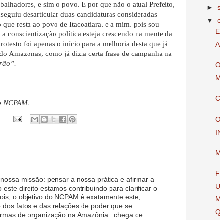
abalhadores, e sim o povo. E por que não o atual Prefeito,
►
eguiu desarticular duas candidaturas consideradas
▼
o que resta ao povo de Itacoatiara, e a mim, pois sou
E
 a conscientização política esteja crescendo na mente da
rotesto foi apenas o início para a melhoria desta que já
A
do Amazonas, como já dizia certa frase de campanha na
rão”.
O
M
C
do NCPAM.
O
I
M
F
 nossa missão: pensar a nossa prática e afirmar a
U
este direito estamos contribuindo para clarificar o
ois, o objetivo do NCPAM é exatamente este,
M
o dos fatos e das relações de poder que se
Q
ormas de organização na Amazônia...chega de