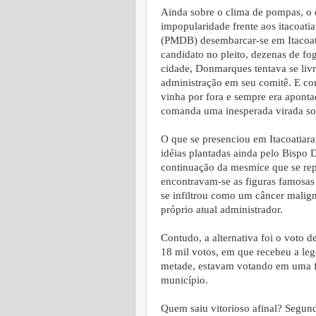
Ainda sobre o clima de pompas, o
impopularidade frente aos itacoat
(PMDB) desembarcar-se em Itacoatia
candidato no pleito, dezenas de fog
cidade, Donmarques tentava se liv
administração em seu comitê. E co
vinha por fora e sempre era aponta
comanda uma inesperada virada sob
O que se presenciou em Itacoatiara
idéias plantadas ainda pelo Bispo 
continuação da mesmice que se repr
encontravam-se as figuras famosas 
se infiltrou como um câncer mali
próprio atual administrador.
Contudo, a alternativa foi o voto 
18 mil votos, em que recebeu a leg
metade, estavam votando em uma fo
município.
Quem saiu vitorioso afinal? Segundo