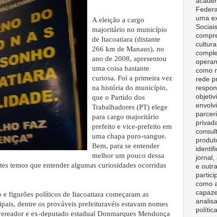
acadêm
Federa
uma ex
A eleição a cargo
Sociai
majoritário no município
compre
de Itacoatiara (distante
cultura
266 km de Manaus), no
comple
ano de 2008, apresentou
opera
uma coisa bastante
como m
curiosa. Foi a primeira vez
rede p
na história do município,
respon
objeti
que o Partido dos
envolv
Trabalhadores (PT) elege
parceri
para cargo majoritário
privad
prefeito e vice-prefeito em
consult
uma chapa puro-sangue.
produt
Bem, para se entender
identif
melhor um pouco dessa
jornal
, antes temos que entender algumas curiosidades ocorridas
e outr
partici
como a
capaze
e figurões políticos de Itacoatiara começaram as
analisa
cipais, dentre os prováveis prefeituravéis estavam nomes
polític
x-vereador e ex-deputado estadual Donmarques Mendonça