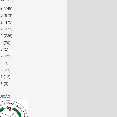
dez.
(24)
09
(745)
10
(673)
11
(475)
12
(272)
13
(238)
14
(70)
15
(1)
17
(22)
18
(3)
20
(27)
21
(12)
23
(3)
TUIÇÃO