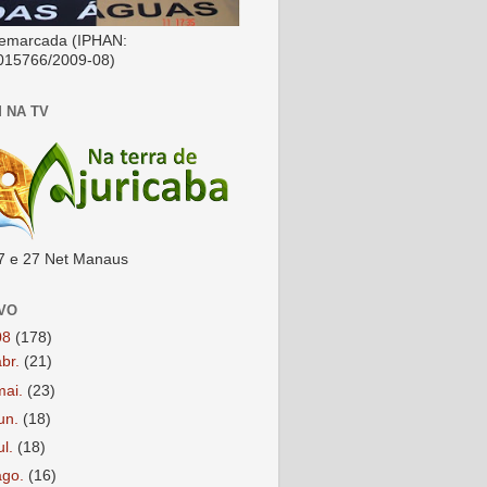
emarcada (IPHAN:
015766/2009-08)
 NA TV
7 e 27 Net Manaus
VO
08
(178)
abr.
(21)
mai.
(23)
jun.
(18)
ul.
(18)
ago.
(16)