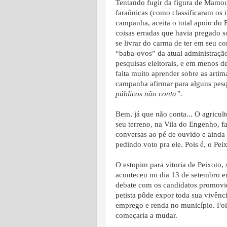
Tentando fugir da figura de Mamo
faraônicas (como classificaram os i
campanha, aceita o total apoio do
coisas erradas que havia pregado
se livrar do carma de ter em seu co
“baba-ovos” da atual administração
pesquisas eleitorais, e em menos d
falta muito aprender sobre as arti
campanha afirmar para alguns pes
públicos não conta”.
Bem, já que não conta... O agricul
seu terreno, na Vila do Engenho, 
conversas ao pé de ouvido e ainda
pedindo voto pra ele. Pois é, o Pei
O estopim para vitoria de Peixoto, 
aconteceu no dia 13 de setembro e
debate com os candidatos promovid
petista pôde expor toda sua vivênc
emprego e renda no município. Foi a 
começaria a mudar.