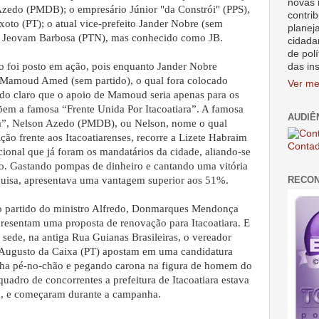
novas 
Azedo (PMDB); o empresário Júnior "da Constrói" (PPS),
contrib
xoto (PT); o atual vice-prefeito Jander Nobre (sem
planej
omo Jeovam Barbosa (PTN), mas conhecido como JB.
cidada
de polí
ogo foi posto em ação, pois enquanto Jander Nobre
das in
o Mamoud Amed (sem partido), o qual fora colocado
Ver me
ndo claro que o apoio de Mamoud seria apenas para os
em a famosa “Frente Unida Por Itacoatiara”. A famosa
AUDIÊ
ra”, Nelson Azedo (PMDB), ou Nelson, nome o qual
ição frente aos Itacoatiarenses, recorre a Lizete Habraim
Contad
cional que já foram os mandatários da cidade, aliando-se
to. Gastando pompas de dinheiro e cantando uma vitória
RECO
uisa, apresentava uma vantagem superior aos 51%.
do partido do ministro Alfredo, Donmarques Mendonça
presentam uma proposta de renovação para Itacoatiara. E
 sede, na antiga Rua Guianas Brasileiras, o vereador
o Augusto da Caixa (PT) apostam em uma candidatura
ha pé-no-chão e pegando carona na figura de homem do
quadro de concorrentes a prefeitura de Itacoatiara estava
, e começaram durante a campanha.