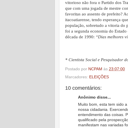
vitorioso não fora o Partido dos Tr
que com uma jogada de mestre cons
favoritas ao assento de prefeito? A
itacoatiarense, tendo esperança que
população, sobretudo a vitoria do p
foi a segunda economia do Estado 
década de 1990:
“Dias melhores vi
* Cientista Social e Pesquisador 
Postado por
NCPAM
às
23:07:00
Marcadores:
ELEIÇÕES
10 comentários:
Anônimo disse...
Muito bom, esta tem sido a
nossa cidadania. Exercendo 
entendimento das coisas. P
qualificado pela prospecçã
manifestam nas variadas f