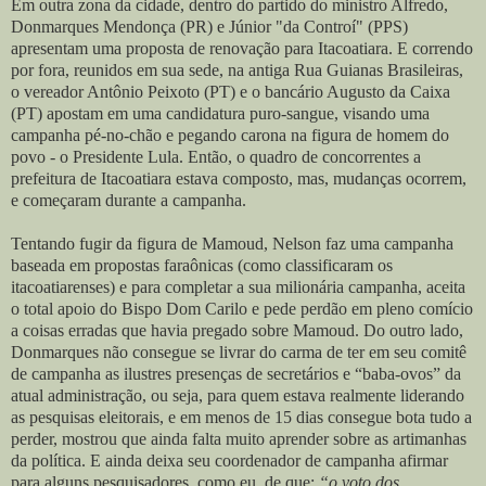
Em outra zona da cidade, dentro do partido do ministro Alfredo,
Donmarques Mendonça (PR) e Júnior "da Controí" (PPS)
apresentam uma proposta de renovação para Itacoatiara. E correndo
por fora, reunidos em sua sede, na antiga Rua Guianas Brasileiras,
o vereador Antônio Peixoto (PT) e o bancário Augusto da Caixa
(PT) apostam em uma candidatura puro-sangue, visando uma
campanha pé-no-chão e pegando carona na figura de homem do
povo - o Presidente Lula. Então, o quadro de concorrentes a
prefeitura de Itacoatiara estava composto, mas, mudanças ocorrem,
e começaram durante a campanha.
Tentando fugir da figura de Mamoud, Nelson faz uma campanha
baseada em propostas faraônicas (como classificaram os
itacoatiarenses) e para completar a sua milionária campanha, aceita
o total apoio do Bispo Dom Carilo e pede perdão em pleno comício
a coisas erradas que havia pregado sobre Mamoud. Do outro lado,
Donmarques não consegue se livrar do carma de ter em seu comitê
de campanha as ilustres presenças de secretários e “baba-ovos” da
atual administração, ou seja, para quem estava realmente liderando
as pesquisas eleitorais, e em menos de 15 dias consegue bota tudo a
perder, mostrou que ainda falta muito aprender sobre as artimanhas
da política. E ainda deixa seu coordenador de campanha afirmar
para alguns pesquisadores, como eu, de que:
“o voto dos