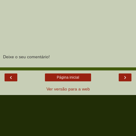
Deixe o seu comentário!
‹
›
Página inicial
Ver versão para a web