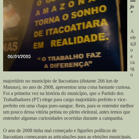
aú
jo
*
A
ele
içã
o
a
ca
rg
o
majoritário no município de Itacoatiara (distante 266 km de
Manaus), no ano de 2008, apresentou uma coisa bastante curiosa.
Foi a primeira vez na história do município, que o Partido dos
Trabalhadores (PT) elege para cargo majoritário prefeito e vice-
prefeito em uma chapa puro-sangue. Bem, para se entender melhor
um pouco dessa vitória petista no pleito eleitoral, antes temos que
entender algumas curiosidades ocorridas durante a campanha.
O ano de 2008 tinha mal começado e figurões políticos de
Itacoatiara começaram as articulações para as eleições municipais,