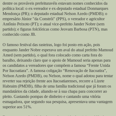
dentre os prováveis prefeituravéis estavam nomes conhecidos da
política local: o ex-vereador e ex-deputado estadual Donmarques
Mendonça (PR); o deputado estadual Nelson Azedo (PMDB); o
empresário Júnior "da Constrói" (PPS), o vereador e agricultor
Antônio Peixoto (PT); o atual vice-prefeito Jander Nobre (sem
partido); e figuras folclóricas como Jeovam Barbosa (PTN), mas
conhecido como JB.
O famoso festival das rasteiras, logo foi posto em ação, pois
enquanto Jander Nobre esperava um aval do atual prefeito Mamoud
Amed (sem partido), o qual fora colocado como carta fora do
baralho, deixando claro que o apoio de Mamoud seria apenas para
os candidatos a vereadores que compõem a famosa “Frente Unida
Por Itacoatiara”. A famosa coligação “Renovação de Itacoatira”,
Nelson Azedo (PMDB), ou Nelson, nome o qual adotou para tentar
reverter sua rejeição frente aos Itacoatiarenses, recorre a Lizete
Habraim (PMDB), filha de uma família tradicional que já foram os
mandatários da cidade, aliando-se à sua chapa para concorrer ao
pleito. Gastando pompas de dinheiro e cantando uma vitória
esmagadora, que segundo sua pesquisa, apresentava uma vantagem
superior aos 51%.