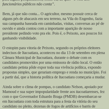
funcionários públicos não conta”.
Bem, já que não conta... O agricultor, mesmo possuir cerca de
alguns pés de abacaxis em seu terreno, na Vila do Engenho, fazia
sua campanha baseada em caminhadas, visitas, conversas ao pé de
ouvido e ainda contou com a importante aparição de nosso
presidente pedindo voto pra ele. Pois é, o Peixoto, aos poucos foi
ganhando visibilidade.
O estopim para vitoria de Peixoto, segundo os próprios eleitores
indecisos de Itacoatiara, aconteceu no dia 13 de setembro em plena
Câmara Municipal de Itacoatiara, durante o debate com os
candidatos promovidos por uma emissora de rádio local. O então
candidato petista pôde expor toda sua vivência política, expondo
propostas simples, que gerariam emprego e renda no município. Foi
a partir daí, que a historia política de Itacoatiara começaria a mudar.
Ainda sobre o clima de pompas, o candidato Nelson, apoiado por
Mamoud e sua super impopularidade frente aos itacoatiarenses, fez
com o que Governador Eduardo Braga (PMDB) desembarcar-se
em Itacoatiara com toda estrutura para a festa da vitória do seu
candidato no pleito, dezenas de fogos de artifícios e barris de