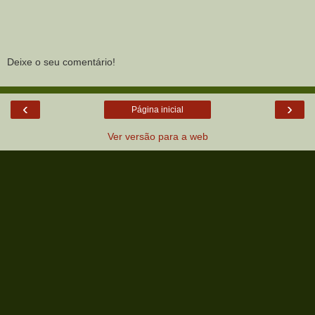
Deixe o seu comentário!
‹
›
Página inicial
Ver versão para a web