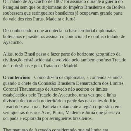
O Tratado de Ayacucho de 1867 foi assinado durante a guerra do
Paraguai sem que os diplomatas do Império Brasileiro e da Bolívia
soubessem que seringueiros brasileiros já ocupavam grande parte
do vale dos rios Purus, Madeira e Juruá.
Desconhecendo o que acontecia na base territorial diplomatas
bolivianos e brasileiros assinam o condicional e confuso tratado de
Ayacucho.
Aliás, todo Brasil passa a fazer parte do horizonte geográfico da
civilização cristã ocidental envolvida pelo também confuso Tratado
de Tordesilhas e pelo Tratado de Madrid.
O
contencioso
- Como dizem os diplomatas, a contenda se inicia
quando o chefe da Comissão Brasileira Demarcadora dos Limites,
Coronel Thaumaturgo de Azevedo não aceitou os limites
estabelecidos pelo Tratado de Ayacucho, uma vez que a linha
divisória demarcada no território a partir das nascentes do Rio
Javari deixava para a Bolívia exatamente a região riquíssima em
seringueiras dos rios Acre, Purus, Madeira e Juruá que já estava
ocupada e explorada por seringueiros brasileiros.
Thaumaturgo de Azevedo considerando que tal limite era