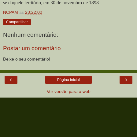
se daquele território, em 30 de novembro de 1898.
NCPAM
às
23:22:00
Compartilhar
Nenhum comentário:
Postar um comentário
Deixe o seu comentário!
‹
›
Página inicial
Ver versão para a web