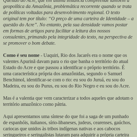
Questão do Acre, que em última instância compreende também a
geopolítica da Amazônia, problemática recorrente quando se trata
de políticas voltadas para desenvolvimento regional. O texto
original tem por título: “O preço de uma carteira de Identidade – a
questão do Acre”. No entanto, pela sua densidade vamos postar
em formas de artigos para facilitar a leitura dos nossos
consulentes, primando pela integridade do texto, na perspectiva de
se promover o bom debate.
Como é seu nome
- Uaquiri, Rio dos Jacarés era o nome que os
valentes Apurinã davam para o rio que banha o território do atual
Estado do Acre e que passou a identificar o próprio território. É
uma característica própria dos amazônidas, segundo o Samuel
Benchimol, identificar-se com o rio: eu sou do Juruá, eu sou do
Madeira, eu sou do Purus, eu sou do Rio Negro e eu sou do Acre.
Mas é a valentia que vem caracterizar a todos aqueles que adotam o
território amazônico como pátria.
Aqui apresentamos uma síntese do que foi a saga de um punhado
de espanhóis, italianos, sírio-libaneses, judeus, cearenses, gaúchos,
cariocas que unidos às tribos indígenas nativas e aos cabocos
seringueiros e seringalistas lutaram para adquirir a própria carteira