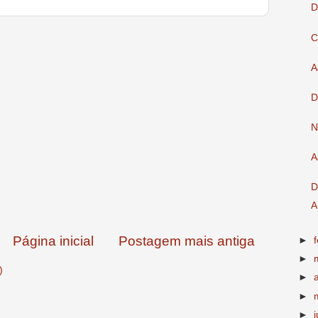
D
C
A
D
N
A
D
A
Página inicial
Postagem mais antiga
►
►
)
►
►
►