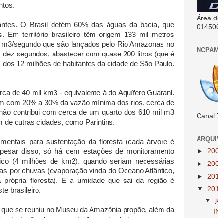
ntos.
Área d
antes. O Brasil detém 60% das águas da bacia, que
01450
s. Em território brasileiro têm origem 133 mil metros
l m3/segundo que são lançados pelo Rio Amazonas no
NCPAM
m dez segundos, abastecer com quase 200 litros (que é
 dos 12 milhões de habitantes da cidade de São Paulo.
rca de 40 mil km3 - equivalente à do Aquífero Guarani.
em com 20% a 30% da vazão mínima dos rios, cerca de
hão contribui com cerca de um quarto dos 610 mil m3
Canal 
de outras cidades, como Parintins.
ARQUI
ntais para sustentação da floresta (cada árvore é
►
20
pesar disso, só há cem estações de monitoramento
ônico (4 milhões de km2), quando seriam necessárias
►
20
as por chuvas (evaporação vinda do Oceano Atlântico,
►
20
 própria floresta). E a umidade que sai da região é
▼
20
e brasileiro.
▼
ho que se reuniu no Museu da Amazônia propõe, além da
I