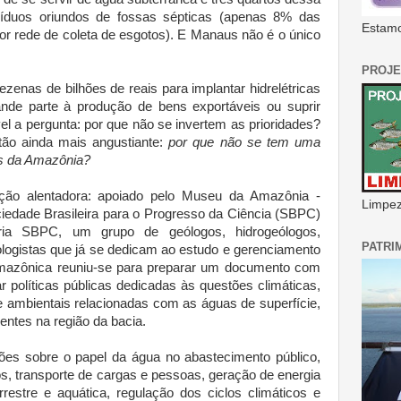
íduos oriundos de fossas sépticas (apenas 8% das
Estamo
r rede de coleta de esgotos). E Manaus não é o único
PROJE
enas de bilhões de reais para implantar hidrelétricas
nde parte à produção de bens exportáveis ou suprir
ável a pergunta: por que não se invertem as prioridades?
tão ainda mais angustiante:
por que não se tem uma
as da Amazônia?
ção alentadora: apoiado pelo Museu da Amazônia -
Limpeza
ociedade Brasileira para o Progresso da Ciência (SBPC)
ria SBPC, um grupo de geólogos, hidrogeólogos,
PATRI
ologistas que já se dedicam ao estudo e gerenciamento
Amazônica reuniu-se para preparar um documento com
 políticas públicas dedicadas às questões climáticas,
e ambientais relacionadas com as águas de superfície,
entes na região da bacia.
ões sobre o papel da água no abastecimento público,
s, transporte de cargas e pessoas, geração de energia
rrestre e aquática, regulação dos ciclos climáticos e