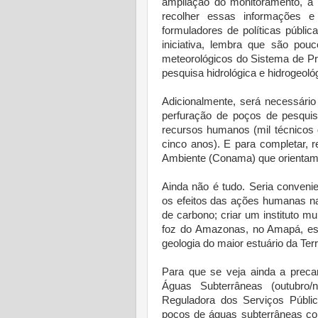
ampliação do monitoramento, a
recolher essas informações e d
formuladores de políticas públic
iniciativa, lembra que são pou
meteorológicos do Sistema de Pr
pesquisa hidrológica e hidrogeol
Adicionalmente, será necessário
perfuração de poços de pesqui
recursos humanos (mil técnicos 
cinco anos). E para completar, 
Ambiente (Conama) que orientam
Ainda não é tudo. Seria convenie
os efeitos das ações humanas na 
de carbono; criar um instituto mu
foz do Amazonas, no Amapá, esp
geologia do maior estuário da Terr
Para que se veja ainda a precar
Águas Subterrâneas (outubro
Reguladora dos Serviços Públ
poços de águas subterrâneas con