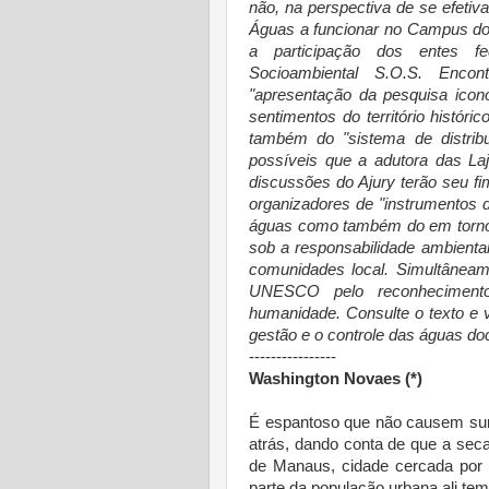
não, na perspectiva de se efeti
Águas a funcionar no Campus do
a participação dos entes f
Socioambiental S.O.S. Enc
"apresentação da pesquisa icono
sentimentos do território histór
também do "sistema de distrib
possíveis que a adutora das La
discussões do Ajury terão seu 
organizadores de "instrumentos d
águas como também do em torno 
sob a responsabilidade ambienta
comunidades local. Simultâneam
UNESCO pelo reconheciment
humanidade. Consulte o texto e 
gestão e o controle das águas d
----------------
Washington Novaes (*)
É espantoso que não causem sur
atrás, dando conta de que a sec
de Manaus, cidade cercada por
parte da população urbana ali tem