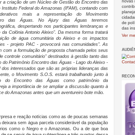
novas 
var a criação de um Núcleo de Gestão do Encontro das
contrib
 Instituto Federal do Amazonas (IFAM), contando com
planej
ederativos mais a representação do Movimento
cidada
ontro das Águas. No Ajury das Águas teremos
de polí
gráfica, despertando nos participantes lembranças e
das in
ico da Colônia Antonio Aleixo". Da mesma forma tratará
Ver me
uição de água comunitária do Aleixo e os impactos
jes - projeto PAC - provocorá nas comunidades". As
AUDIÊ
fim com a formulação de proposta chamada pelos seus
e controle comunitário" destinados à gestão tanto das
Contad
do Patrimônio Encontro das Águas - Lago do Aleixo -
l dos interessados que são as próprias lideranças das
ente, o Movimento S.O.S. estará trabalhando junto à
RECO
o do Encontro das Águas como patrimônio da
veja a importância de se ampliar a discussão quanto à
oce do Amazonas antes que um aventureiro bote mão.
presa e reação notícias como as de poucas semanas
a deixara sem água parcela considerável da população
 rios como o Negro e o Amazonas. Ou a de que boa
 de se servir de água subterrânea e três quartos dessa