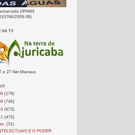
emarcada (IPHAN:
015766/2009-08)
 NA TV
7 e 27 Net Manaus
VO
08
(178)
09
(745)
10
(673)
11
(475)
jan.
(31)
NTELECTUAIS E O PODER