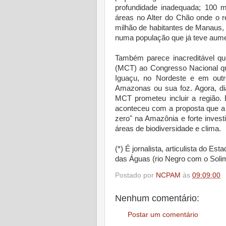
profundidade inadequada; 100 m
áreas no Alter do Chão onde o r
milhão de habitantes de Manaus,
numa população que já teve aume
Também parece inacreditável qu
(MCT) ao Congresso Nacional que
Iguaçu, no Nordeste e em outr
Amazonas ou sua foz. Agora, d
MCT prometeu incluir a região.
aconteceu com a proposta que a
zero" na Amazônia e forte invest
áreas de biodiversidade e clima.
(*) É jornalista, articulista do 
das Águas (rio Negro com o Soli
Postado por
NCPAM
às
09:09:00
Nenhum comentário:
Postar um comentário