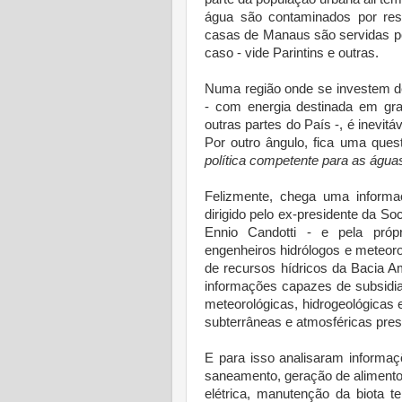
água são contaminados por res
casas de Manaus são servidas po
caso - vide Parintins e outras.
Numa região onde se investem dez
- com energia destinada em gra
outras partes do País -, é inevit
Por outro ângulo, fica uma ques
política competente para as águ
Felizmente, chega uma informa
dirigido pelo ex-presidente da S
Ennio Candotti - e pela próp
engenheiros hidrólogos e meteor
de recursos hídricos da Bacia 
informações capazes de subsidiar
meteorológicas, hidrogeológicas 
subterrâneas e atmosféricas pres
E para isso analisaram informaç
saneamento, geração de alimento
elétrica, manutenção da biota te