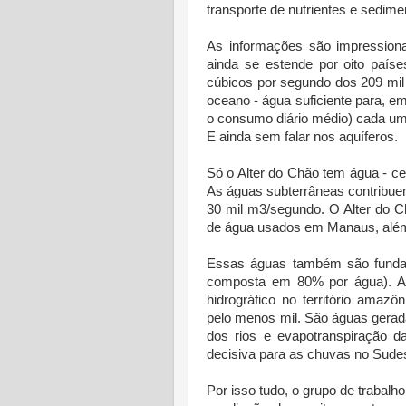
transporte de nutrientes e sedime
As informações são impression
ainda se estende por oito paíse
cúbicos por segundo dos 209 mi
oceano - água suficiente para, e
o consumo diário médio) cada um
E ainda sem falar nos aquíferos.
Só o Alter do Chão tem água - ce
As águas subterrâneas contribu
30 mil m3/segundo. O Alter do C
de água usados em Manaus, além 
Essas águas também são fundame
composta em 80% por água). A
hidrográfico no território amaz
pelo menos mil. São águas gerad
dos rios e evapotranspiração da
decisiva para as chuvas no Sudest
Por isso tudo, o grupo de trabal