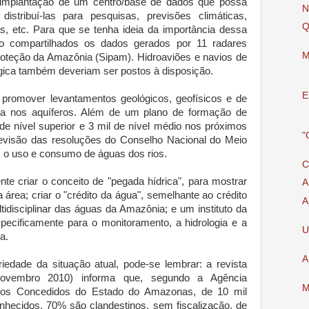
 implantação de um centro/base de dados que possa
N
istribuí-las para pesquisas, previsões climáticas,
Q
as, etc. Para que se tenha ideia da importância dessa
co compartilhados os dados gerados por 11 radares
M
oteção da Amazônia (Sipam). Hidroaviões e navios de
ógica também deveriam ser postos à disposição.
E
 promover levantamentos geológicos, geofísicos e de
sa nos aquíferos. Além de um plano de formação de
de nível superior e 3 mil de nível médio nos próximos
"
revisão das resoluções do Conselho Nacional do Meio
 o uso e consumo de águas dos rios.
C
nte criar o conceito de "pegada hídrica", para mostrar
A
área; criar o "crédito da água", semelhante ao crédito
A
ltidisciplinar das águas da Amazônia; e um instituto da
ecificamente para o monitoramento, a hidrologia e a
U
a.
A
iedade da situação atual, pode-se lembrar: a revista
/novembro 2010) informa que, segundo a Agência
M
icos Concedidos do Estado do Amazonas, de 10 mil
hecidos, 70% são clandestinos, sem fiscalização, de