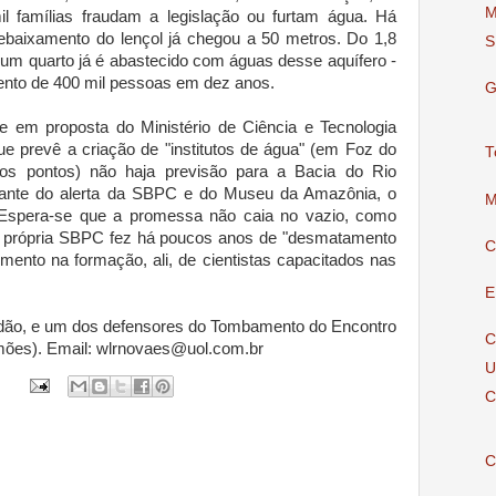
M
il famílias fraudam a legislação ou furtam água. Há
ebaixamento do lençol já chegou a 50 metros. Do 1,8
S
 um quarto já é abastecido com águas desse aquífero -
nto de 400 mil pessoas em dez anos.
G
e em proposta do Ministério de Ciência e Tecnologia
 prevê a criação de "institutos de água" (em Foz do
T
os pontos) não haja previsão para a Bacia do Rio
iante do alerta da SBPC e do Museu da Amazônia, o
M
 Espera-se que a promessa não caia no vazio, como
 própria SBPC fez há poucos anos de "desmatamento
C
imento na formação, ali, de cientistas capacitados nas
E
Estadão, e um dos defensores do Tombamento do Encontro
C
mões). Email: wlrnovaes@uol.com.br
U
C
C