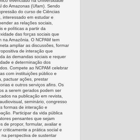
ico vivenciado na Universidade
l do Amazonas (Ufam). Sendo
pressão do curso de Ciências
s, interessado em estudar e
ender as relações sociais,
is e políticas a partir da
xidade das forças sociais que
m na Amazônia. O NCPAM tem
eta ampliar as discussões, formar
ropositiva de interação que
da às demandas sociais e requer
vidade e determinação dos
idos. Compete ao NCPAM celebrar
as com instituições público e
a, pactuar ações, prestar
orias e outros serviços afins. Os
os a serem gerados podem ser
icados na publicação em revista,
, audiovisual, seminário, congresso
as formas de interação e
pação. Participar da vida pública
tores pensantes que sejam
s de propor, formular, avaliar e
r criticamente a prática social e
a na perspectiva de sustentar