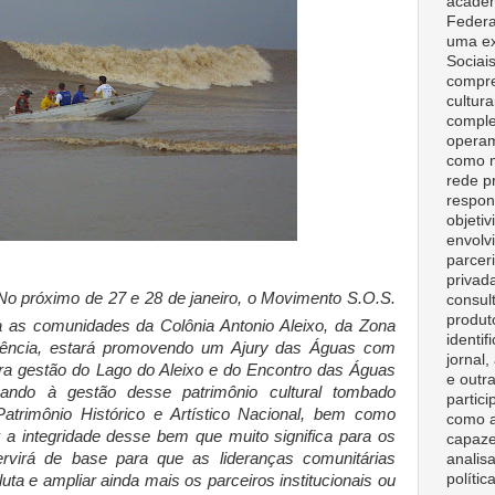
acadêm
Federa
uma ex
Sociai
compre
cultura
comple
opera
como m
rede p
respon
objeti
envolv
parceri
privad
No próximo de 27 e 28 de janeiro, o Movimento S.O.S.
consult
produt
 as comunidades da Colônia Antonio Aleixo, da Zona
identif
cência, estará promovendo um Ajury das Águas com
jornal
para gestão do Lago do Aleixo e do Encontro das Águas
e outr
sando à gestão desse patrimônio cultural tombado
partici
Patrimônio Histórico e Artístico Nacional, bem como
como a
ir a integridade desse bem que muito significa para os
capaze
rvirá de base para que as lideranças comunitárias
analisa
polític
uta e ampliar ainda mais os parceiros institucionais ou