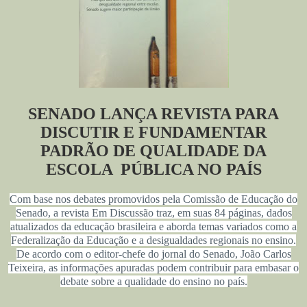
SENADO LANÇA REVISTA PARA
DISCUTIR E FUNDAMENTAR
PADRÃO DE QUALIDADE DA
ESCOLA PÚBLICA NO PAÍS
Com base nos debates promovidos pela Comissão de Educação do
Senado, a revista Em Discussão traz, em suas 84 páginas, dados
atualizados da educação brasileira e aborda temas variados como a
Federalização da Educação e a desigualdades regionais no ensino.
De acordo com o editor-chefe do jornal do Senado, João Carlos
Teixeira, as informações apuradas podem contribuir para embasar o
debate sobre a qualidade do ensino no país.