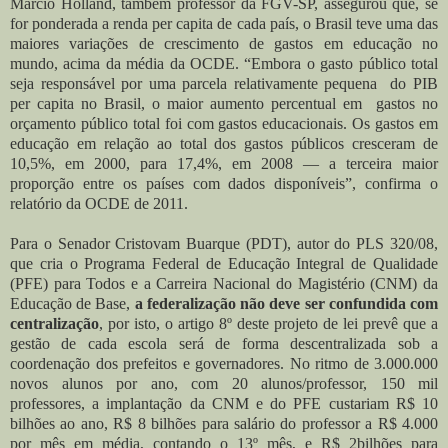
Márcio Holland, também professor da FGV-SP, assegurou que, se
for ponderada a renda per capita de cada país, o Brasil teve uma das
maiores variações de crescimento de gastos em educação no
mundo, acima da média da OCDE. “Embora o gasto público total
seja responsável por uma parcela relativamente pequena do PIB
per capita no Brasil, o maior aumento percentual em gastos no
orçamento público total foi com gastos educacionais. Os gastos em
educação em relação ao total dos gastos públicos cresceram de
10,5%, em 2000, para 17,4%, em 2008 — a terceira maior
proporção entre os países com dados disponíveis”, confirma o
relatório da OCDE de 2011.
Para o Senador Cristovam Buarque (PDT), autor do PLS 320/08,
que
cria o Programa Federal de Educação Integral de Qualidade
(PFE) para Todos e a Carreira Nacional do Magistério (CNM) da
Educação de Base,
a federalização não deve ser confundida com
centralização
, por isto, o artigo 8º deste projeto de lei prevê que a
gestão de cada escola será de forma descentralizada sob a
coordenação dos prefeitos e governadores. No ritmo de 3.000.000
novos alunos por ano, com 20 alunos/professor, 150 mil
professores, a implantação da CNM e do PFE custariam R$ 10
bilhões ao ano, R$ 8 bilhões para salário do professor a R$ 4.000
por mês em média, contando o 13º mês, e R$ 2bilhões para