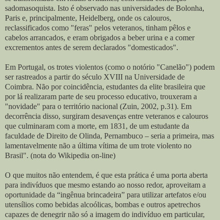
sadomasoquista. Isto é observado nas universidades de Bolonha,
Paris e, principalmente, Heidelberg, onde os calouros,
reclassificados como "feras" pelos veteranos, tinham pêlos e
cabelos arrancados, e eram obrigados a beber urina e a comer
excrementos antes de serem declarados "domesticados".
Em Portugal, os trotes violentos (como o notório "Canelão") podem
ser rastreados a partir do século XVIII na Universidade de
Coimbra. Não por coincidência, estudantes da elite brasileira que
por lá realizaram parte de seu processo educativo, trouxeram a
"novidade" para o território nacional (Zuin, 2002, p.31). Em
decorrência disso, surgiram desavenças entre veteranos e calouros
que culminaram com a morte, em 1831, de um estudante da
faculdade de Direito de Olinda, Pernambuco – seria a primeira, mas
lamentavelmente não a última vítima de um trote violento no
Brasil". (nota do Wikipedia on-line)
O que muitos não entendem, é que esta prática é uma porta aberta
para indivíduos que mesmo estando ao nosso redor, aproveitam a
oportunidade da “ingênua brincadeira” para utilizar artefatos e/ou
utensílios como bebidas alcoólicas, bombas e outros apetrechos
capazes de denegrir não só a imagem do indivíduo em particular,