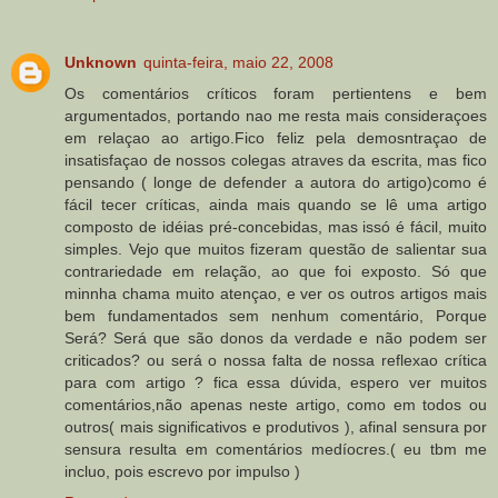
Unknown
quinta-feira, maio 22, 2008
Os comentários críticos foram pertientens e bem
argumentados, portando nao me resta mais consideraçoes
em relaçao ao artigo.Fico feliz pela demosntraçao de
insatisfaçao de nossos colegas atraves da escrita, mas fico
pensando ( longe de defender a autora do artigo)como é
fácil tecer críticas, ainda mais quando se lê uma artigo
composto de idéias pré-concebidas, mas issó é fácil, muito
simples. Vejo que muitos fizeram questão de salientar sua
contrariedade em relação, ao que foi exposto. Só que
minnha chama muito atençao, e ver os outros artigos mais
bem fundamentados sem nenhum comentário, Porque
Será? Será que são donos da verdade e não podem ser
criticados? ou será o nossa falta de nossa reflexao crítica
para com artigo ? fica essa dúvida, espero ver muitos
comentários,não apenas neste artigo, como em todos ou
outros( mais significativos e produtivos ), afinal sensura por
sensura resulta em comentários medíocres.( eu tbm me
incluo, pois escrevo por impulso )