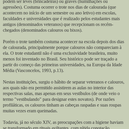
podem ser leves (brincadeiras) ou graves (humilhações ou
agressões). Costuma ocorrer o trote nos dias de calourada (que
acontecem no início de um semestre ou ano letivo) em escolas,
faculdades e universidades que é realizado pelos estudantes mais
antigos (denominados veteranos) que recepcionam os recém-
chegados (denominados calouros ou bixos).
Porém o trote também costuma acontecer na escola depois dos dias
de calourada, principalmente porque calouros não compareciam à
ela. O trote estudantil não é uma exclusividade brasileira, muito
menos foi inventado no Brasil. Seu histórico pode ser traçado a
partir do começo das primeiras universidades, na Europa da Idade
Média (Vasconcelos, 1993, p.13).
Nestas instituições, surgiu o hábito de separar veteranos e calouros,
aos quais não era permitido assistirem as aulas no interior das
respectivas salas, mas apenas em seus vestíbulos (de onde veio o
termo "vestibulando" para designar estes novatos). Por razões
profiláticas, os calouros tinham as cabeças raspadas e suas roupas
muitas vezes eram queimadas.
Todavia, já no século XIV, as preocupações com a higiene haviam
se transformado em rituais aviltantes, com nítida conotação