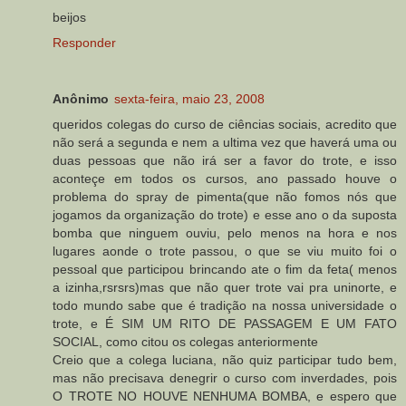
beijos
Responder
Anônimo
sexta-feira, maio 23, 2008
queridos colegas do curso de ciências sociais, acredito que
não será a segunda e nem a ultima vez que haverá uma ou
duas pessoas que não irá ser a favor do trote, e isso
aconteçe em todos os cursos, ano passado houve o
problema do spray de pimenta(que não fomos nós que
jogamos da organização do trote) e esse ano o da suposta
bomba que ninguem ouviu, pelo menos na hora e nos
lugares aonde o trote passou, o que se viu muito foi o
pessoal que participou brincando ate o fim da feta( menos
a izinha,rsrsrs)mas que não quer trote vai pra uninorte, e
todo mundo sabe que é tradição na nossa universidade o
trote, e É SIM UM RITO DE PASSAGEM E UM FATO
SOCIAL, como citou os colegas anteriormente
Creio que a colega luciana, não quiz participar tudo bem,
mas não precisava denegrir o curso com inverdades, pois
O TROTE NO HOUVE NENHUMA BOMBA, e espero que