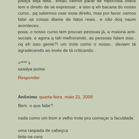
justiça seja feita.. então..vamos parar de hipocrisia..todos
tem o direito de se expressar.. e isso q eh bacana do nosso
curso.. pq sabemos usar esse direito, mas por favor..vamos
falar as coisas diante de fatos reais.. e não doq naum
aconteceu..
poxa..o nosso curso tem poucas pessoas já, a maioria anti-
sociais, e agora q tah melhorando, as pessoas falam isso..
oq eh isso gente?! um trote como o nosso.. deviam tá
agradecendo ao invés de tá criticando..
=****´s
saadya jezine
Responder
Anônimo
quarta-feira, maio 21, 2008
Bem. o que falar?
nada como um bom e velho trote pra começar a faculdade.
uma raspada de cabeçca
tinta na cara