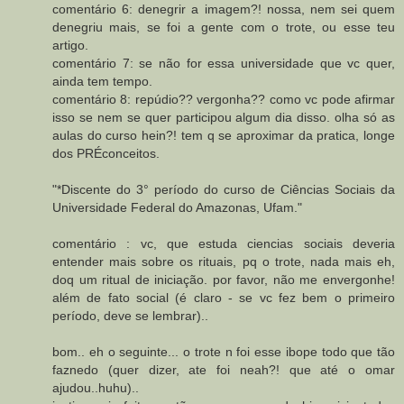
comentário 6: denegrir a imagem?! nossa, nem sei quem
denegriu mais, se foi a gente com o trote, ou esse teu
artigo.
comentário 7: se não for essa universidade que vc quer,
ainda tem tempo.
comentário 8: repúdio?? vergonha?? como vc pode afirmar
isso se nem se quer participou algum dia disso. olha só as
aulas do curso hein?! tem q se aproximar da pratica, longe
dos PRÉconceitos.
"*Discente do 3° período do curso de Ciências Sociais da
Universidade Federal do Amazonas, Ufam."
comentário : vc, que estuda ciencias sociais deveria
entender mais sobre os rituais, pq o trote, nada mais eh,
doq um ritual de iniciação. por favor, não me envergonhe!
além de fato social (é claro - se vc fez bem o primeiro
período, deve se lembrar)..
bom.. eh o seguinte... o trote n foi esse ibope todo que tão
faznedo (quer dizer, ate foi neah?! que até o omar
ajudou..huhu)..