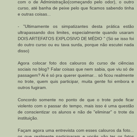
com o de Administração(começando pelo odor), o outro
curso, até banha de peixe pelo que ficamos sabendo tinha
e outras coisas...
- "Ultimamente os simpatizantes desta prática estão
ultrapassando dos limites, especialmente quando usaram
DOIS ARTEFATOS EXPLOSIVO DE MÉDIO " (Só se isso foi
do outro curso ou eu tava surda, porque não escutei nada
disso)
Agora colocar foto dos calouros do curso de ciências
sociais no blog? Falar coisas que nem sabia, que viu só de
passagem? Ai é só pra querer queimar... só ficou realmente
no trote, quem quis participar, muita gente foi embora e
outros fugiram.
Concordo somente no ponto de que o trote pode ficar
violento com o passar do tempo, mais isso é uma questão
de conscientizar os alunos e não de "eliminar" o trote da
instituição.
Façam agora uma entrevista com esses calouros da foto...
os que realmente participaram e vocês vão ter os fatos