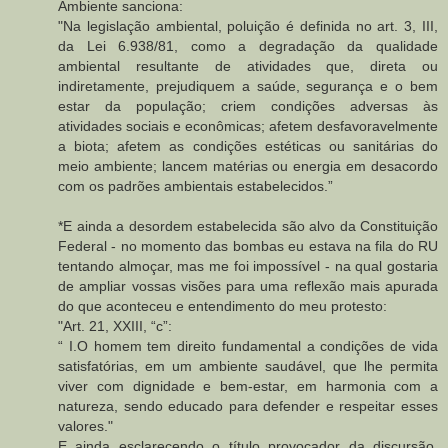
Ambiente sanciona:
"Na legislação ambiental, poluição é definida no art. 3, III,
da Lei 6.938/81, como a degradação da qualidade
ambiental resultante de atividades que, direta ou
indiretamente, prejudiquem a saúde, segurança e o bem
estar da população; criem condições adversas às
atividades sociais e econômicas; afetem desfavoravelmente
a biota; afetem as condições estéticas ou sanitárias do
meio ambiente; lancem matérias ou energia em desacordo
com os padrões ambientais estabelecidos.”
*E ainda a desordem estabelecida são alvo da Constituição
Federal - no momento das bombas eu estava na fila do RU
tentando almoçar, mas me foi impossível - na qual gostaria
de ampliar vossas visões para uma reflexão mais apurada
do que aconteceu e entendimento do meu protesto:
"Art. 21, XXIII, “c”:
“ I.O homem tem direito fundamental a condições de vida
satisfatórias, em um ambiente saudável, que lhe permita
viver com dignidade e bem-estar, em harmonia com a
natureza, sendo educado para defender e respeitar esses
valores."
E ainda esclarecendo o título provocador da discursão,