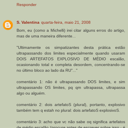
Responder
S. Valentina
quarta-feira, maio 21, 2008
Bom, eu (como a Michelli) irei citar alguns erros do artigo,
mas de uma maneira diferente...
"Ultimamente os simpatizantes desta prática estão
ultrapassando dos limites especialmente quando usaram
DOIS ARTEFATOS EXPLOSIVO DE MÉDIO escalão,
ocasionando total e completa desordem, concentrando-se
no último bloco ao lado da RU"..."
comentário 1: não é ultrapassando DOS limites, e sim
ultrapassando OS limites, pq qm ultrapassa, ultrapassa
algo ou alguém.
comentário 2: dois artefatoS (plural), portanto, explosivo
também tem q estah no plural: dois artefatoS explosivoS.
comentário 3: acho que vc não sabe oq significa artefatos
de médio escalão (procure antes de escrever sobre isso - é