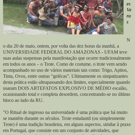
es
Ve
ra
s
N
o dia 20 de maio, ontem, por volta das dez horas da manhã, a
UNIVERSIDADE FEDERAL DO AMAZONAS - UFAM teve
suas aulas suspensas pela manifestação que ocorre tradicionalmente
em todos os anos – o Trote. Como de costume, o trote vem sendo
acompanhado no uso de vários materiais tais como: Trigo, Apitos,
Tinta, Ovos, entre outras “gelécas”. Ultimamente os simpatizantes
desta prática estão ultrapassando dos limites, especialmente quando
usaram DOIS ARTEFATOS EXPLOSIVO DE MÉDIO escalão,
ocasionando total e completa desordem, concentrando-se no último
bloco ao lado da RU.
"O Ritual de ingresso na universidade é uma prática que há muito
se mantém durante os séculos. Trote estudantil (ou simplesmente
Trote) é uma tradição brasileira, em alguns aspectos, similar à praxe
em Portugal, que consiste em um conjunto de atividades, que