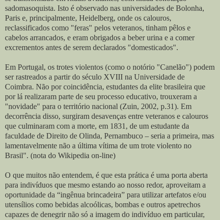
sadomasoquista. Isto é observado nas universidades de Bolonha,
Paris e, principalmente, Heidelberg, onde os calouros,
reclassificados como "feras" pelos veteranos, tinham pêlos e
cabelos arrancados, e eram obrigados a beber urina e a comer
excrementos antes de serem declarados "domesticados".
Em Portugal, os trotes violentos (como o notório "Canelão") podem
ser rastreados a partir do século XVIII na Universidade de
Coimbra. Não por coincidência, estudantes da elite brasileira que
por lá realizaram parte de seu processo educativo, trouxeram a
"novidade" para o território nacional (Zuin, 2002, p.31). Em
decorrência disso, surgiram desavenças entre veteranos e calouros
que culminaram com a morte, em 1831, de um estudante da
faculdade de Direito de Olinda, Pernambuco – seria a primeira, mas
lamentavelmente não a última vítima de um trote violento no
Brasil". (nota do Wikipedia on-line)
O que muitos não entendem, é que esta prática é uma porta aberta
para indivíduos que mesmo estando ao nosso redor, aproveitam a
oportunidade da “ingênua brincadeira” para utilizar artefatos e/ou
utensílios como bebidas alcoólicas, bombas e outros apetrechos
capazes de denegrir não só a imagem do indivíduo em particular,