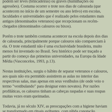
podem ser leves (brincadeiras) ou graves (humilhações ou
agressões). Costuma ocorrer o trote nos dias de calourada (que
acontecem no início de um semestre ou ano letivo) em escolas,
faculdades e universidades que é realizado pelos estudantes mais
antigos (denominados veteranos) que recepcionam os recém-
chegados (denominados calouros ou bixos).
Porém o trote também costuma acontecer na escola depois dos dias
de calourada, principalmente porque calouros não compareciam à
ela. O trote estudantil não é uma exclusividade brasileira, muito
menos foi inventado no Brasil. Seu histórico pode ser traçado a
partir do começo das primeiras universidades, na Europa da Idade
Média (Vasconcelos, 1993, p.13).
Nestas instituições, surgiu o hábito de separar veteranos e calouros,
aos quais não era permitido assistirem as aulas no interior das
respectivas salas, mas apenas em seus vestíbulos (de onde veio o
termo "vestibulando" para designar estes novatos). Por razões
profiláticas, os calouros tinham as cabeças raspadas e suas roupas
muitas vezes eram queimadas.
Todavia, já no século XIV, as preocupações com a higiene haviam
se transformado em rituais aviltantes, com nítida conotação