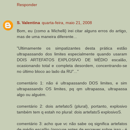
Responder
S. Valentina
quarta-feira, maio 21, 2008
Bom, eu (como a Michelli) irei citar alguns erros do artigo,
mas de uma maneira diferente...
"Ultimamente os simpatizantes desta prática estão
ultrapassando dos limites especialmente quando usaram
DOIS ARTEFATOS EXPLOSIVO DE MÉDIO escalão,
ocasionando total e completa desordem, concentrando-se
no último bloco ao lado da RU"..."
comentário 1: não é ultrapassando DOS limites, e sim
ultrapassando OS limites, pq qm ultrapassa, ultrapassa
algo ou alguém.
comentário 2: dois artefatoS (plural), portanto, explosivo
também tem q estah no plural: dois artefatoS explosivoS.
comentário 3: acho que vc não sabe oq significa artefatos
de médio escalão (procure antes de escrever sobre isso - é