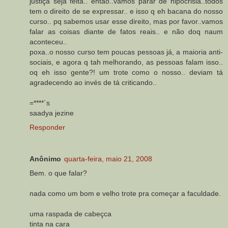
justiça seja feita.. então..vamos parar de hipocrisia..todos
tem o direito de se expressar.. e isso q eh bacana do nosso
curso.. pq sabemos usar esse direito, mas por favor..vamos
falar as coisas diante de fatos reais.. e não doq naum
aconteceu..
poxa..o nosso curso tem poucas pessoas já, a maioria anti-
sociais, e agora q tah melhorando, as pessoas falam isso..
oq eh isso gente?! um trote como o nosso.. deviam tá
agradecendo ao invés de tá criticando..
=****´s
saadya jezine
Responder
Anônimo
quarta-feira, maio 21, 2008
Bem. o que falar?
nada como um bom e velho trote pra começar a faculdade.
uma raspada de cabeçca
tinta na cara