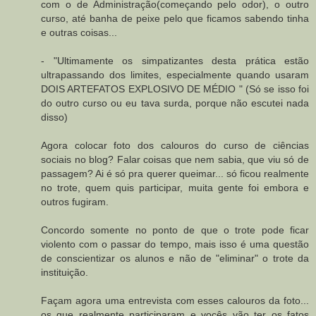
com o de Administração(começando pelo odor), o outro
curso, até banha de peixe pelo que ficamos sabendo tinha
e outras coisas...
- "Ultimamente os simpatizantes desta prática estão
ultrapassando dos limites, especialmente quando usaram
DOIS ARTEFATOS EXPLOSIVO DE MÉDIO " (Só se isso foi
do outro curso ou eu tava surda, porque não escutei nada
disso)
Agora colocar foto dos calouros do curso de ciências
sociais no blog? Falar coisas que nem sabia, que viu só de
passagem? Ai é só pra querer queimar... só ficou realmente
no trote, quem quis participar, muita gente foi embora e
outros fugiram.
Concordo somente no ponto de que o trote pode ficar
violento com o passar do tempo, mais isso é uma questão
de conscientizar os alunos e não de "eliminar" o trote da
instituição.
Façam agora uma entrevista com esses calouros da foto...
os que realmente participaram e vocês vão ter os fatos