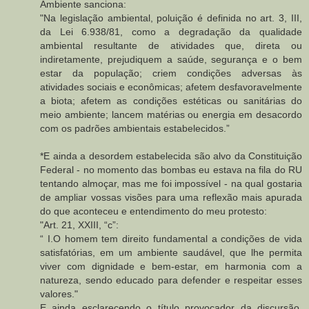
Ambiente sanciona:
"Na legislação ambiental, poluição é definida no art. 3, III,
da Lei 6.938/81, como a degradação da qualidade
ambiental resultante de atividades que, direta ou
indiretamente, prejudiquem a saúde, segurança e o bem
estar da população; criem condições adversas às
atividades sociais e econômicas; afetem desfavoravelmente
a biota; afetem as condições estéticas ou sanitárias do
meio ambiente; lancem matérias ou energia em desacordo
com os padrões ambientais estabelecidos.”
*E ainda a desordem estabelecida são alvo da Constituição
Federal - no momento das bombas eu estava na fila do RU
tentando almoçar, mas me foi impossível - na qual gostaria
de ampliar vossas visões para uma reflexão mais apurada
do que aconteceu e entendimento do meu protesto:
"Art. 21, XXIII, “c”:
“ I.O homem tem direito fundamental a condições de vida
satisfatórias, em um ambiente saudável, que lhe permita
viver com dignidade e bem-estar, em harmonia com a
natureza, sendo educado para defender e respeitar esses
valores."
E ainda esclarecendo o título provocador da discursão,