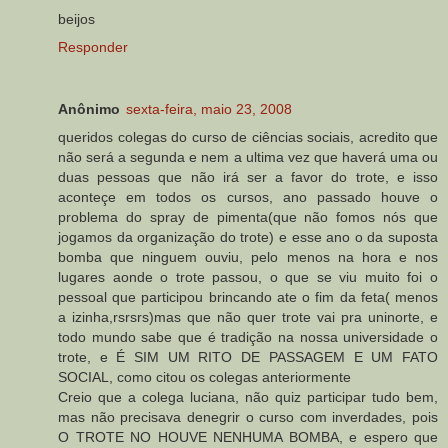
beijos
Responder
Anônimo
sexta-feira, maio 23, 2008
queridos colegas do curso de ciências sociais, acredito que
não será a segunda e nem a ultima vez que haverá uma ou
duas pessoas que não irá ser a favor do trote, e isso
aconteçe em todos os cursos, ano passado houve o
problema do spray de pimenta(que não fomos nós que
jogamos da organização do trote) e esse ano o da suposta
bomba que ninguem ouviu, pelo menos na hora e nos
lugares aonde o trote passou, o que se viu muito foi o
pessoal que participou brincando ate o fim da feta( menos
a izinha,rsrsrs)mas que não quer trote vai pra uninorte, e
todo mundo sabe que é tradição na nossa universidade o
trote, e É SIM UM RITO DE PASSAGEM E UM FATO
SOCIAL, como citou os colegas anteriormente
Creio que a colega luciana, não quiz participar tudo bem,
mas não precisava denegrir o curso com inverdades, pois
O TROTE NO HOUVE NENHUMA BOMBA, e espero que