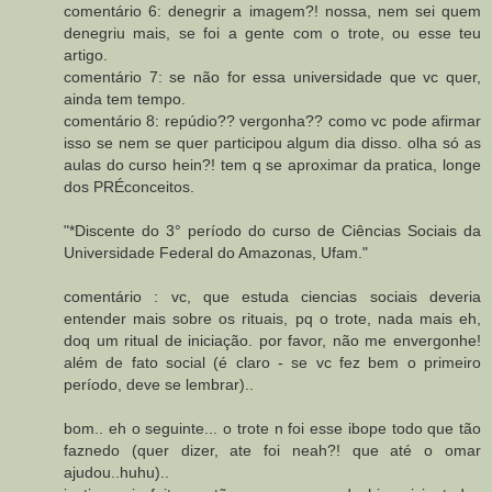
comentário 6: denegrir a imagem?! nossa, nem sei quem
denegriu mais, se foi a gente com o trote, ou esse teu
artigo.
comentário 7: se não for essa universidade que vc quer,
ainda tem tempo.
comentário 8: repúdio?? vergonha?? como vc pode afirmar
isso se nem se quer participou algum dia disso. olha só as
aulas do curso hein?! tem q se aproximar da pratica, longe
dos PRÉconceitos.
"*Discente do 3° período do curso de Ciências Sociais da
Universidade Federal do Amazonas, Ufam."
comentário : vc, que estuda ciencias sociais deveria
entender mais sobre os rituais, pq o trote, nada mais eh,
doq um ritual de iniciação. por favor, não me envergonhe!
além de fato social (é claro - se vc fez bem o primeiro
período, deve se lembrar)..
bom.. eh o seguinte... o trote n foi esse ibope todo que tão
faznedo (quer dizer, ate foi neah?! que até o omar
ajudou..huhu)..