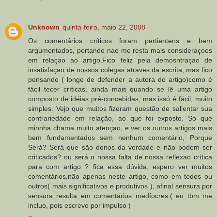
Unknown
quinta-feira, maio 22, 2008
Os comentários críticos foram pertientens e bem
argumentados, portando nao me resta mais consideraçoes
em relaçao ao artigo.Fico feliz pela demosntraçao de
insatisfaçao de nossos colegas atraves da escrita, mas fico
pensando ( longe de defender a autora do artigo)como é
fácil tecer críticas, ainda mais quando se lê uma artigo
composto de idéias pré-concebidas, mas issó é fácil, muito
simples. Vejo que muitos fizeram questão de salientar sua
contrariedade em relação, ao que foi exposto. Só que
minnha chama muito atençao, e ver os outros artigos mais
bem fundamentados sem nenhum comentário, Porque
Será? Será que são donos da verdade e não podem ser
criticados? ou será o nossa falta de nossa reflexao crítica
para com artigo ? fica essa dúvida, espero ver muitos
comentários,não apenas neste artigo, como em todos ou
outros( mais significativos e produtivos ), afinal sensura por
sensura resulta em comentários medíocres.( eu tbm me
incluo, pois escrevo por impulso )