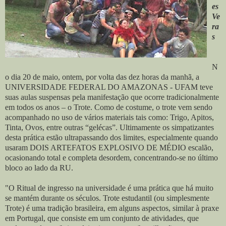
es
Ve
ra
s
N
o dia 20 de maio, ontem, por volta das dez horas da manhã, a
UNIVERSIDADE FEDERAL DO AMAZONAS - UFAM teve
suas aulas suspensas pela manifestação que ocorre tradicionalmente
em todos os anos – o Trote. Como de costume, o trote vem sendo
acompanhado no uso de vários materiais tais como: Trigo, Apitos,
Tinta, Ovos, entre outras “gelécas”. Ultimamente os simpatizantes
desta prática estão ultrapassando dos limites, especialmente quando
usaram DOIS ARTEFATOS EXPLOSIVO DE MÉDIO escalão,
ocasionando total e completa desordem, concentrando-se no último
bloco ao lado da RU.
"O Ritual de ingresso na universidade é uma prática que há muito
se mantém durante os séculos. Trote estudantil (ou simplesmente
Trote) é uma tradição brasileira, em alguns aspectos, similar à praxe
em Portugal, que consiste em um conjunto de atividades, que