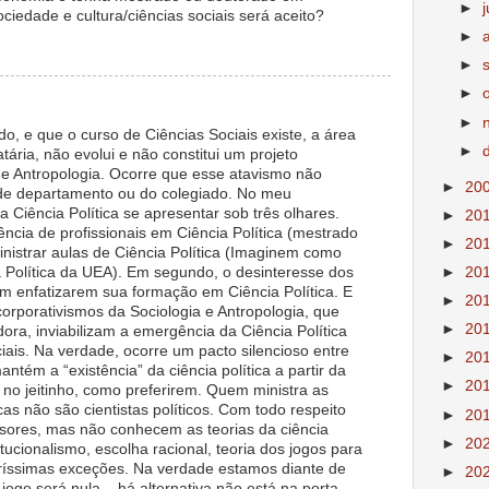
►
j
sociedade e cultura/ciências sociais será aceito?
►
►
►
►
 e que o curso de Ciências Sociais existe, a área
►
atária, não evolui e não constitui um projeto
 e Antropologia. Ocorre que esse atavismo não
►
20
 de departamento ou do colegiado. No meu
 Ciência Política se apresentar sob três olhares.
►
20
tência de profissionais em Ciência Política (mestrado
►
20
nistrar aulas de Ciência Política (Imaginem como
a Política da UEA). Em segundo, o desinteresse dos
►
20
em enfatizarem sua formação em Ciência Política. E
►
20
corporativismos da Sociologia e Antropologia, que
►
20
ra, inviabilizam a emergência da Ciência Política
ciais. Na verdade, ocorre um pacto silencioso entre
►
20
ntém a “existência” da ciência política a partir da
►
20
 no jeitinho, como preferirem. Quem ministra as
icas não são cientistas políticos. Com todo respeito
►
20
sores, mas não conhecem as teorias da ciência
►
20
itucionalismo, escolha racional, teoria dos jogos para
aríssimas exceções. Na verdade estamos diante de
►
20
ogo será nula – há alternativa não está na porta.