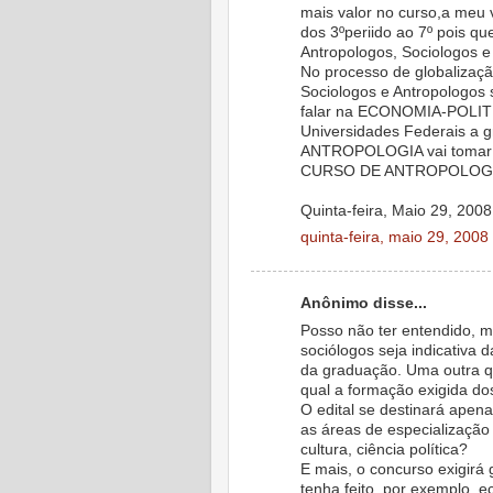
mais valor no curso,a meu 
dos 3ºperiido ao 7º pois q
Antropologos, Sociologos 
No processo de globaliza
Sociologos e Antropologos
falar na ECONOMIA-POLITIC
Universidades Federais a g
ANTROPOLOGIA vai tomar c
CURSO DE ANTROPOLOGI
Quinta-feira, Maio 29, 2008
quinta-feira, maio 29, 2008
Anônimo disse...
Posso não ter entendido, m
sociólogos seja indicativa d
da graduação. Uma outra qu
qual a formação exigida do
O edital se destinará apen
as áreas de especialização 
cultura, ciência política?
E mais, o concurso exigirá
tenha feito, por exemplo,