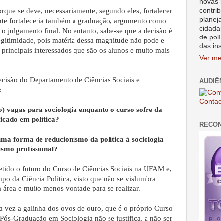
novas 
contrib
orque se deve, necessariamente, segundo eles, fortalecer
planej
nte fortaleceria também a graduação, argumento como
cidada
 o julgamento final. No entanto, sabe-se que a decisão é
de polí
legitimidade, pois matéria dessa magnitude não pode e
das in
 principais interessados que são os alunos e muito mais
Ver me
ecisão do Departamento de Ciências Sociais e
AUDIÊ
:
Contad
co) vagas para sociologia enquanto o curso sofre da
ficado em política?
RECO
ma forma de reducionismo da política à sociologia
ismo profissional?
tido o futuro do Curso de Ciências Sociais na UFAM e,
po da Ciência Política, visto que não se vislumbra
área e muito menos vontade para se realizar.
a vez a galinha dos ovos de ouro, que é o próprio Curso
 Pós-Graduação em Sociologia não se justifica, a não ser