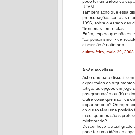
pode ter uma idéia do espaç
UFAM.
Também acho que essa disc
preocupações como as mani
1996, sobre o estado das c
"fronteiras" entre elas.
Enfim, espero que não este
"corporativismo" - de sociólo
discussão é natimorta.
quinta-feira, maio 29, 2008
Anônimo disse...
Acho que para discutir com 
expor todos os argumentos
artigo, as opções em jogo s
pós-graduação ou (b) estimu
Outra coisa que não fica c
departamento? Os represent
do curso têm uma posição 
mais: quantos são s profess
ministrando?
Desconheço a atual grade c
pode ter uma idéia do espaç