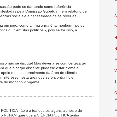
M
ussão pode se dar tendo como referência
festadas pela Comissão Gubelkian, em relatório de
A
iências sociais e a necessidade de se rever as
ja em jogo, como afirma a matéria, nenhum tipo de
"
gos ou cientistas políticos -, pois se for isso, a
H
N
M
isso não se discute! Mas deveria se com certeza ter
a que o corpo discente pudesse estar ciente e
V
 apoio e o desmerecimento da área de ciência
em interesse nesta área que se encontra hoje
1
te do monopólio vigente.
O
M
POLITICA não é a toa que os alguns alunos e do
M
 e o NCPAM quer que a CIÊNCIA POLITICA tenha