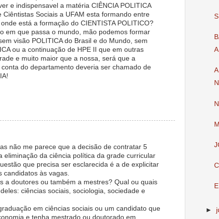
ver e indispensavel a matéria CIÊNCIA POLITICA
ue Ciêntistas Sociais a UFAM esta formando entre
S
e onde está a formação do CIENTISTA POLITICO?
ção em que passa o mundo, mão podemos formar
B
 sem visão POLITICA do Brasil e do Mundo, sem
A ou a continuação de HPE II que em outras
A
rade e muito maior que a nossa, será que a
onta do departamento deveria ser chamado de
A
A!
N
N
M
J
as não me parece que a decisão de contratar 5
a eliminação da ciência política da grade curricular
estão que precisa ser esclarecida é a de explicitar
C
s candidatos às vagas.
as a doutores ou também a mestres? Qual ou quais
E
deles: ciências sociais, sociologia, sociedade e
 graduação em ciências sociais ou um candidato que
►
 economia e tenha mestrado ou doutorado em