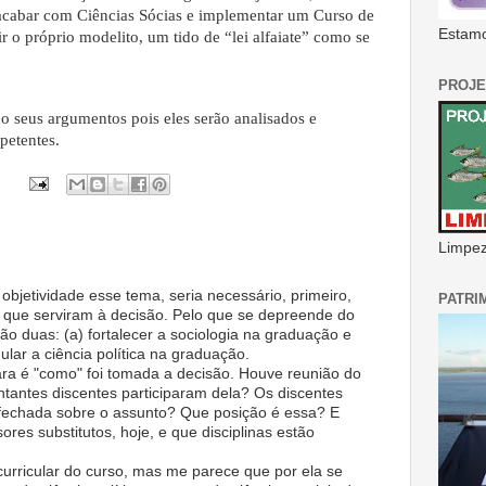
acabar com Ciências Sócias e implementar um Curso de
Estamo
r o próprio modelito, um tido de “lei alfaiate” como se
PROJE
do seus argumentos pois eles serão analisados e
etentes.
Limpeza
objetividade esse tema, seria necessário, primeiro,
PATRI
 que serviram à decisão. Pelo que se depreende do
ão duas: (a) fortalecer a sociologia na graduação e
lar a ciência política na graduação.
lara é "como" foi tomada a decisão. Houve reunião do
antes discentes participaram dela? Os discentes
fechada sobre o assunto? Que posição é essa? E
ores substitutos, hoje, e que disciplinas estão
urricular do curso, mas me parece que por ela se