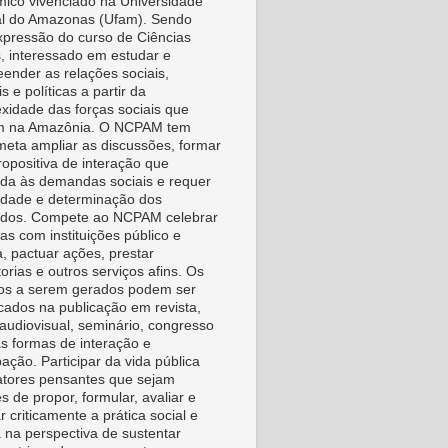
ico vivenciado na Universidade
l do Amazonas (Ufam). Sendo
pressão do curso de Ciências
s, interessado em estudar e
ender as relações sociais,
is e políticas a partir da
xidade das forças sociais que
m na Amazônia. O NCPAM tem
eta ampliar as discussões, formar
ropositiva de interação que
da às demandas sociais e requer
vidade e determinação dos
idos. Compete ao NCPAM celebrar
as com instituições público e
a, pactuar ações, prestar
orias e outros serviços afins. Os
os a serem gerados podem ser
icados na publicação em revista,
, audiovisual, seminário, congresso
as formas de interação e
pação. Participar da vida pública
tores pensantes que sejam
s de propor, formular, avaliar e
r criticamente a prática social e
a na perspectiva de sustentar