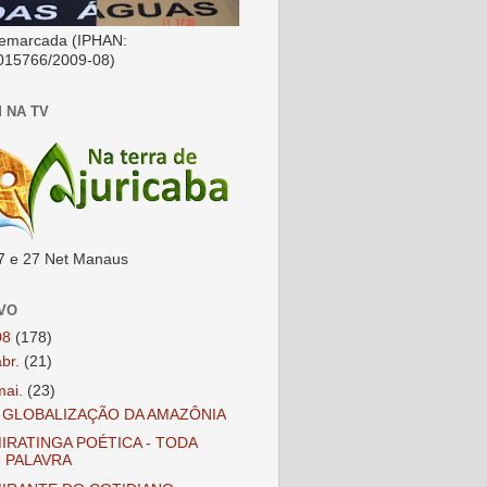
emarcada (IPHAN:
015766/2009-08)
 NA TV
7 e 27 Net Manaus
VO
08
(178)
abr.
(21)
mai.
(23)
 GLOBALIZAÇÃO DA AMAZÔNIA
IRATINGA POÉTICA - TODA
PALAVRA