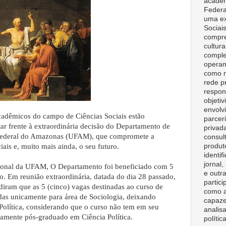
acadêm
Federa
uma ex
Sociai
compre
cultura
comple
opera
como m
rede p
respon
objeti
envolv
acadêmicos do campo de Ciências Sociais estão
parceri
tar frente à extraordinária decisão do Departamento de
privad
 Federal do Amazonas (UFAM), que compromete a
consult
produt
ais e, muito mais ainda, o seu futuro.
identif
jornal
cional da UFAM, O Departamento foi beneficiado com 5
e outr
o. Em reunião extraordinária, datada do dia 28 passado,
partici
idiram que as 5 (cinco) vagas destinadas ao curso de
como a
das unicamente para área de Sociologia, deixando
capaze
Política, considerando que o curso não tem em seu
analisa
amente pós-graduado em Ciência Política.
polític