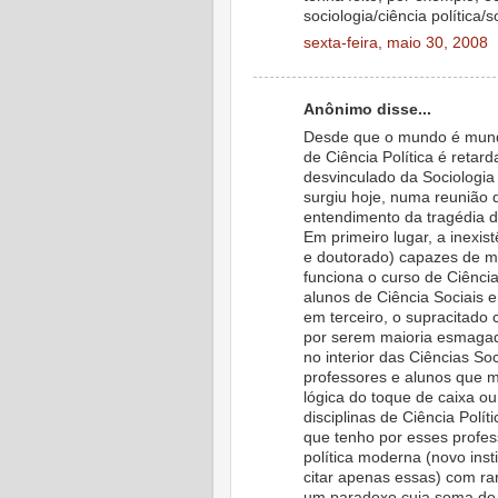
sociologia/ciência política/
sexta-feira, maio 30, 2008
Anônimo disse...
Desde que o mundo é mundo,
de Ciência Política é retard
desvinculado da Sociologia
surgiu hoje, numa reunião
entendimento da tragédia da
Em primeiro lugar, a inexis
e doutorado) capazes de mi
funciona o curso de Ciênci
alunos de Ciência Sociais 
em terceiro, o supracitado 
por serem maioria esmagado
no interior das Ciências So
professores e alunos que ma
lógica do toque de caixa ou
disciplinas de Ciência Polít
que tenho por esses profes
política moderna (novo inst
citar apenas essas) com r
um paradoxo cuja soma do j