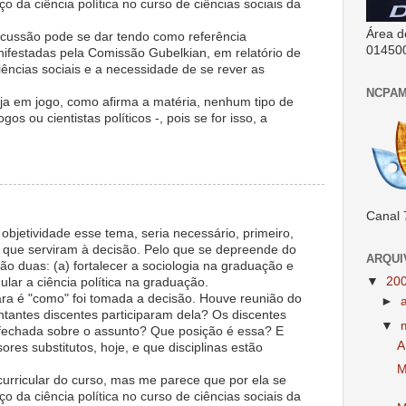
o da ciência política no curso de ciências sociais da
Área d
ussão pode se dar tendo como referência
01450
festadas pela Comissão Gubelkian, em relatório de
iências sociais e a necessidade de se rever as
NCPAM
ja em jogo, como afirma a matéria, nenhum tipo de
gos ou cientistas políticos -, pois se for isso, a
Canal 
objetividade esse tema, seria necessário, primeiro,
 que serviram à decisão. Pelo que se depreende do
ARQUI
ão duas: (a) fortalecer a sociologia na graduação e
▼
20
lar a ciência política na graduação.
lara é "como" foi tomada a decisão. Houve reunião do
►
antes discentes participaram dela? Os discentes
▼
fechada sobre o assunto? Que posição é essa? E
A
ores substitutos, hoje, e que disciplinas estão
M
urricular do curso, mas me parece que por ela se
o da ciência política no curso de ciências sociais da