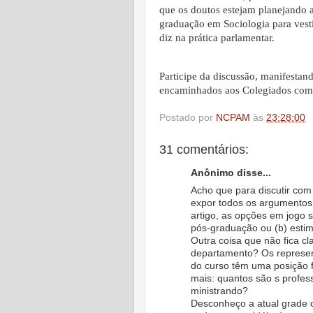
que os doutos estejam planejando 
graduação em Sociologia para vesti
diz na prática parlamentar.
Participe da discussão, manifestan
encaminhados aos Colegiados comp
Postado por
NCPAM
às
23:28:00
31 comentários:
Anônimo disse...
Acho que para discutir com 
expor todos os argumentos
artigo, as opções em jogo s
pós-graduação ou (b) estimu
Outra coisa que não fica c
departamento? Os represent
do curso têm uma posição 
mais: quantos são s profess
ministrando?
Desconheço a atual grade c