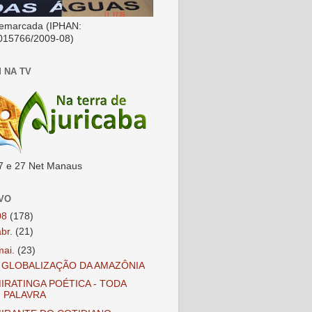
emarcada (IPHAN:
015766/2009-08)
 NA TV
7 e 27 Net Manaus
VO
08
(178)
abr.
(21)
mai.
(23)
 GLOBALIZAÇÃO DA AMAZÔNIA
IRATINGA POÉTICA - TODA
PALAVRA