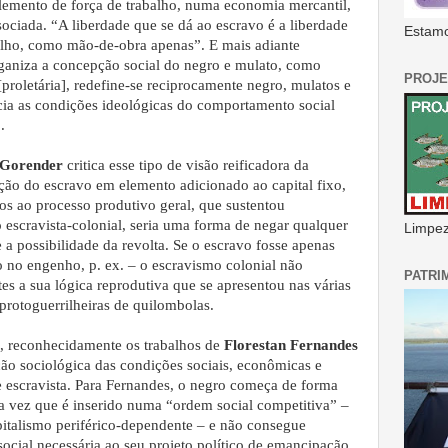
elemento de força de trabalho, numa economia mercantil,
ssociada. “A liberdade que se dá ao escravo é a liberdade
Estamo
alho, como mão-de-obra apenas”. E mais adiante
ganiza a concepção social do negro e mulato, como
PROJE
proletária], redefine-se reciprocamente negro, mulatos e
ia as condições ideológicas do comportamento social
.
 Gorender
critica esse tipo de visão reificadora da
ção do escravo em elemento adicionado ao capital fixo,
s ao processo produtivo geral, que sustentou
escravista-colonial, seria uma forma de negar qualquer
Limpeza
e a possibilidade da revolta. Se o escravo fosse apenas
xo no engenho, p. ex. – o escravismo colonial não
PATRI
tes a sua lógica reprodutiva que se apresentou nas várias
 protoguerrilheiras de quilombolas.
, reconhecidamente os trabalhos de
Florestan Fernandes
ção sociológica das condições sociais, econômicas e
e escravista. Para Fernandes, o negro começa de forma
a vez que é inserido numa “ordem social competitiva” –
pitalismo periférico-dependente – e não consegue
ocial necessária ao seu projeto político de emancipação