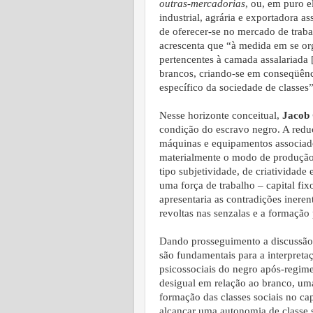
outras-mercadorias
, ou, em puro 
industrial, agrária e exportadora a
de oferecer-se no mercado de trab
acrescenta que “à medida em se or
pertencentes à camada assalariada [
brancos, criando-se em conseqüênc
específico da sociedade de classes”
Nesse horizonte conceitual,
Jacob
condição do escravo negro. A redu
máquinas e equipamentos associado
materialmente o modo de produção 
tipo subjetividade, de criatividade 
uma força de trabalho – capital fi
apresentaria as contradições ineren
revoltas nas senzalas e a formação
Dando prosseguimento a discussão
são fundamentais para a interpreta
psicossociais do negro após-regim
desigual em relação ao branco, um
formação das classes sociais no ca
alcançar uma autonomia de classe s