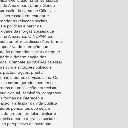
ico vivenciado na Universidade
l do Amazonas (Ufam). Sendo
pressão do curso de Ciências
s, interessado em estudar e
ender as relações sociais,
is e políticas a partir da
xidade das forças sociais que
m na Amazônia. O NCPAM tem
eta ampliar as discussões, formar
ropositiva de interação que
da às demandas sociais e requer
vidade e determinação dos
idos. Compete ao NCPAM celebrar
as com instituições público e
a, pactuar ações, prestar
orias e outros serviços afins. Os
os a serem gerados podem ser
icados na publicação em revista,
, audiovisual, seminário, congresso
as formas de interação e
pação. Participar da vida pública
tores pensantes que sejam
s de propor, formular, avaliar e
r criticamente a prática social e
a na perspectiva de sustentar