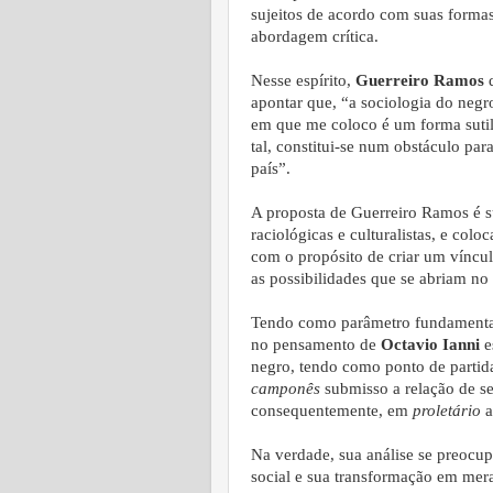
sujeitos de acordo com suas formas 
abordagem crítica.
Nesse espírito,
Guerreiro Ramos
d
apontar que, “a sociologia do negro
em que me coloco é um forma sutil 
tal, constitui-se num obstáculo pa
país”.
A proposta de Guerreiro Ramos é s
raciológicas e culturalistas, e colo
com o propósito de criar um vínculo
as possibilidades que se abriam no
Tendo como parâmetro fundamental 
no pensamento de
Octavio Ianni
e
negro, tendo como ponto de partid
camponês
submisso a relação de s
consequentemente, em
proletário
a
Na verdade, sua análise se preocu
social e sua transformação em mera 