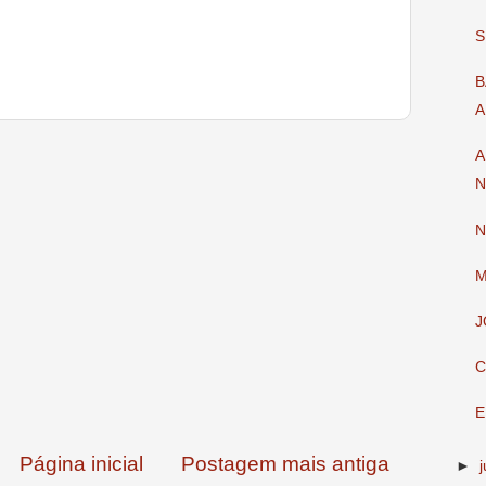
S
B
A
A
N
N
M
J
C
E
Página inicial
Postagem mais antiga
►