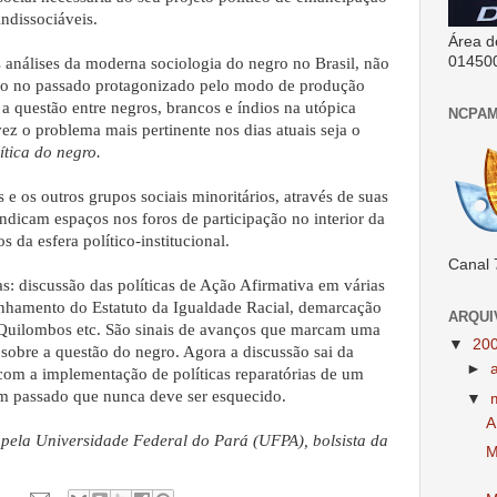
indissociáveis.
Área d
01450
 análises da moderna sociologia do negro no Brasil, não
uco no passado protagonizado pelo modo de produção
 a questão entre negros, brancos e índios na utópica
NCPAM
ez o problema mais pertinente nos dias atuais seja o
ítica do negro.
 e os outros grupos sociais minoritários, através de suas
indicam espaços nos foros de participação no interior da
 da esfera político-institucional.
Canal 
as: discussão das políticas de Ação Afirmativa em várias
nhamento do Estatuto da Igualdade Racial, demarcação
ARQUI
e Quilombos etc. São sinais de avanços que marcam uma
▼
20
 sobre a questão do negro. Agora a discussão sai da
►
l com a implementação de políticas reparatórias de um
m passado que nunca deve ser esquecido.
▼
A
 pela Universidade Federal do Pará (UFPA), bolsista da
M