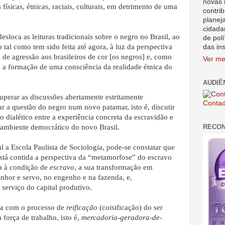
novas 
físicas, étnicas, raciais, culturais, em detrimento de uma
contrib
planej
cidada
esloca as leituras tradicionais sobre o negro no Brasil, ao
de polí
 tal como tem sido feita até agora, à luz da perspectiva
das in
de agressão aos brasileiros de cor [os negros] e, como
Ver me
ra a formação de uma consciência da realidade étnica do
AUDIÊ
uperar as discussões abertamente estritamente
Contad
car a questão do negro num novo patamar, isto é, discutir
 dialético entre a experiência concreta da escravidão e
RECO
 ambiente democrático do novo Brasil.
a Escola Paulista de Sociologia, pode-se constatar que
stá contida a perspectiva da “metamorfose” do escravo
a à condição de
escravo
, a sua transformação em
enhor e servo, no engenho e na fazenda, e,
 serviço do capital produtivo.
pa com o processo de
reificação
(coisificação) do ser
força de trabalho, isto é,
mercadoria-geradora-de-