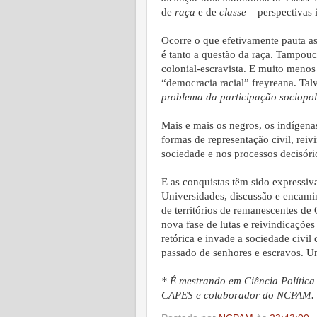
de
raça
e de
classe
– perspectivas 
Ocorre o que efetivamente pauta as
é tanto a questão da raça. Tampo
colonial-escravista. E muito menos
“democracia racial” freyreana. Talv
problema da participação sociopol
Mais e mais os negros, os indígenas
formas de representação civil, reiv
sociedade e nos processos decisórios
E as conquistas têm sido expressiv
Universidades, discussão e encami
de territórios de remanescentes d
nova fase de lutas e reivindicações
retórica e invade a sociedade civi
passado de senhores e escravos. U
* É mestrando em Ciência Política
CAPES e colaborador do NCPAM.