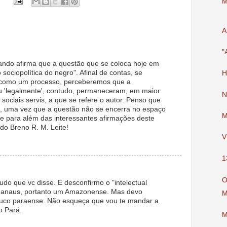
M
A
"
ndo afirma que a questão que se coloca hoje em
 sociopolítica do negro". Afinal de contas, se
H
 como um processo, perceberemos que a
 'legalmente', contudo, permaneceram, em maior
N
sociais servis, a que se refere o autor. Penso que
l, uma vez que a questão não se encerra no espaço
M
e para além das interessantes afirmações deste
do Breno R. M. Leite!
V
1
O
do que vc disse. E desconfirmo o "intelectual
 Manaus, portanto um Amazonense. Mas devo
M
uco paraense. Não esqueça que vou te mandar a
o Pará.
M