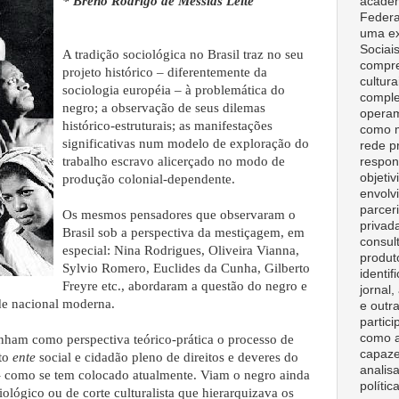
* Breno Rodrigo de Messias Leite
acadêm
Federa
uma ex
Sociai
A tradição sociológica no Brasil traz no seu
compre
projeto histórico – diferentemente da
cultura
sociologia européia – à problemática do
comple
negro; a observação de seus dilemas
opera
histórico-estruturais; as manifestações
como m
significativas num modelo de exploração do
rede p
trabalho escravo alicerçado no modo de
respon
objeti
produção colonial-dependente.
envolv
parceri
Os mesmos pensadores que observaram o
privad
Brasil sob a perspectiva da mestiçagem, em
consult
especial: Nina Rodrigues, Oliveira Vianna,
produt
Sylvio Romero, Euclides da Cunha, Gilberto
identif
Freyre etc., abordaram a questão do negro e
jornal
de nacional moderna.
e outr
partici
como a
nham como perspectiva teórico-prática o processo de
capaze
nto
ente
social e cidadão pleno de direitos e deveres do
analisa
– como se tem colocado atualmente. Viam o negro ainda
polític
ológico ou de corte culturalista que hierarquizava os