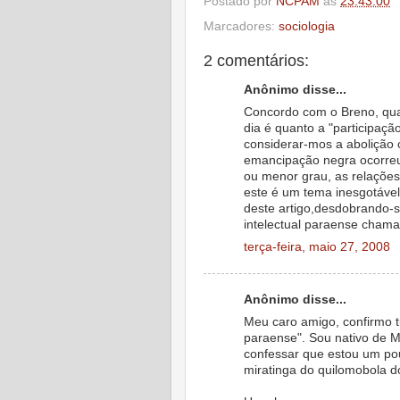
Postado por
NCPAM
às
23:43:00
Marcadores:
sociologia
2 comentários:
Anônimo disse...
Concordo com o Breno, qua
dia é quanto a "participação
considerar-mos a abolição
emancipação negra ocorreu
ou menor grau, as relações 
este é um tema inesgotáve
deste artigo,desdobrando-s
intelectual paraense chama
terça-feira, maio 27, 2008
Anônimo disse...
Meu caro amigo, confirmo tu
paraense". Sou nativo de
confessar que estou um po
miratinga do quilomobola d