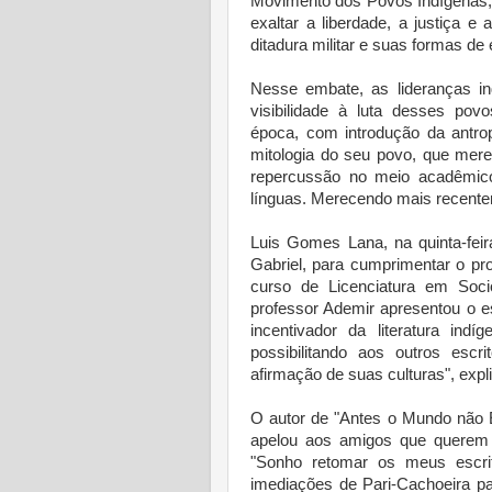
Movimento dos Povos Indígenas, 
exaltar a liberdade, a justiça 
ditadura militar e suas formas de
Nesse embate, as lideranças in
visibilidade à luta desses po
época, com introdução da antrop
mitologia do seu povo, que mere
repercussão no meio acadêmico 
línguas. Merecendo mais recentem
Luis Gomes Lana, na quinta-feir
Gabriel, para cumprimentar o pr
curso de Licenciatura em Soci
professor Ademir apresentou o es
incentivador da literatura indí
possibilitando aos outros esc
afirmação de suas culturas", expl
O autor de "Antes o Mundo não Ex
apelou aos amigos que querem a
"Sonho retomar os meus escri
imediações de Pari-Cachoeira pa