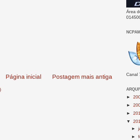
Área d
01450
NCPAM
Canal 
Página inicial
Postagem mais antiga
ARQUI
)
►
20
►
20
►
20
▼
20
►
►