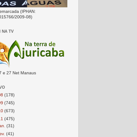
emarcada (IPHAN:
015766/2009-08)
 NA TV
7 e 27 Net Manaus
VO
08
(178)
09
(745)
10
(673)
11
(475)
jan.
(31)
fev.
(41)