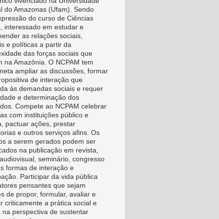
ico vivenciado na Universidade
l do Amazonas (Ufam). Sendo
pressão do curso de Ciências
s, interessado em estudar e
ender as relações sociais,
is e políticas a partir da
xidade das forças sociais que
m na Amazônia. O NCPAM tem
eta ampliar as discussões, formar
ropositiva de interação que
da às demandas sociais e requer
vidade e determinação dos
idos. Compete ao NCPAM celebrar
as com instituições público e
a, pactuar ações, prestar
orias e outros serviços afins. Os
os a serem gerados podem ser
icados na publicação em revista,
, audiovisual, seminário, congresso
as formas de interação e
pação. Participar da vida pública
tores pensantes que sejam
s de propor, formular, avaliar e
r criticamente a prática social e
a na perspectiva de sustentar