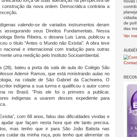
unificando força de suas lideranças na perspectiva de
novas 
e a construção da nova ordem Democrática contrária a
contrib
planej
 exceção.
cidada
de polí
dígenas valendo-se de variados instrumentos deram
das in
vos assegurando seus Direitos Fundamentais. Nessa
Ver me
óloga Berta Ribeira, o desana Luis Lana, publicou a
ceu o título “Antes o Mundo não Existia”. A obra teve
nacional e internacional com tradução para outras
AUDIÊ
ente uma reedição pelo Instituto Socioambiental.
Contad
a (28), bateu a porta da sala de aula do Colégio São
ofessor Ademir Ramos, que está ministrando aulas no
RECO
ologia, na cidade de São Gabriel da Cachoeira. O
critor indígena a sua turma e qualificou o autor como
gena no Brasil. "Pois ele foi o primeiro a publicar,
ritores indígenas a usarem desses expediente para
ica.
istia", com 68 anos, falou das dificuldades vividas e
judar que façam nesta hora que ele tanto precisa.
tos, mas tenho que ir para São João Batista nas
ra cuidar da minha roça, pois tenho que alimentar os