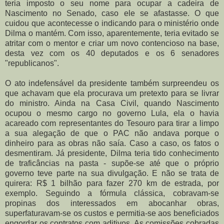
teria imposto o seu nome para ocupar a cadeira de
Nascimento no Senado, caso ele se afastasse. O que
cuidou que acontecesse o indicando para o ministério onde
Dilma o mantém. Com isso, aparentemente, teria evitado se
atritar com o mentor e criar um novo contencioso na base,
desta vez com os 40 deputados e os 6 senadores
"republicanos".
O ato indefensável da presidente também surpreendeu os
que achavam que ela procurava um pretexto para se livrar
do ministro. Ainda na Casa Civil, quando Nascimento
ocupou o mesmo cargo no governo Lula, ela o havia
acareado com representantes do Tesouro para tirar a limpo
a sua alegação de que o PAC não andava porque o
dinheiro para as obras não saía. Caso a caso, os fatos o
desmentiram. Já presidente, Dilma teria tido conhecimento
de traficâncias na pasta - supõe-se até que o próprio
governo teve parte na sua divulgação. E não se trata de
quirera: R$ 1 bilhão para fazer 270 km de estrada, por
exemplo. Seguindo a fórmula clássica, cobravam-se
propinas dos interessados em abocanhar obras,
superfaturavam-se os custos e permitia-se aos beneficiados
engordar os contratos com aditivos. As comissões cobradas