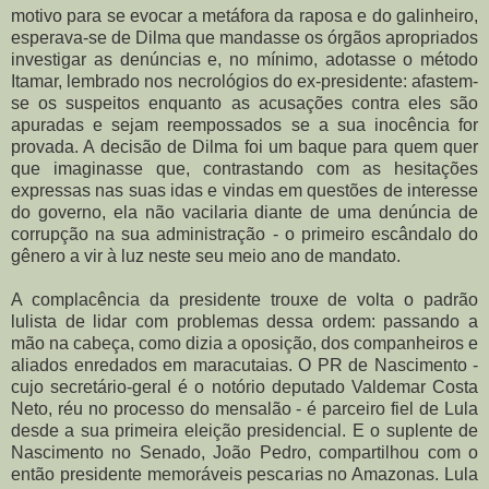
motivo para se evocar a metáfora da raposa e do galinheiro,
esperava-se de Dilma que mandasse os órgãos apropriados
investigar as denúncias e, no mínimo, adotasse o método
Itamar, lembrado nos necrológios do ex-presidente: afastem-
se os suspeitos enquanto as acusações contra eles são
apuradas e sejam reempossados se a sua inocência for
provada. A decisão de Dilma foi um baque para quem quer
que imaginasse que, contrastando com as hesitações
expressas nas suas idas e vindas em questões de interesse
do governo, ela não vacilaria diante de uma denúncia de
corrupção na sua administração - o primeiro escândalo do
gênero a vir à luz neste seu meio ano de mandato.
A complacência da presidente trouxe de volta o padrão
lulista de lidar com problemas dessa ordem: passando a
mão na cabeça, como dizia a oposição, dos companheiros e
aliados enredados em maracutaias. O PR de Nascimento -
cujo secretário-geral é o notório deputado Valdemar Costa
Neto, réu no processo do mensalão - é parceiro fiel de Lula
desde a sua primeira eleição presidencial. E o suplente de
Nascimento no Senado, João Pedro, compartilhou com o
então presidente memoráveis pescarias no Amazonas. Lula