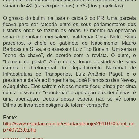
variam de 4% (das empreiteiras) a 5% (dos projetistas).
O grosso do butim iria para o caixa 2 do PR. Uma parcela
ficava para ser rateada entre os seus parlamentares dos
Estados onde se faziam as obras. O mentor da operação
seria o deputado mensaleiro Valdemar Cosa Neto. Seus
parceiros, o chefe do gabinete de Nascimento, Mauro
Barbosa da Silva, e o assessor Luiz Tito Bonvini. Um seria o
"dono da chave", de acordo com a revista. O outro, o
"homem da pasta". Além deles, foram afastados de seus
cargos o diretor-geral do Departamento Nacional de
Infraestrutura de Transportes, Luiz Antônio Pagot, e o
presidente da Valec Engenharia, José Francisco das Neves,
o Juquinha. Eles saírem e Nascimento ficou, ainda por cima
com a missão de "coordenar" a apuração das denúncias, é
uma aberração. Depois dessa estreia, não se vê como
Dilma se livrará do estigma de tolerar corrupção.
Fonte:
http://www.estadao.com.br/estadaodehoje/20110705/not_im
p740723,0.php