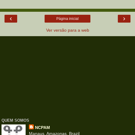
‹
›
Página inicial
Ver versão para a web
QUEM SOMOS
NCPAM
Manaus, Amazonas, Brazil