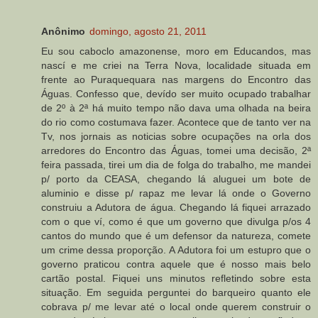
Anônimo
domingo, agosto 21, 2011
Eu sou caboclo amazonense, moro em Educandos, mas
nascí e me criei na Terra Nova, localidade situada em
frente ao Puraquequara nas margens do Encontro das
Águas. Confesso que, devído ser muito ocupado trabalhar
de 2º à 2ª há muito tempo não dava uma olhada na beira
do rio como costumava fazer. Acontece que de tanto ver na
Tv, nos jornais as noticias sobre ocupações na orla dos
arredores do Encontro das Águas, tomei uma decisão, 2ª
feira passada, tirei um dia de folga do trabalho, me mandei
p/ porto da CEASA, chegando lá aluguei um bote de
aluminio e disse p/ rapaz me levar lá onde o Governo
construiu a Adutora de água. Chegando lá fiquei arrazado
com o que ví, como é que um governo que divulga p/os 4
cantos do mundo que é um defensor da natureza, comete
um crime dessa proporção. A Adutora foi um estupro que o
governo praticou contra aquele que é nosso mais belo
cartão postal. Fiquei uns minutos refletindo sobre esta
situação. Em seguida perguntei do barqueiro quanto ele
cobrava p/ me levar até o local onde querem construir o