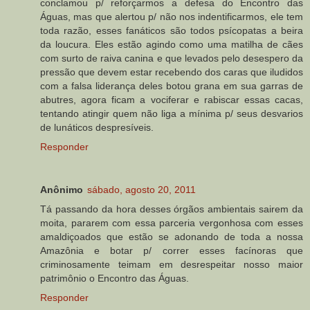
conclamou p/ reforçarmos a defesa do Encontro das
Águas, mas que alertou p/ não nos indentificarmos, ele tem
toda razão, esses fanáticos são todos psícopatas a beira
da loucura. Eles estão agindo como uma matilha de cães
com surto de raiva canina e que levados pelo desespero da
pressão que devem estar recebendo dos caras que iludidos
com a falsa liderança deles botou grana em sua garras de
abutres, agora ficam a vociferar e rabiscar essas cacas,
tentando atingir quem não liga a mínima p/ seus desvarios
de lunáticos despresíveis.
Responder
Anônimo
sábado, agosto 20, 2011
Tá passando da hora desses órgãos ambientais sairem da
moita, pararem com essa parceria vergonhosa com esses
amaldiçoados que estão se adonando de toda a nossa
Amazônia e botar p/ correr esses facínoras que
criminosamente teimam em desrespeitar nosso maior
patrimônio o Encontro das Águas.
Responder