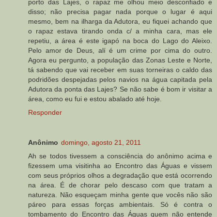
porto das Lajes, o rapaz me olhou meio desconfiado e
disso; não precisa pagar nada porque o lugar é aqui
mesmo, bem na ilharga da Adutora, eu fiquei achando que
o rapaz estava tirando onda c/ a minha cara, mas ele
repetiu, a área é este igapó na boca do Lago do Aleixo.
Pelo amor de Deus, alí é um crime por cima do outro.
Agora eu pergunto, a população das Zonas Leste e Norte,
tá sabendo que vai receber em suas torneiras o caldo das
podridões despejadas pelos navios na água capitada pela
Adutora da ponta das Lajes? Se não sabe é bom ir visitar a
área, como eu fui e estou abalado até hoje.
Responder
Anônimo
domingo, agosto 21, 2011
Ah se todos tivessem a consciência do anônimo acima e
fizessem uma visitinha ao Encontro das Águas e vissem
com seus próprios olhos a degradação que está ocorrendo
na área. É de chorar pelo descaso com que tratam a
natureza. Não esqueçam minha gente que vocês não são
páreo para essas forças ambientais. Só é contra o
tombamento do Encontro das Águas quem não entende