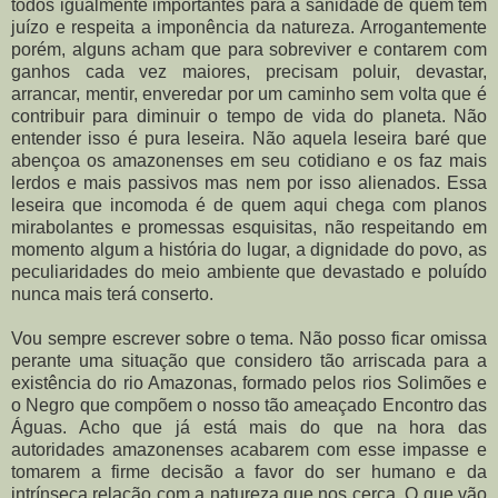
todos igualmente importantes para a sanidade de quem tem
juízo e respeita a imponência da natureza. Arrogantemente
porém, alguns acham que para sobreviver e contarem com
ganhos cada vez maiores, precisam poluir, devastar,
arrancar, mentir, enveredar por um caminho sem volta que é
contribuir para diminuir o tempo de vida do planeta. Não
entender isso é pura leseira. Não aquela leseira baré que
abençoa os amazonenses em seu cotidiano e os faz mais
lerdos e mais passivos mas nem por isso alienados. Essa
leseira que incomoda é de quem aqui chega com planos
mirabolantes e promessas esquisitas, não respeitando em
momento algum a história do lugar, a dignidade do povo, as
peculiaridades do meio ambiente que devastado e poluído
nunca mais terá conserto.
Vou sempre escrever sobre o tema. Não posso ficar omissa
perante uma situação que considero tão arriscada para a
existência do rio Amazonas, formado pelos rios Solimões e
o Negro que compõem o nosso tão ameaçado Encontro das
Águas. Acho que já está mais do que na hora das
autoridades amazonenses acabarem com esse impasse e
tomarem a firme decisão a favor do ser humano e da
intrínseca relação com a natureza que nos cerca. O que vão