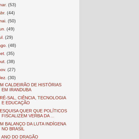
mar.
(53)
abr.
(44)
mai.
(50)
jun.
(49)
ul.
(29)
ago.
(48)
set.
(35)
out.
(38)
nov.
(27)
dez.
(30)
M CALDEIRÃO DE HISTÓRIAS
EM IRANDUBA
RÉ-SAL, CIÊNCIA, TECNOLOGIA
E EDUCAÇÃO
ESQUISA QUER QUE POLÍTICOS
FISCALIZEM VERBA DA ...
M BALANÇO DA LUTA INDÍGENA
NO BRASIL
 ANO DO DRAGÃO