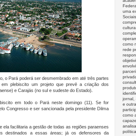
acadêm
Federa
uma ex
Sociai
compre
cultura
comple
opera
como m
rede p
respon
objeti
envolv
parceri
privad
ro, o Pará poderá ser desmembrado em até três partes
consult
em plebiscito um projeto que prevê a criação dos
produt
aense) e Carajás (no sul e sudeste do Estado).
identif
jornal
biscito em todo o Pará neste domingo (11). Se for
e outr
pelo Congresso e ser sancionada pela presidente Dilma
partici
como a
capaze
analisa
e ela facilitaria a gestão de todas as regiões paraenses
polític
ais destinados a essas áreas; já os defensores da