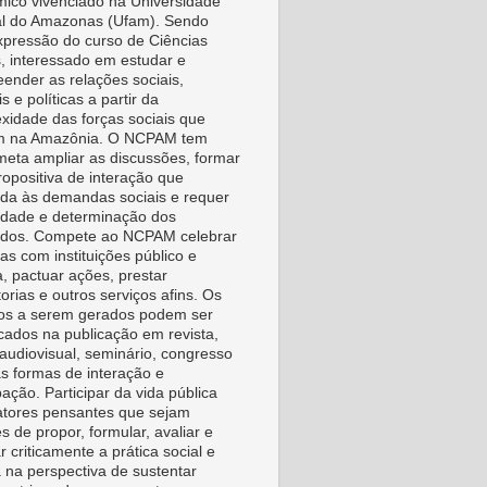
ico vivenciado na Universidade
l do Amazonas (Ufam). Sendo
pressão do curso de Ciências
s, interessado em estudar e
ender as relações sociais,
is e políticas a partir da
xidade das forças sociais que
m na Amazônia. O NCPAM tem
eta ampliar as discussões, formar
ropositiva de interação que
da às demandas sociais e requer
vidade e determinação dos
idos. Compete ao NCPAM celebrar
as com instituições público e
a, pactuar ações, prestar
orias e outros serviços afins. Os
os a serem gerados podem ser
icados na publicação em revista,
, audiovisual, seminário, congresso
as formas de interação e
pação. Participar da vida pública
tores pensantes que sejam
s de propor, formular, avaliar e
r criticamente a prática social e
a na perspectiva de sustentar