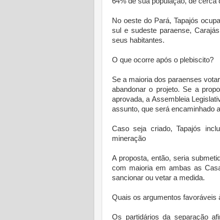
64% de sua população, de cerca d
No oeste do Pará, Tapajós ocupar
sul e sudeste paraense, Carajás
seus habitantes.
O que ocorre após o plebiscito?
Se a maioria dos paraenses vota
abandonar o projeto. Se a prop
aprovada, a Assembleia Legislati
assunto, que será encaminhado 
Caso seja criado, Tapajós inclu
mineração
A proposta, então, seria submet
com maioria em ambas as Casas
sancionar ou vetar a medida.
Quais os argumentos favoráveis 
Os partidários da separação a