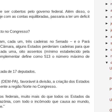
►
►
de ser cobertos pelo governo federal. Além disso, o
e com as contas equilibradas, passaria a ter um deficit
►
►
►
j
acto no Congresso?
►
iam, cada um, três cadeiras no Senado – e o Pará
►
a Câmara, alguns Estados perderiam cadeiras para que
►
ada uma, oito assentos (mínimo estabelecido pela
►
 complementar define como 513 o número máximo de
▼
U
cada de 17 deputados.
P
a (DEM-PA), favorável à divisão, a criação dos Estados
ente a região Norte no Congresso.
P
os federais, muito mais do que todos os Estados da
U
azônia, com todo o incômodo que causa ao mundo,
e."
O