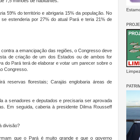
e 7,5 milhões de habitantes.
Estamo
ia 59% do território e abrigaria 15% da população. No
 se estenderia por 27% do atual Pará e teria 21% de
PROJE
r contra a emancipação das regiões, o Congresso deve
osta de criação de um dos Estados ou de ambos for
va do Pará terá de elaborar e votar um parecer sobre o
ao Congresso.
Limpeza
irá reservas florestais; Carajás englobaria áreas de
PATRI
ida a senadores e deputados e precisaria ser aprovada
. Em seguida, caberia à presidente Dilma Rousseff
à divisão?
firmam que o Pará é muito grande e que o governo