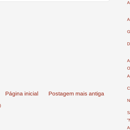
A
A
G
D
A
O
A
C
Página inicial
Postagem mais antiga
N
)
S
"
A