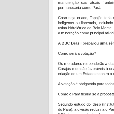
manutenção das atuais front
permaneceria como Pará.
Caso seja criado, Tapajós teria
indígenas ou florestais, incluind
usina hidrelétrica de Belo Monte
a mineração como principal ativi
A BBC Brasil preparou uma séri
Como será a votação?
Os moradores responderão a duas
Carajás e se são favoráveis à cri
criação de um Estado e contra a c
A votação é obrigatória para todo
Como o Pará ficaria se a propost
Segundo estudo do Idesp (Instit
do Pará), a divisão reduziria o P