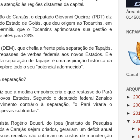
 atenção às regiões distantes da capital.
Área d
ão de Carajás, o deputado Giovanni Queiroz (PDT) diz
01450
do Estado de Goiás, que deu origem ao Tocantins, em
permitiu que o Tocantins aprimorasse sua gestão e
NCPAM
de 56% para 23%.
 (DEM), que chefia a frente pela separação de Tapajós,
 repasses de verbas federais aos novos Estados. Ele
la separação de Tapajós é uma aspiração histórica da
explore todo o seu "potencial adormecido".
Canal 
à separação?
ARQUI
diz que a medida empobreceria o que restasse do Pará
►
20
s novos Estados. Segundo o deputado federal Zenaldo
vimento contrário à separação, "o Pará viraria o
►
20
iquezas subtraídas".
►
20
▼
20
ta Rogério Boueri, do Ipea (Instituto de Pesquisa
►
ós e Carajás sejam criados, gerariam um deficit anual
 suas receitas não cobririam os custos de manutenção
►