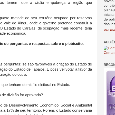
novas 
eiras temem que a cisão empobreça a região que
contrib
planej
cidada
 quase metade de seu território ocupado por reservas
de polí
o o vale do Xingu, onde o governo pretende construir a
das in
. O Estado do Carajás, de ocupação mais recente, teria
Ver me
dade econômica.
AUDIÊ
e de perguntas e respostas sobre o plebiscito.
Contad
 perguntas: se são favoráveis à criação do Estado de
RECO
ação do Estado de Tapajós. É possível votar a favor da
riação do outro.
s que tenham domicílio eleitoral no Estado.
a de divisão for aprovada?
uto de Desenvolvimento Econômico, Social e Ambiental
ará a 17% de seu território. Porém, o Estado conservaria