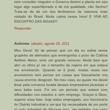
sem consultar ninguém o Governo destroi e planta em seu
lugar algo superfaturado e de má qualidade, não Senhor!
Trata-se de de um dos fenômenos da natureza mais
visitado do Brasil. Muita calma nessa hora! E VIVA AO
ENCONTRO DAS ÁGUAS!!!
Responder
Anônimo
sábado, agosto 20, 2011
Meu Deua! Só de pensar que um dia eu estive nesse
grupinho de alienados que envergonha o povo da Colônia
Antônio Aleixo, sinto um grande remorso. Ainda bem que
abrí os olhos p/ ver o tamanho da nojeira em que estava
me envolvendo. Quando se é jovel, muitas vezes nos
envolvemos sem pensar em coisas que futuramente nos
causa enorme desgosto. No meu caso, eu quase me deixei
levar pela conversa furada desses empresários picaretas e
seus baba ovos. Foi em um período que estava com
dificuldades nos estudos e sem emprego. Graças à Deus,
superei essa fase, hoje estou empregado, sou funcionário
do Distrito Industrial e sei que há necessidade de um porto
p/ polo industrial de Manaus mas, sei também que esse