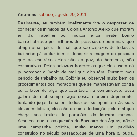
Anônimo
sábado, agosto 20, 2011
Realmente, eu também infelizmente tive o desprazer de
conhecer os inimigos da Colônia Antônio Aleixo que moram
aí. Já trabalhei por muitos anos neste bonito
bairro,habitado por milhares de pessoas de bem mas, que
abriga uma galéra do mal, que são capazes de todas as
baixarias p/ se dar bem e denegrir a imagem de pessoas
que ao contrário delas são da paz, da harmonia, são
construtivas. Pelas palavras horrorosas que eles usam dá
p/ perceber a índole do mal que eles têm. Durante meu
período de trabalho na Colônia eu observei muito bem os
procedimentos dos moradores que se manifestavam contra
ou a favor de algo que acontecia na comunidade, essa
galéra do mal sempre agiu dessa maneira deprimente,
tentando jogar lama em todos que se opunham às suas
ideias meléficas, eles são de uma dedicação pelo mal que
chega aos limites da paranóia, da loucura mesmo.
Acontece que, essa questão do Encontro das Águas, não é
uma campanha política, muito menos um pavilhão
construido no século passado,que de uma hora p/ outra,