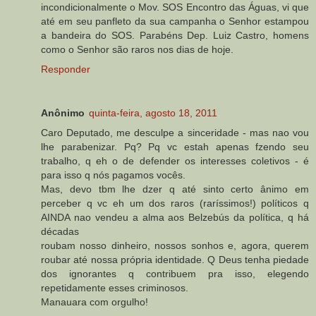
incondicionalmente o Mov. SOS Encontro das Águas, vi que
até em seu panfleto da sua campanha o Senhor estampou
a bandeira do SOS. Parabéns Dep. Luiz Castro, homens
como o Senhor são raros nos dias de hoje.
Responder
Anônimo
quinta-feira, agosto 18, 2011
Caro Deputado, me desculpe a sinceridade - mas nao vou
lhe parabenizar. Pq? Pq vc estah apenas fzendo seu
trabalho, q eh o de defender os interesses coletivos - é
para isso q nós pagamos vocês.
Mas, devo tbm lhe dzer q até sinto certo ânimo em
perceber q vc eh um dos raros (raríssimos!) políticos q
AINDA nao vendeu a alma aos Belzebús da política, q há
décadas
roubam nosso dinheiro, nossos sonhos e, agora, querem
roubar até nossa própria identidade. Q Deus tenha piedade
dos ignorantes q contribuem pra isso, elegendo
repetidamente esses criminosos.
Manauara com orgulho!