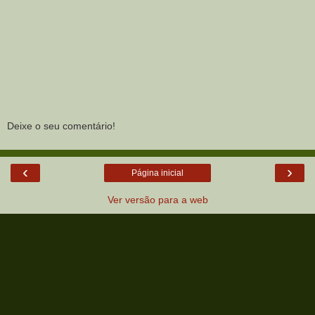
Deixe o seu comentário!
‹
›
Página inicial
Ver versão para a web