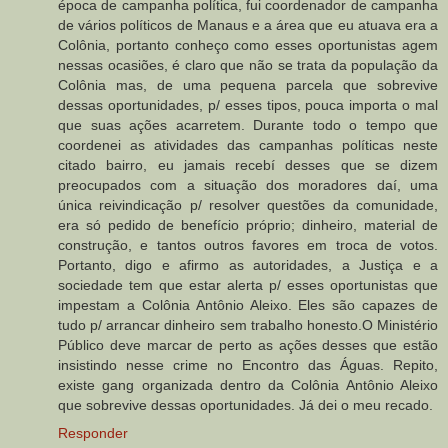
época de campanha política, fui coordenador de campanha
de vários políticos de Manaus e a área que eu atuava era a
Colônia, portanto conheço como esses oportunistas agem
nessas ocasiões, é claro que não se trata da população da
Colônia mas, de uma pequena parcela que sobrevive
dessas oportunidades, p/ esses tipos, pouca importa o mal
que suas ações acarretem. Durante todo o tempo que
coordenei as atividades das campanhas políticas neste
citado bairro, eu jamais recebí desses que se dizem
preocupados com a situação dos moradores daí, uma
única reivindicação p/ resolver questões da comunidade,
era só pedido de benefício próprio; dinheiro, material de
construção, e tantos outros favores em troca de votos.
Portanto, digo e afirmo as autoridades, a Justiça e a
sociedade tem que estar alerta p/ esses oportunistas que
impestam a Colônia Antônio Aleixo. Eles são capazes de
tudo p/ arrancar dinheiro sem trabalho honesto.O Ministério
Público deve marcar de perto as ações desses que estão
insistindo nesse crime no Encontro das Águas. Repito,
existe gang organizada dentro da Colônia Antônio Aleixo
que sobrevive dessas oportunidades. Já dei o meu recado.
Responder