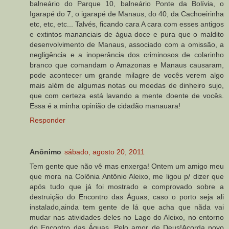
balneário do Parque 10, balneário Ponte da Bolívia, o
Igarapé do 7, o igarapé de Manaus, do 40, da Cachoeirinha
etc, etc, etc... Talvés, ficando cara A cara com esses antigos
e extintos mananciais de água doce e pura que o maldito
desenvolvimento de Manaus, associado com a omissão, a
negligência e a inoperância dos criminosos de colarinho
branco que comandam o Amazonas e Manaus causaram,
pode acontecer um grande milagre de vocês verem algo
mais além de algumas notas ou moedas de dinheiro sujo,
que com certeza está lavando a mente doente de vocês.
Essa é a minha opinião de cidadão manauara!
Responder
Anônimo
sábado, agosto 20, 2011
Tem gente que não vê mas enxerga! Ontem um amigo meu
que mora na Colônia Antônio Aleixo, me ligou p/ dizer que
após tudo que já foi mostrado e comprovado sobre a
destruição do Encontro das Águas, caso o porto seja ali
instalado,ainda tem gente de lá que acha que nãda vai
mudar nas atividades deles no Lago do Aleixo, no entorno
do Encontro das Águas. Pelo amor de Deus!Acorda povo