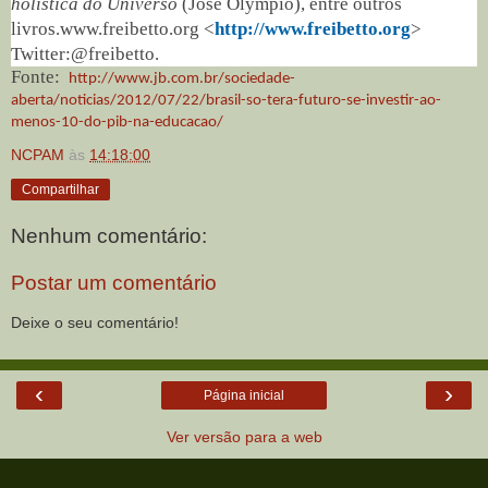
holística do Universo
(José Olympio), entre outros
livros.www.freibetto.org <
http://www.freibetto.org
>
Twitter:@freibetto.
Fonte:
http://www.jb.com.br/sociedade-
aberta/noticias/2012/07/22/brasil-so-tera-futuro-se-investir-ao-
menos-10-do-pib-na-educacao/
NCPAM
às
14:18:00
Compartilhar
Nenhum comentário:
Postar um comentário
Deixe o seu comentário!
‹
›
Página inicial
Ver versão para a web