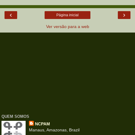
‹
›
Página inicial
Ver versão para a web
QUEM SOMOS
NCPAM
Manaus, Amazonas, Brazil