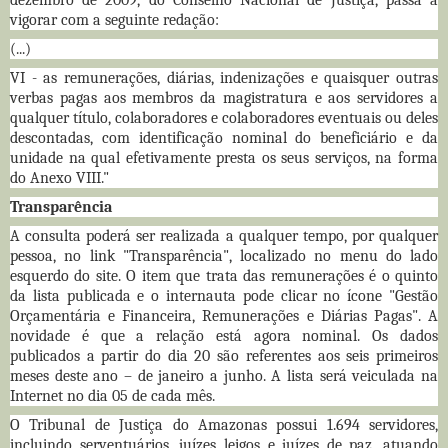
dezembro de 2009, do Conselho Nacional de Justiça, passa a
vigorar com a seguinte redação:
(...)
VI - as remunerações, diárias, indenizações e quaisquer outras
verbas pagas aos membros da magistratura e aos servidores a
qualquer título, colaboradores e colaboradores eventuais ou deles
descontadas, com identificação nominal do beneficiário e da
unidade na qual efetivamente presta os seus serviços, na forma
do Anexo VIII."
Transparência
A consulta poderá ser realizada a qualquer tempo, por qualquer
pessoa, no link "Transparência", localizado no menu do lado
esquerdo do site. O item que trata das remunerações é o quinto
da lista publicada e o internauta pode clicar no ícone "Gestão
Orçamentária e Financeira, Remunerações e Diárias Pagas". A
novidade é que a relação está agora nominal. Os dados
publicados a partir do dia 20 são referentes aos seis primeiros
meses deste ano – de janeiro a junho. A lista será veiculada na
Internet no dia 05 de cada mês.
O Tribunal de Justiça do Amazonas possui 1.694 servidores,
incluindo serventuários, juízes leigos e juízes de paz, atuando