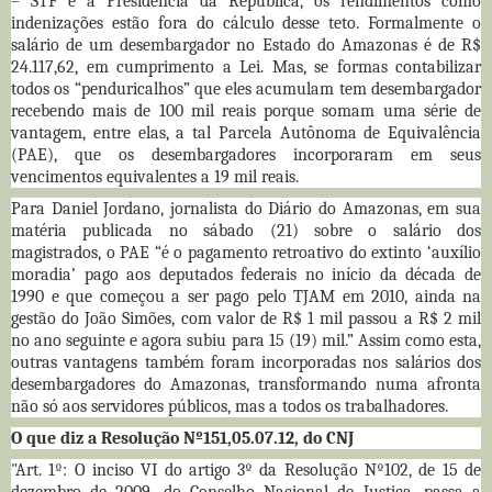
– STF e a Presidência da República, os rendimentos como
indenizações estão fora do cálculo desse teto. Formalmente o
salário de um desembargador no Estado do Amazonas é de R$
24.117,62, em cumprimento a Lei. Mas, se formas contabilizar
todos os “penduricalhos” que eles acumulam tem desembargador
recebendo mais de 100 mil reais porque somam uma série de
vantagem, entre elas, a tal Parcela Autônoma de Equivalência
(PAE), que os desembargadores incorporaram em seus
vencimentos equivalentes a 19 mil reais.
Para Daniel Jordano, jornalista do Diário do Amazonas, em sua
matéria publicada no sábado (21) sobre o salário dos
magistrados, o PAE “é o pagamento retroativo do extinto ‘auxílio
moradia’ pago aos deputados federais no início da década de
1990 e que começou a ser pago pelo TJAM em 2010, ainda na
gestão do João Simões, com valor de R$ 1 mil passou a R$ 2 mil
no ano seguinte e agora subiu para 15 (19) mil.” Assim como esta,
outras vantagens também foram incorporadas nos salários dos
desembargadores do Amazonas, transformando numa afronta
não só aos servidores públicos, mas a todos os trabalhadores.
O que diz a Resolução Nº151,05.07.12, do CNJ
"Art. 1º: O inciso VI do artigo 3º da Resolução Nº102, de 15 de