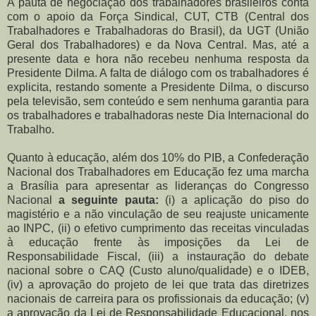
A pauta de negociação dos trabalhadores brasileiros conta
com o apoio da Força Sindical, CUT, CTB (Central dos
Trabalhadores e Trabalhadoras do Brasil), da UGT (União
Geral dos Trabalhadores) e da Nova Central. Mas, até a
presente data e hora não recebeu nenhuma resposta da
Presidente Dilma. A falta de diálogo com os trabalhadores é
explicita, restando somente a Presidente Dilma, o discurso
pela televisão, sem conteúdo e sem nenhuma garantia para
os trabalhadores e trabalhadoras neste Dia Internacional do
Trabalho.
Quanto à educação, além dos 10% do PIB, a Confederação
Nacional dos Trabalhadores em Educação fez uma marcha
a Brasília para apresentar as lideranças do Congresso
Nacional
a seguinte pauta:
(i) a aplicação do piso do
magistério e a não vinculação de seu reajuste unicamente
ao INPC, (ii) o efetivo cumprimento das receitas vinculadas
à educação frente às imposições da Lei de
Responsabilidade Fiscal, (iii) a instauração do debate
nacional sobre o CAQ (Custo aluno/qualidade) e o IDEB,
(iv) a aprovação do projeto de lei que trata das diretrizes
nacionais de carreira para os profissionais da educação; (v)
a aprovação da Lei de Responsabilidade Educacional, nos