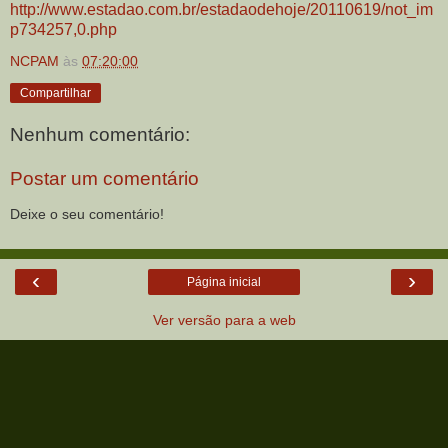
http://www.estadao.com.br/estadaodehoje/20110619/not_im
p734257,0.php
NCPAM
às
07:20:00
Compartilhar
Nenhum comentário:
Postar um comentário
Deixe o seu comentário!
‹
›
Página inicial
Ver versão para a web