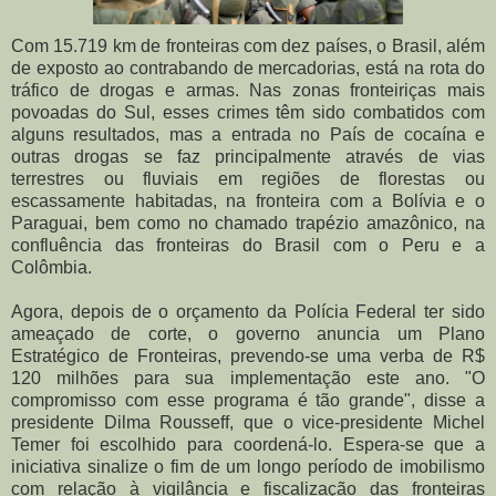
Com 15.719 km de fronteiras com dez países, o Brasil, além
de exposto ao contrabando de mercadorias, está na rota do
tráfico de drogas e armas. Nas zonas fronteiriças mais
povoadas do Sul, esses crimes têm sido combatidos com
alguns resultados, mas a entrada no País de cocaína e
outras drogas se faz principalmente através de vias
terrestres ou fluviais em regiões de florestas ou
escassamente habitadas, na fronteira com a Bolívia e o
Paraguai, bem como no chamado trapézio amazônico, na
confluência das fronteiras do Brasil com o Peru e a
Colômbia.
Agora, depois de o orçamento da Polícia Federal ter sido
ameaçado de corte, o governo anuncia um Plano
Estratégico de Fronteiras, prevendo-se uma verba de R$
120 milhões para sua implementação este ano. "O
compromisso com esse programa é tão grande", disse a
presidente Dilma Rousseff, que o vice-presidente Michel
Temer foi escolhido para coordená-lo. Espera-se que a
iniciativa sinalize o fim de um longo período de imobilismo
com relação à vigilância e fiscalização das fronteiras