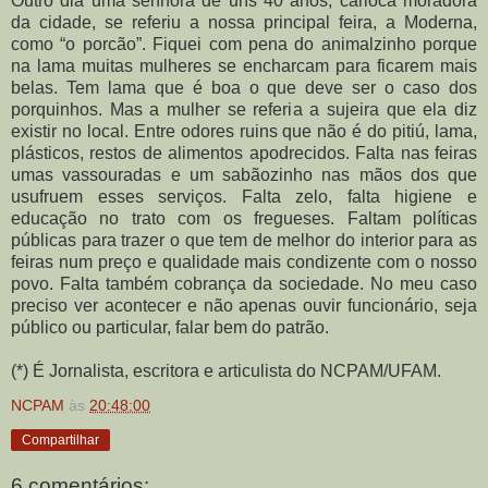
Outro dia uma senhora de uns 40 anos, carioca moradora
da cidade, se referiu a nossa principal feira, a Moderna,
como “o porcão”. Fiquei com pena do animalzinho porque
na lama muitas mulheres se encharcam para ficarem mais
belas. Tem lama que é boa o que deve ser o caso dos
porquinhos. Mas a mulher se referia a sujeira que ela diz
existir no local. Entre odores ruins que não é do pitiú, lama,
plásticos, restos de alimentos apodrecidos. Falta nas feiras
umas vassouradas e um sabãozinho nas mãos dos que
usufruem esses serviços. Falta zelo, falta higiene e
educação no trato com os fregueses. Faltam políticas
públicas para trazer o que tem de melhor do interior para as
feiras num preço e qualidade mais condizente com o nosso
povo. Falta também cobrança da sociedade. No meu caso
preciso ver acontecer e não apenas ouvir funcionário, seja
público ou particular, falar bem do patrão.
(*) É Jornalista, escritora e articulista do NCPAM/UFAM.
NCPAM
às
20:48:00
Compartilhar
6 comentários: