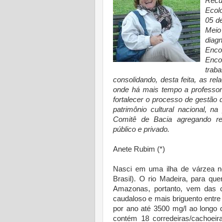
Recu
Ecol
05 d
Meio
diag
Enco
Enco
trab
consolidando, desta feita, as 
onde há mais tempo a professora
fortalecer o processo de gestã
patrimônio cultural nacional, 
Comitê de Bacia agregando re
público e privado.
Anete Rubim (*)
Nasci em uma ilha de várzea no
Brasil). O rio Madeira, para qu
Amazonas, portanto, vem das co
caudaloso e mais briguento entr
por ano até 3500 mg/l ao longo
contém 18 corredeiras/cachoei