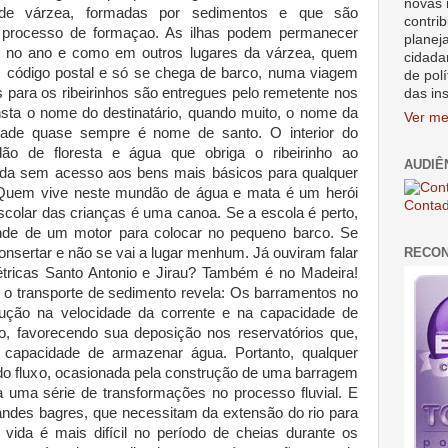
novas 
de várzea, formadas por sedimentos e que são
contrib
m processo de formaçao. As ilhas podem permanecer
planej
s no ano e como em outros lugares da várzea, quem
cidada
 código postal e só se chega de barco, numa viagem
de polí
 para os ribeirinhos são entregues pelo remetente nos
das in
nsta o nome do destinatário, quando muito, o nome da
Ver me
de quase sempre é nome de santo. O interior do
de floresta e água que obriga o ribeirinho ao
AUDIÊ
ida sem acesso aos bens mais básicos para qualquer
Quem vive neste mundão de água e mata é um herói
Contad
scolar das crianças é uma canoa. Se a escola é perto,
nde de um motor para colocar no pequeno barco. Se
RECO
onsertar e não se vai a lugar menhum. Já ouviram falar
étricas Santo Antonio e Jirau? Também é no Madeira!
 o transporte de sedimento revela: Os barramentos no
ução na velocidade da corrente e na capacidade de
io, favorecendo sua deposição nos reservatórios que,
capacidade de armazenar água. Portanto, qualquer
 do fluxo, ocasionada pela construção de uma barragem
uma série de transformações no processo fluvial. E
andes bagres, que necessitam da extensão do rio para
A vida é mais difícil no período de cheias durante os