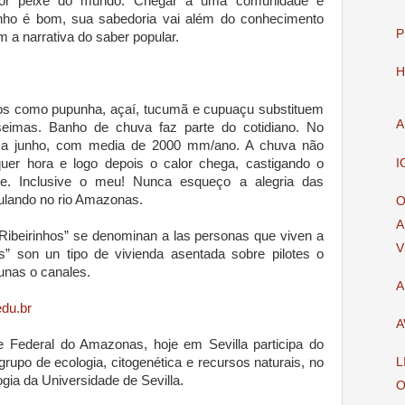
aior peixe do mundo. Chegar a uma comunidade e
inho é bom, sua sabedoria vai além do conhecimento
P
m a narrativa do saber popular.
H
ivos como pupunha, açaí, tucumã e cupuaçu substituem
A
seimas. Banho de chuva faz parte do cotidiano. No
a junho, com media de 2000 mm/ano. A chuva não
I
er hora e logo depois o calor chega, castigando o
te. Inclusive o meu! Nunca esqueço a alegria das
ulando no rio Amazonas.
O
A
“Ribeirinhos” se denominan a las personas que viven a
V
itos” son un tipo de vivienda asentada sobre pilotes o
unas o canales.
A
du.br
A
e Federal do Amazonas, hoje em Sevilla participa do
po de ecologia, citogenética e recursos naturais, no
L
ogia da Universidade de Sevilla.
O