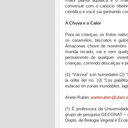
maior planta aquática e o m
conversar com o caboclo ribeir
cientifico e você sai ganhando co
A Chuva e o Calor
Para as crianças, os frutos nat
os caramelos, biscoitos e gulo
Amazonas chove de novembro 
manda recado, vai e vem qualqu
pensamento de qualquer viven
crianças, correndo descalças e p
(1) “Várzea” son humedales (2) 
la orilla del río. (3) “Los palaf
estacas en zonas inundables, lag
Anete Rubim
aneterubim@ufam.e
(*) É professora da Universidad
grupo de pesquisa GECONAT – gru
Depto. de Biologia Vegetal e Ecol