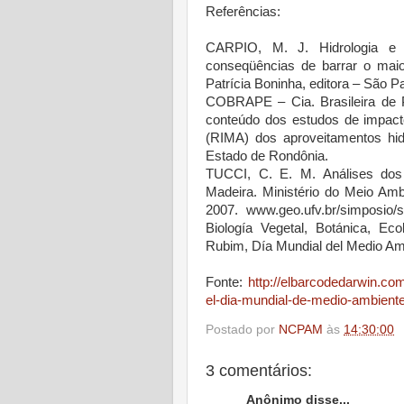
Referências:
CARPIO, M. J. Hidrologia e 
conseqüências de barrar o maio
Patrícia Boninha, editora – São Pa
COBRAPE – Cia. Brasileira de P
conteúdo dos estudos de impacto
(RIMA) dos aproveitamentos hidr
Estado de Rondônia.
TUCCI, C. E. M. Análises dos
Madeira. Ministério do Meio Amb
2007. www.geo.ufv.br/simposio/s
Biología Vegetal, Botánica, Ec
Rubim, Día Mundial del Medio Am
Fonte:
http://elbarcodedarwin.co
el-dia-mundial-de-medio-ambiente
Postado por
NCPAM
às
14:30:00
3 comentários:
Anônimo disse...