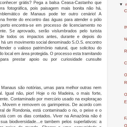
conhecer grátis? Pega a balsa Ceasa-Castanho que
▼
ra fotográfica, pois paisagem mais bonita não há.
C
mblemático de Manaus pode ter outro cenário! A
na frente do encontro das águas para atender o pólo
l porto encontra-se em processo de licenciamento no
I
te. Se aprovado, serão vislumbrados pelo turista
 de todos os impactos antes, durante e depois do
N
, há um movimento social denominado S.O.S. encontro
nder o valioso patrimônio natural, que solicitou do
R
do local em área protegida. O processo esta tramitando
ara prestar apoio ou por curiosidade cunsulte
C
O
R
 Manaus são notórias, umas para melhor outras nem
al. Igual não, pior! Hoje o rio Madeira, o mais forte,
O
oente. Contaminado por mercúrio usado na exploraçao
E
io. Movem e removem os garimpeiros. De acordo com
al de Rondonia, está contaminado o rio, o peixe e o
stá com os dias contados. Viver na Amazônia não é
F
a sua biodiversidade…e tambem pelos superlativos: a
O