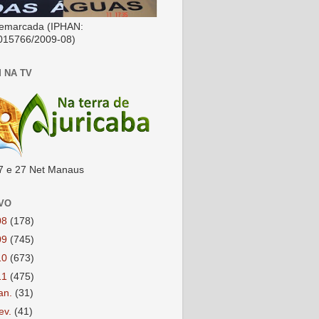
emarcada (IPHAN:
015766/2009-08)
 NA TV
7 e 27 Net Manaus
VO
08
(178)
09
(745)
10
(673)
11
(475)
jan.
(31)
fev.
(41)