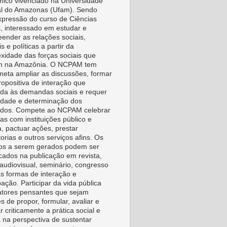
ico vivenciado na Universidade
l do Amazonas (Ufam). Sendo
pressão do curso de Ciências
s, interessado em estudar e
ender as relações sociais,
is e políticas a partir da
xidade das forças sociais que
m na Amazônia. O NCPAM tem
eta ampliar as discussões, formar
ropositiva de interação que
da às demandas sociais e requer
vidade e determinação dos
idos. Compete ao NCPAM celebrar
as com instituições público e
a, pactuar ações, prestar
orias e outros serviços afins. Os
os a serem gerados podem ser
icados na publicação em revista,
, audiovisual, seminário, congresso
as formas de interação e
pação. Participar da vida pública
tores pensantes que sejam
s de propor, formular, avaliar e
r criticamente a prática social e
a na perspectiva de sustentar