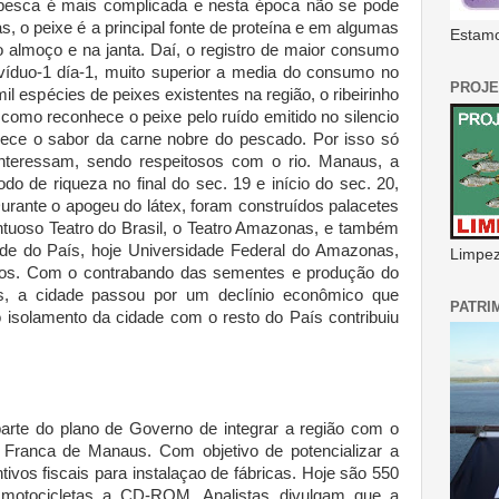
pesca é mais complicada e nesta época não se pode
, o peixe é a principal fonte de proteína e em algumas
Estamo
o almoço e na janta. Daí, o registro de maior consumo
ivíduo-1 día-1, muito superior a media do consumo no
PROJE
il espécies de peixes existentes na região, o ribeirinho
como reconhece o peixe pelo ruído emitido no silencio
ece o sabor da carne nobre do pescado. Por isso só
nteressam, sendo respeitosos com o rio. Manaus, a
odo de riqueza no final do sec. 19 e início do sec. 20,
urante o apogeu do látex, foram construídos palacetes
uoso Teatro do Brasil, o Teatro Amazonas, e também
dade do País, hoje Universidade Federal do Amazonas,
Limpeza
os. Com o contrabando das sementes e produção do
is, a cidade passou por um declínio econômico que
PATRI
o isolamento da cidade com o resto do País contribuiu
rte do plano de Governo de integrar a região com o
a Franca de Manaus. Com objetivo de potencializar a
ivos fiscais para instalaçao de fábricas. Hoje são 550
e motocicletas a CD-ROM. Analistas divulgam que a