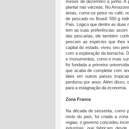
meses de dezembro a junho. A 
plantar nas várzeas. No Amazonas
áreas, come-se peixe no café, n
de pescado no Brasil: 550 g ind
País. Lógico que dentre as duas m
tem as suas preferências: assim 
das pescarias, ele também conh
pescam as espécies que lhes i
capital do estado, viveu seu perí
com a exploração da borracha. D
e monumentos, como o mais sunt
foi fundada a primeira universi
que acaba de completar cem an
látex em outros países tropica
perdurou por anos. Além disso, 
para a estagnação da economia.
Zona Franca
Na década de sessenta, como pa
resto do país, foi criada a zon
regiao, o governo concedeu incent
industrias, que fabricam desd