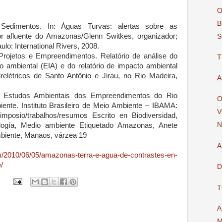
O
B
Sedimentos. In: Águas Turvas: alertas sobre as
r afluente do Amazonas/Glenn Switkes, organizador;
S
ulo: International Rivers, 2008.
rojetos e Empreendimentos. Relatório de análise do
T
 ambiental (EIA) e do relatório de impacto ambiental
elétricos de Santo Antônio e Jirau, no Rio Madeira,
A
 Estudos Ambientais dos Empreendimentos do Rio
O
iente. Instituto Brasileiro de Meio Ambiente – IBAMA:
V
imposio/trabalhos/resumos Escrito en Biodiversidad,
N
ología, Medio ambiente Etiquetado Amazonas, Anete
biente, Manaos, várzea 19
A
m/2010/06/05/amazonas-terra-e-agua-de-contrastes-en-
/
D
T
A
M