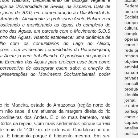
rsos Naturais, Departamento de Biologia Vegetal e
acadêm
Federa
ogia da Universidade de Sevilla, na Espanha. Data de
uma ex
e junho de 2010, em comemoração ao Dia Mundial do
Sociai
 Ambiente. Atualmente, a professora Anete Rubim vem
compre
nosticando e monitorando as águas do complexo do
cultura
ntro das Águas, em parceria com o Movimento S.O.S
comple
ntro das Águas, visando estabelecer uma dinâmica de
opera
alho com os comunitários do Lago do Aleixo,
como m
relações com as demais comunidades do Puraquequara,
rede p
 Anete já vem trabalhando. O propósito do projeto é
respon
objeti
o do Encontro das Águas para proteger esse bem como
envolv
na perspectiva de assegurar quem sabe, a criação do
parceri
presentações do Movimento Socioambiental, poder
privad
consult
produt
identif
jornal
 rio Madeira, estado do Amazonas (região norte do
e outr
em não sabe, é um afluente da margem direita do rio
partici
como a
rdilheiras dos Andes. É o rio mais barrento, mais
capaze
e todos da região. Com mais sedimentos porque carreia
analisa
 de mais de 1400 km. de extensao. Caudaloso porque
polític
ras. E briguento porque é briguento mesmo. Em seu