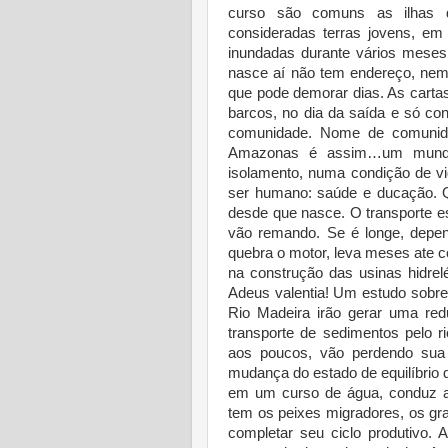
curso são comuns as ilhas 
consideradas terras jovens, e
inundadas durante vários mese
nasce aí não tem endereço, nem
que pode demorar dias. As cartas
barcos, no dia da saída e só co
comunidade. Nome de comunida
Amazonas é assim…um mundão 
isolamento, numa condição de v
ser humano: saúde e ducação. 
desde que nasce. O transporte e
vão remando. Se é longe, depe
quebra o motor, leva meses ate c
na construção das usinas hidrel
Adeus valentia! Um estudo sobre
Rio Madeira irão gerar uma red
transporte de sedimentos pelo r
aos poucos, vão perdendo sua 
mudança do estado de equilíbrio
em um curso de água, conduz a 
tem os peixes migradores, os gr
completar seu ciclo produtivo. 