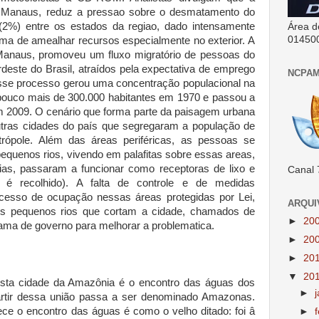
 de Manaus, reduz a pressao sobre o desmatamento do
2%) entre os estados da regiao, dado intensamente
Área d
01450
rma de amealhar recursos especialmente no exterior. A
Manaus, promoveu um fluxo migratório de pessoas do
ordeste do Brasil, atraídos pela expectativa de emprego
NCPAM
sse processo gerou uma concentração populacional na
pouco mais de 300.000 habitantes em 1970 e passou a
 2009. O cenário que forma parte da paisagem urbana
utras cidades do país que segregaram a população de
trópole. Além das áreas periféricas, as pessoas se
quenos rios, vivendo em palafitas sobre essas areas,
as, passaram a funcionar como receptoras de lixo e
Canal 
é recolhido). A falta de controle e de medidas
cesso de ocupação nessas áreas protegidas por Lei,
ARQUI
r os pequenos rios que cortam a cidade, chamados de
►
20
ama de governo para melhorar a problematica.
►
20
►
20
▼
20
sta cidade da Amazônia é o encontro das águas dos
►
artir dessa união passa a ser denominado Amazonas.
e o encontro das águas é como o velho ditado: foi â
►