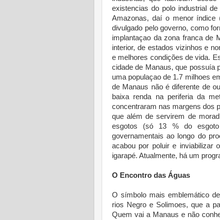
existencias do polo industrial
Amazonas, daí o menor índice (
divulgado pelo governo, como fo
implantaçao da zona franca de 
interior, de estados vizinhos e n
e melhores condições de vida. E
cidade de Manaus, que possuía 
uma populaçao de 1.7 milhoes em
de Manaus não é diferente de o
baixa renda na periferia da me
concentraram nas margens dos pe
que além de servirem de moradi
esgotos (só 13 % do esgoto 
governamentais ao longo do pro
acabou por poluir e inviabiliza
igarapé. Atualmente, há um progr
O Encontro das Águas
O símbolo mais emblemático de
rios Negro e Solimoes, que a p
Quem vai a Manaus e não conhec