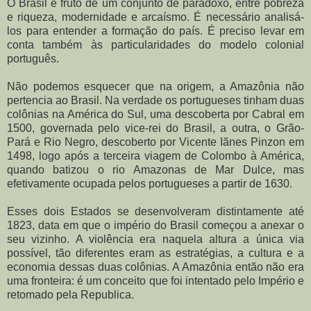
O Brasil é fruto de um conjunto de paradoxo, entre pobreza
e riqueza, modernidade e arcaísmo. É necessário analisá-
los para entender a formação do país. É preciso levar em
conta também às particularidades do modelo colonial
português.
Não podemos esquecer que na origem, a Amazônia não
pertencia ao Brasil. Na verdade os portugueses tinham duas
colônias na América do Sul, uma descoberta por Cabral em
1500, governada pelo vice-rei do Brasil, a outra, o Grão-
Pará e Rio Negro, descoberto por Vicente Iãnes Pinzon em
1498, logo após a terceira viagem de Colombo à América,
quando batizou o rio Amazonas de Mar Dulce, mas
efetivamente ocupada pelos portugueses a partir de 1630.
Esses dois Estados se desenvolveram distintamente até
1823, data em que o império do Brasil começou a anexar o
seu vizinho. A violência era naquela altura a única via
possível, tão diferentes eram as estratégias, a cultura e a
economia dessas duas colônias. A Amazônia então não era
uma fronteira: é um conceito que foi intentado pelo Império e
retomado pela Republica.