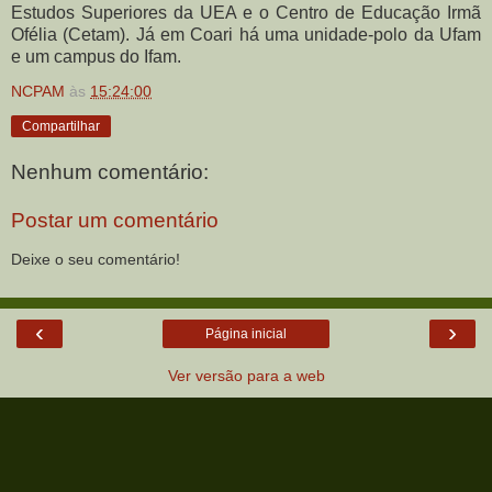
Estudos Superiores da UEA e o Centro de Educação Irmã
Ofélia (Cetam). Já em Coari há uma unidade-polo da Ufam
e um campus do Ifam.
NCPAM
às
15:24:00
Compartilhar
Nenhum comentário:
Postar um comentário
Deixe o seu comentário!
‹
›
Página inicial
Ver versão para a web