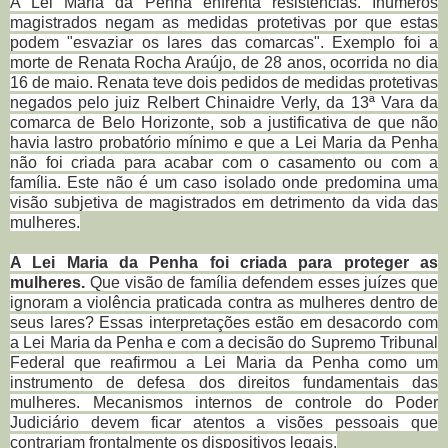
A Lei Maria da Penha enfrenta resistências. Inúmeros
magistrados negam as medidas protetivas por que estas
podem "esvaziar os lares das comarcas". Exemplo foi a
morte de Renata Rocha Araújo, de 28 anos, ocorrida no dia
16 de maio. Renata teve dois pedidos de medidas protetivas
negados pelo juiz Relbert Chinaidre Verly, da 13ª Vara da
comarca de Belo Horizonte, sob a justificativa de que não
havia lastro probatório mínimo e que a Lei Maria da Penha
não foi criada para acabar com o casamento ou com a
família. Este não é um caso isolado onde predomina uma
visão subjetiva de magistrados em detrimento da vida das
mulheres.
A Lei Maria da Penha foi criada para proteger as
mulheres.
Que visão de família defendem esses juízes que
ignoram a violência praticada contra as mulheres dentro de
seus lares? Essas interpretações estão em desacordo com
a Lei Maria da Penha e com a decisão do Supremo Tribunal
Federal que reafirmou a Lei Maria da Penha como um
instrumento de defesa dos direitos fundamentais das
mulheres. Mecanismos internos de controle do Poder
Judiciário devem ficar atentos a visões pessoais que
contrariam frontalmente os dispositivos legais.