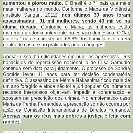
aumentou e piorou muito.
O Brasil é o 7º país que mais
mata mulheres no mundo. Conforme o Mapa da Violência
(Instituto Sangari, 2012),
nos últimos 30 anos foram
assassinadas 91 mil mulheres, sendo 43 mil só na
última década.
Conforme o Mapa, as mulheres estão
morrendo predominantemente no espaço doméstico. O "lar,
doce lar" não é mais seguro: 68,8% dos homicídios ocorrem
dentro de casa e são praticados pelos cônjuges.
Apesar disso, há dificuldades em punir os agressores. Dos
homicídios de repercussão nacional, o de Elisa Samudio
continua sem data para julgamento. O processo de Sandra
Gomide levou 11 anos para ter decisão condenatória
definitiva. O assassino de Mércia Nakashima ficou mais de
um ano foragido e ainda não foi a júri popular. Os inúmeros
recursos interpostos objetivam impedir a condenação e
apostam na prescrição dos crimes. No emblemático caso
Maria da Penha Fernandes, a prescrição só não ocorreu por
ação da Comissão Interamericana de Direitos Humanos.
Apenas para os réus mais pobres a justiça é feita com
rapidez.