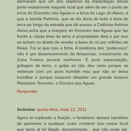
afirmaram que um dos objetivos da implantação desse
porto exatamente naquele local que além de ser o ponto de
início do Encontro das Águas e a boca do Lago do Aleixo, é
que a família Petrônio, que se diz dona de toda a área de
terra ao longo da estrada que dá acesso a Colônias Antônio
Aleixo,acha que a margem do Encontro das Águas que faz
frente a citada área de terra é propriedade dela e poi isso
se acham no direito de vender a beira do rio por milhões de
Reais. Foi aí que caiu a ficha. A isistência dos "poderosos"
não é por desenvovimento do Amazonas, crescimento da
Zona Franca poraria nenhuma. É pura especulação,
grilagem de terra, o golpe só não deu certo porque se
meteram com um povo humilde mas que não se deixa
humilhar e porque ousaram dilapidar um grande tesouro
Planetário Terrestre, o Encotro das Águas.
Responder
Anônimo
quinta-feira, maio 12, 2011
Agora tá explicado a fixação, o fanatísmo desses bandidos
de quererem a qualquer custo construir isso nesse local
que tanto já foi falado, documentado... que não pode ser.