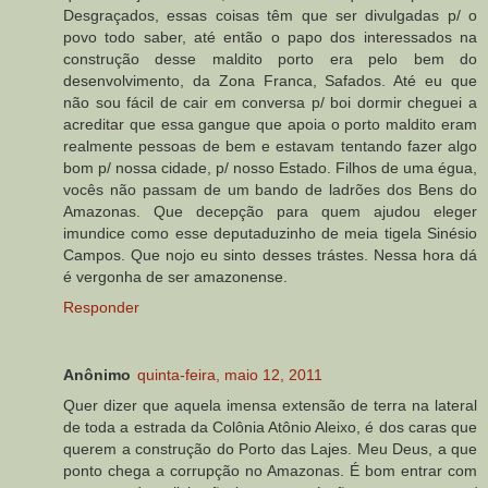
Desgraçados, essas coisas têm que ser divulgadas p/ o
povo todo saber, até então o papo dos interessados na
construção desse maldito porto era pelo bem do
desenvolvimento, da Zona Franca, Safados. Até eu que
não sou fácil de cair em conversa p/ boi dormir cheguei a
acreditar que essa gangue que apoia o porto maldito eram
realmente pessoas de bem e estavam tentando fazer algo
bom p/ nossa cidade, p/ nosso Estado. Filhos de uma égua,
vocês não passam de um bando de ladrões dos Bens do
Amazonas. Que decepção para quem ajudou eleger
imundice como esse deputaduzinho de meia tigela Sinésio
Campos. Que nojo eu sinto desses trástes. Nessa hora dá
é vergonha de ser amazonense.
Responder
Anônimo
quinta-feira, maio 12, 2011
Quer dizer que aquela imensa extensão de terra na lateral
de toda a estrada da Colônia Atônio Aleixo, é dos caras que
querem a construção do Porto das Lajes. Meu Deus, a que
ponto chega a corrupção no Amazonas. É bom entrar com