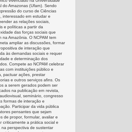
ico vivenciado na Universidade
l do Amazonas (Ufam). Sendo
pressão do curso de Ciências
s, interessado em estudar e
ender as relações sociais,
is e políticas a partir da
xidade das forças sociais que
m na Amazônia. O NCPAM tem
eta ampliar as discussões, formar
ropositiva de interação que
da às demandas sociais e requer
vidade e determinação dos
idos. Compete ao NCPAM celebrar
as com instituições público e
a, pactuar ações, prestar
orias e outros serviços afins. Os
os a serem gerados podem ser
icados na publicação em revista,
, audiovisual, seminário, congresso
as formas de interação e
pação. Participar da vida pública
tores pensantes que sejam
s de propor, formular, avaliar e
r criticamente a prática social e
a na perspectiva de sustentar