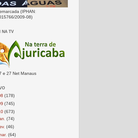
emarcada (IPHAN:
015766/2009-08)
 NA TV
7 e 27 Net Manaus
VO
08
(178)
09
(745)
10
(673)
jan.
(74)
fev.
(46)
mar.
(64)