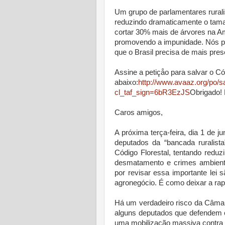
Um grupo de parlamentares ruralis
reduzindo dramaticamente o taman
cortar 30% mais de árvores na Am
promovendo a impunidade. Nós pr
que o Brasil precisa de mais pr
Assine a petiçåo para salvar o Có
abaixo:
http://www.avaaz.org/po/s
cl_taf_sign=6bR3EzJS
Obrigado! 
Caros amigos,
A próxima terça-feira, dia 1 de j
deputados da “bancada ruralista
Código Florestal, tentando reduz
desmatamento e crimes ambienta
por revisar essa importante lei 
agronegócio. É como deixar a rap
Há um verdadeiro risco da Câmar
alguns deputados que defendem o
uma mobilização massiva contra t