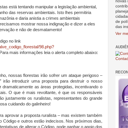
novas 
contrib
tas está tentando manipular a legislação ambiental,
planej
ho das reservas ambientais. Isto lhes permitiria
cidada
azônia e daria anistia a crimes ambientais
de polí
ecisamos mostrar nossa indignação e dizer a eles
das in
eservação e não de desmatamento!
Ver me
digo no link
alve_codigo_florestal/98.php?
AUDIÊ
Para mais informações leia o alerta completo abaixo:
Contad
RECO
unho, nossas florestas irão sofrer um ataque perigoso –
” irão introduzir uma proposta para destruir o nosso
ir dramaticamente as áreas protegidas, incentivando o
is. O que é mais revoltante, é que os responsáveis
são justamente os ruralistas, representantes do grande
osa cuidando do galinheiro!
a aprovar a proposta ruralista – mas existem também
 Código e outros estão indecisos. Nos próximos dias,
entativas de alterar o Código, pode ganhar o apoio dos