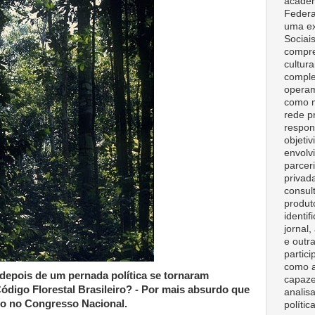
acadêm
Federa
uma ex
Sociai
compre
cultura
comple
opera
como m
rede p
respon
objeti
envolv
parceri
privad
consult
produt
identif
jornal
e outr
partici
como a
 depois de um pernada política se tornaram
capaze
Código Florestal Brasileiro? - Por mais absurdo que
analisa
o no Congresso Nacional.
polític