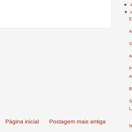
►
▼
E
A
S
A
P
A
B
S
L
Página inicial
Postagem mais antiga
N