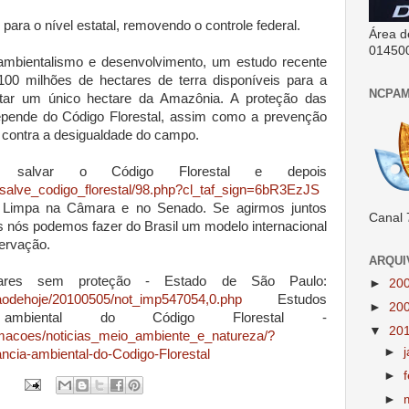
l para o nível estatal, removendo o controle federal.
Área d
01450
mbientalismo e desenvolvimento, um estudo recente
100 milhões de hectares de terra disponíveis para a
NCPAM
atar um único hectare da Amazônia. A proteção das
depende do Código Florestal, assim como a prevenção
 contra a desigualdade do campo.
 salvar o Código Florestal e depois
/salve_codigo_florestal/98.php?cl_taf_sign=6bR3EzJS
 Limpa na Câmara e no Senado. Se agirmos juntos
Canal 
s nós podemos fazer do Brasil um modelo internacional
ervação.
ARQUI
res sem proteção - Estado de São Paulo:
►
20
daodehoje/20100505/not_imp547054,0.php
Estudos
►
20
a ambiental do Código Florestal -
▼
20
ormacoes/noticias_meio_ambiente_e_natureza/?
►
ncia-ambiental-do-Codigo-Florestal
►
►