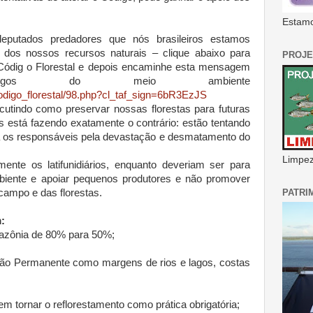
Estamo
eputados predadores que nós brasileiros estamos
dos nossos recursos naturais – clique abaixo para
PROJE
 Códig o Florestal e depois encaminhe esta mensagem
gos do meio ambiente
odigo_florestal/98.php?cl_taf_sign=6bR3EzJS
utindo como preservar nossas florestas para futuras
 está fazendo exatamente o contrário: estão tentando
ra os responsáveis pela devastação e desmatamento do
Limpeza
mente os latifunidiários, enquanto deveriam ser para
mbiente e apoiar pequenos produtores e não promover
PATRI
campo e das florestas.
:
mazônia de 80% para 50%;
ção Permanente como margens de rios e lagos, costas
em tornar o reflorestamento como prática obrigatória;