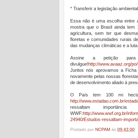
* Transferir a legislação ambienta
Essa não é uma escolha entre a
mostra que o Brasil ainda tem 
agricultura, sem ter que desm
floretas e comunidades rurais 
das mudanças climáticas e a luta
Assine a petição para
divulgue!
http://www.avaaz.org/po
Juntos nós aprovamos a Ficha
novamente pelas nossas floresta
de desenvolvimento aliado à pres
O País tem 100 mi hecta
http://www.estadao.com.br/esta
ressaltam importânci
WWF:
http://www.wwf.org.br/inf
24940/Estudos-ressaltam-importa
Postado por
NCPAM
às
09:43:00