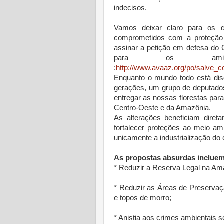
indecisos.
Vamos deixar claro para os d
comprometidos com a proteção 
assinar a petição em defesa do
para os ami
:
http://www.avaaz.org/po/salve_c
Enquanto o mundo todo está disc
gerações, um grupo de deputados
entregar as nossas florestas pa
Centro-Oeste e da Amazônia.
As alterações beneficiam direta
fortalecer proteções ao meio a
unicamente a industrialização do 
As propostas absurdas incluem
* Reduzir a Reserva Legal na A
* Reduzir as Áreas de Preserva
e topos de morro;
* Anistia aos crimes ambientais s