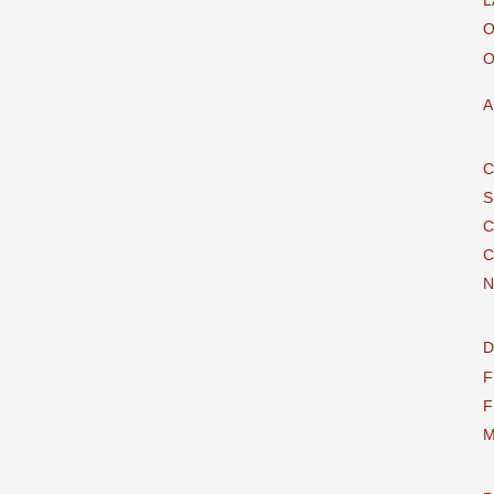
L
O
O
A
C
S
C
C
N
D
F
F
M