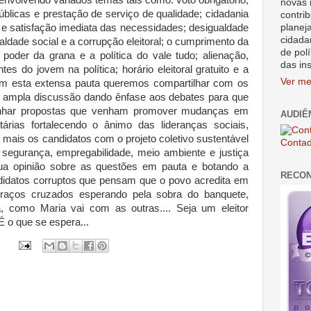
envolvendo variados temas tais como: voto obrigatório;
novas 
s públicas e prestação de serviço de qualidade; cidadania
contrib
planej
o e satisfação imediata das necessidades; desigualdade
cidada
aldade social e a corrupção eleitoral; o cumprimento da
de polí
o poder da grana e a política do vale tudo; alienação,
das in
tes do jovem na política; horário eleitoral gratuito e a
Ver me
om esta extensa pauta queremos compartilhar com os
 ampla discussão dando ênfase aos debates para que
nhar propostas que venham promover mudanças em
AUDIÊ
árias fortalecendo o ânimo das lideranças sociais,
ais os candidatos com o projeto coletivo sustentável
Contad
segurança, empregabilidade, meio ambiente e justiça
 sua opinião sobre as questões em pauta e botando a
RECO
didatos corruptos que pensam que o povo acredita em
braços cruzados esperando pela sobra do banquete,
 como Maria vai com as outras.... Seja um eleitor
É o que se espera...