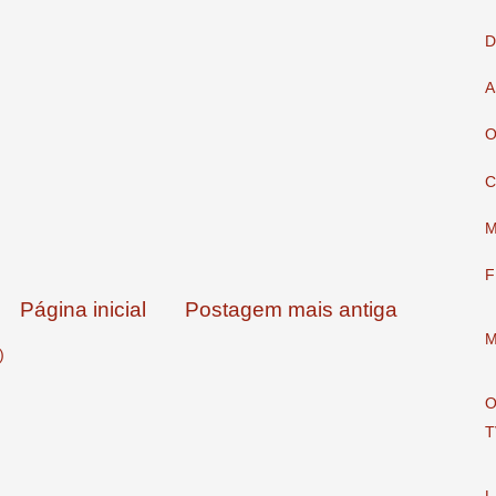
D
A
O
C
M
F
Página inicial
Postagem mais antiga
M
)
O
T