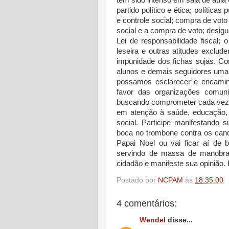
tem sido intenso em sala de aula 
partido político e ética; política
e controle social; compra de vot
social e a compra de voto; desigu
Lei de responsabilidade fiscal; 
leseira e outras atitudes excluden
impunidade dos fichas sujas. C
alunos e demais seguidores uma
possamos esclarecer e encami
favor das organizações comunit
buscando comprometer cada vez m
em atenção à saúde, educação, 
social. Participe manifestando
boca no trombone contra os can
Papai Noel ou vai ficar aí de 
servindo de massa de manobra,
cidadão e manifeste sua opinião. 
Postado por
NCPAM
às
18:35:00
4 comentários:
Wendel
disse...