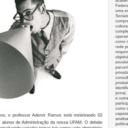
acadêm
Federa
uma ex
Sociai
compre
cultura
comple
opera
como m
rede p
respon
objeti
envolv
parceri
privad
consult
produt
identif
jornal
e outr
partici
como a
capaze
no, o professor Ademir Ramos está ministrando 02
analisa
 os alunos de Administração da nossa UFAM. O debate
polític