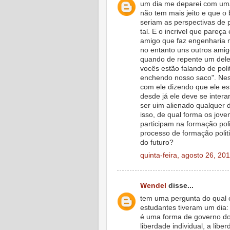
um dia me deparei com uma
não tem mais jeito e que o 
seriam as perspectivas de
tal. E o incrivel que pareç
amigo que faz engenharia n
no entanto uns outros ami
quando de repente um dele
vocês estão falando de politi
enchendo nosso saco". Nes
com ele dizendo que ele est
desde já ele deve se inter
ser uim alienado qualquer 
isso, de qual forma os jove
participam na formação poli
processo de formação politi
do futuro?
quinta-feira, agosto 26, 20
Wendel
disse...
tem uma pergunta do qual 
estudantes tiveram um dia: 
é uma forma de governo do
liberdade individual, a libe