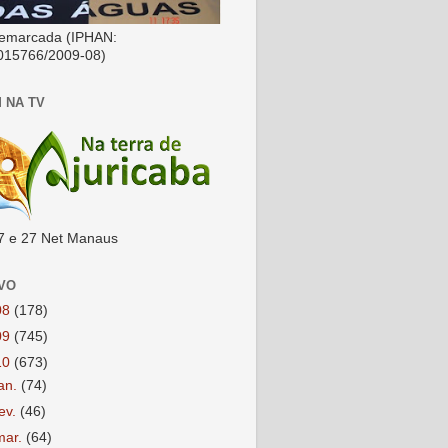
emarcada (IPHAN:
015766/2009-08)
 NA TV
7 e 27 Net Manaus
VO
08
(178)
09
(745)
10
(673)
jan.
(74)
fev.
(46)
mar.
(64)