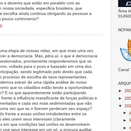
itos e deveres que estão em paralelo com as
nossa sociedade, especifica brasileira, que
Área d
 de escolha ainda continua obrigando as pessoas a
01450
m pouco controverso?
10
NCPAM
uma etapa de nossas vidas, em que mais uma vez
cer a democracia. Mas, péra aí, o que é democracia
uestionados, prontamente responderemos que se
erno, voltada para o povo e baseado em cima dos
Canal 
articipação, sendo legitimado pelo direito que cada
do processo de escolha de seus representantes.
odemos extrair de uma rápida análise de nosso
ARQUI
mesmo que os cidadãos estão tendo a oportunidade
►
20
sso? E os que aparentemente estão participando
rente à influência massificante de forças políticas e
►
20
mentadas e cada vez mais sedimentadas que não
▼
20
 uma vez que se o fizerem perderam seu espaço?
►
o frente a essas uniões mirabolantes entre os
to eles unem seus interesses (claramente
►
s em que condições tais uniões se desenvolvem.
►
 une seus interesse em um só, e procura auditar