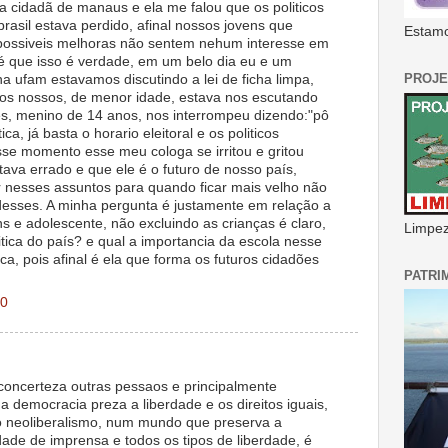
 cidadã de manaus e ela me falou que os politicos
brasil estava perdido, afinal nossos jovens que
Estamo
 possiveis melhoras não sentem nehum interesse em
a é que isso é verdade, em um belo dia eu e um
PROJE
a ufam estavamos discutindo a lei de ficha limpa,
gos nossos, de menor idade, estava nos escutando
s, menino de 14 anos, nos interrompeu dizendo:"pô
ca, já basta o horario eleitoral e os politicos
se momento esse meu cologa se irritou e gritou
ava errado e que ele é o futuro de nosso país,
ar nesses assuntos para quando ficar mais velho não
desses. A minha pergunta é justamente em relação a
ns e adolescente, não excluindo as crianças é claro,
Limpeza
tica do país? e qual a importancia da escola nesse
ca, pois afinal é ela que forma os futuros cidadões
PATRI
10
concerteza outras pessaos e principalmente
a democracia preza a liberdade e os direitos iguais,
 neoliberalismo, num mundo que preserva a
rdade de imprensa e todos os tipos de liberdade, é