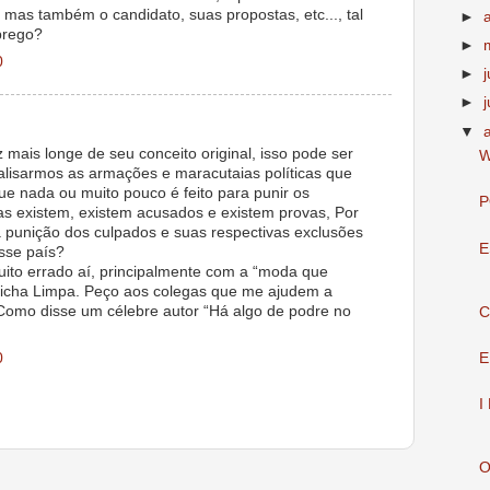
, mas também o candidato, suas propostas, etc..., tal
►
prego?
►
0
►
►
j
▼
mais longe de seu conceito original, isso pode ser
W
alisarmos as armações e maracutaias políticas que
e nada ou muito pouco é feito para punir os
P
vas existem, existem acusados e existem provas, Por
a punição dos culpados e suas respectivas exclusões
E
esse país?
uito errado aí, principalmente com a “moda que
 Ficha Limpa. Peço aos colegas que me ajudem a
Como disse um célebre autor “Há algo de podre no
C
0
E
I
O