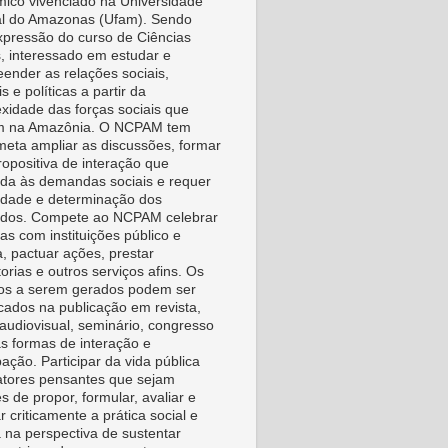
ico vivenciado na Universidade
l do Amazonas (Ufam). Sendo
pressão do curso de Ciências
s, interessado em estudar e
ender as relações sociais,
is e políticas a partir da
xidade das forças sociais que
m na Amazônia. O NCPAM tem
eta ampliar as discussões, formar
ropositiva de interação que
da às demandas sociais e requer
vidade e determinação dos
idos. Compete ao NCPAM celebrar
as com instituições público e
a, pactuar ações, prestar
orias e outros serviços afins. Os
os a serem gerados podem ser
icados na publicação em revista,
, audiovisual, seminário, congresso
as formas de interação e
pação. Participar da vida pública
tores pensantes que sejam
s de propor, formular, avaliar e
r criticamente a prática social e
a na perspectiva de sustentar