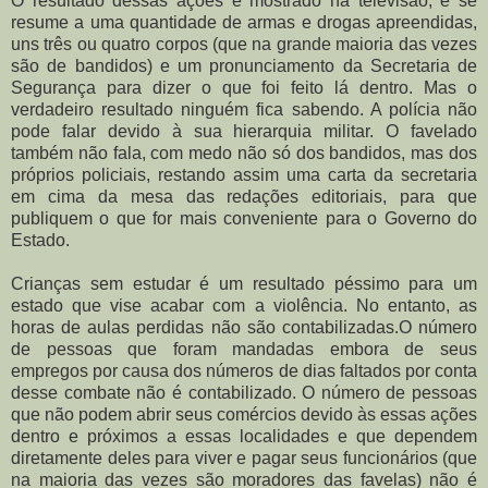
O resultado dessas ações é mostrado na televisão, e se
resume a uma quantidade de armas e drogas apreendidas,
uns três ou quatro corpos (que na grande maioria das vezes
são de bandidos) e um pronunciamento da Secretaria de
Segurança para dizer o que foi feito lá dentro. Mas o
verdadeiro resultado ninguém fica sabendo. A polícia não
pode falar devido à sua hierarquia militar. O favelado
também não fala, com medo não só dos bandidos, mas dos
próprios policiais, restando assim uma carta da secretaria
em cima da mesa das redações editoriais, para que
publiquem o que for mais conveniente para o Governo do
Estado.
Crianças sem estudar é um resultado péssimo para um
estado que vise acabar com a violência. No entanto, as
horas de aulas perdidas não são contabilizadas.O número
de pessoas que foram mandadas embora de seus
empregos por causa dos números de dias faltados por conta
desse combate não é contabilizado. O número de pessoas
que não podem abrir seus comércios devido às essas ações
dentro e próximos a essas localidades e que dependem
diretamente deles para viver e pagar seus funcionários (que
na maioria das vezes são moradores das favelas) não é