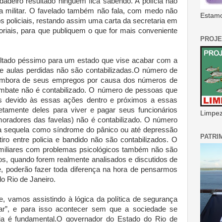
rdadeiro resultado ninguém fica sabendo. A polícia não
uia militar. O favelado também não fala, com medo não
Estamo
s policiais, restando assim uma carta da secretaria em
riais, para que publiquem o que for mais conveniente
PROJE
ltado péssimo para um estado que vise acabar com a
 de aulas perdidas não são contabilizadas.O número de
mbora de seus empregos por causa dos números de
ombate não é contabilizado. O número de pessoas que
s devido às essas ações dentro e próximos a essas
etamente deles para viver e pagar seus funcionários
Limpeza
oradores das favelas) não é contabilizado. O número
 sequela como síndrome do pânico ou até depressão
PATRI
tiro entre policia e bandido não são contabilizados. O
amiliares com problemas psicológicos também não são
s, quando forem realmente analisados e discutidos de
e, poderão fazer toda diferença na hora de pensarmos
o Rio de Janeiro.
, vamos assistindo à lógica da política de segurança
ar”, e para isso acontecer sem que a sociedade se
dia é fundamental.O governador do Estado do Rio de