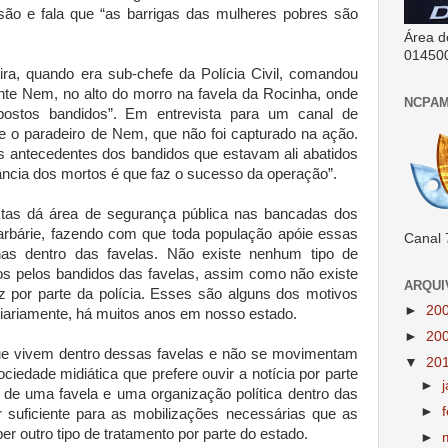
isão e fala que “as barrigas das mulheres pobres são
Área d
01450
ira, quando era sub-chefe da Polícia Civil, comandou
ante Nem, no alto do morro na favela da Rocinha, onde
NCPAM
postos bandidos”. Em entrevista para um canal de
bre o paradeiro de Nem, que não foi capturado na ação.
s antecedentes dos bandidos que estavam ali abatidos
tância dos mortos é que faz o sucesso da operação”.
tas dá área de segurança pública nas bancadas dos
barbárie, fazendo com que toda população apóie essas
Canal 
nas dentro das favelas. Não existe nenhum tipo de
s pelos bandidos das favelas, assim como não existe
ARQUI
az por parte da polícia. Esses são alguns dos motivos
►
20
diariamente, há muitos anos em nosso estado.
►
20
e vivem dentro dessas favelas e não se movimentam
▼
20
ociedade midiática que prefere ouvir a notícia por parte
►
 de uma favela e uma organização política dentro das
►
r suficiente para as mobilizações necessárias que as
er outro tipo de tratamento por parte do estado.
►