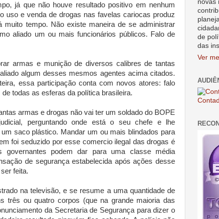
novas 
po, já que não houve resultado positivo em nenhum
contrib
o uso e venda de drogas nas favelas cariocas produz
planej
á muito tempo. Não existe maneira de se administrar
cidada
o aliado um ou mais funcionários públicos. Falo de
de polí
.
das in
Ver me
ar armas e munição de diversos calibres de tantas
aliado algum desses mesmos agentes acima citados.
AUDIÊ
eira, essa participação conta com novos atores: falo
de todas as esferas da política brasileira.
Contad
antas armas e drogas não vai ter um soldado do BOPE
icial, perguntando onde está o seu chefe e lhe
RECO
um saco plástico. Mandar um ou mais blindados para
em foi seduzido por esse comercio ilegal das drogas é
os governantes podem dar para uma classe média
nsação de segurança estabelecida após ações desse
ser feita.
trado na televisão, e se resume a uma quantidade de
s três ou quatro corpos (que na grande maioria das
nunciamento da Secretaria de Segurança para dizer o