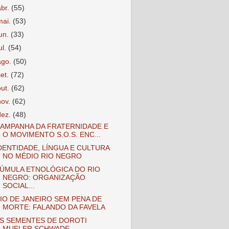
abr.
(55)
mai.
(53)
jun.
(33)
ul.
(54)
ago.
(50)
set.
(72)
out.
(62)
nov.
(62)
dez.
(48)
AMPANHA DA FRATERNIDADE E
O MOVIMENTO S.O.S. ENC...
DENTIDADE, LÍNGUA E CULTURA
NO MÉDIO RIO NEGRO
ÚMULA ETNOLÓGICA DO RIO
NEGRO: ORGANIZAÇÃO
SOCIAL...
IO DE JANEIRO SEM PENA DE
MORTE: FALANDO DA FAVELA
S SEMENTES DE DOROTI
MUELER SCHWADE