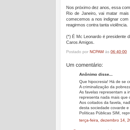
Nos próximo dez anos, essa combi
Rio de Janeiro, vai matar mais
comecemos a nos indignar com e
reagirmos contra tanta violência.
(*) É Mc Leonardo é presidente da
Caros Amigos.
Postado por
NCPAM
às
06:40:00
Um comentário:
Anônimo disse...
Que hipocresia! Há de se cr
A criminalizaçâo da pobreza
As favelas representam a i
representa nada mais que o
Aos coitados da favela, nad
desta sociedade covarde e 
Políticas Públicas SIM, re
terça-feira, dezembro 14, 