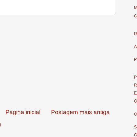
M
C
R
A
P
P
P
E
Q
Página inicial
Postagem mais antiga
O
)
S
O