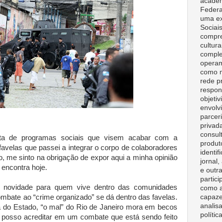
acadêm
Federa
uma ex
Sociai
compre
cultura
comple
opera
como m
rede p
respon
objeti
envolv
parceri
privad
consult
lta de programas sociais que visem acabar com a
produt
favelas que passei a integrar o corpo de colaboradores
identif
o, me sinto na obrigação de expor aqui a minha opinião
jornal
 encontra hoje.
e outr
partici
 novidade para quem vive dentro das comunidades
como a
capaze
mbate ao “crime organizado” se dá dentro das favelas.
analisa
 do Estado, “o mal” do Rio de Janeiro mora em becos
polític
o posso acreditar em um combate que está sendo feito