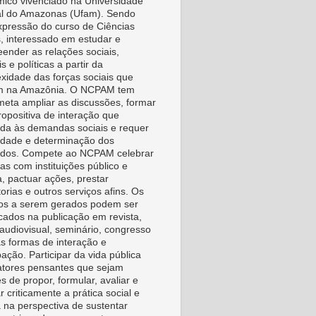
ico vivenciado na Universidade
l do Amazonas (Ufam). Sendo
pressão do curso de Ciências
s, interessado em estudar e
ender as relações sociais,
is e políticas a partir da
xidade das forças sociais que
m na Amazônia. O NCPAM tem
eta ampliar as discussões, formar
ropositiva de interação que
da às demandas sociais e requer
vidade e determinação dos
idos. Compete ao NCPAM celebrar
as com instituições público e
a, pactuar ações, prestar
orias e outros serviços afins. Os
os a serem gerados podem ser
icados na publicação em revista,
, audiovisual, seminário, congresso
as formas de interação e
pação. Participar da vida pública
tores pensantes que sejam
s de propor, formular, avaliar e
r criticamente a prática social e
a na perspectiva de sustentar