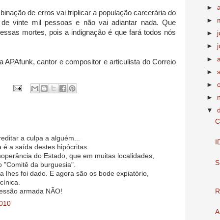
►
nação de erros vai triplicar a população carcerária do
►
 de vinte mil pessoas e não vai adiantar nada. Que
ssas mortes, pois a indignação é que fará todos nós
►
►
j
►
 APAfunk, cantor e compositor e articulista do Correio
►
►
►
▼
C
editar a culpa a alguém...
I
 é a saída destes hipócritas.
noperância do Estado, que em muitas localidades,
S
 "Comitê da burguesia".
a lhes foi dado. E agora são os bode expiatório,
cínica.
pressão armada NÃO!
R
2010
A