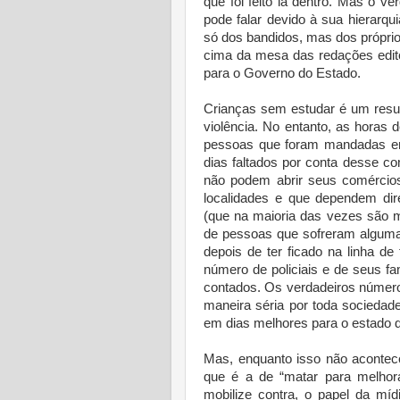
que foi feito lá dentro. Mas o ve
pode falar devido à sua hierarq
só dos bandidos, mas dos próprio
cima da mesa das redações edito
para o Governo do Estado.
Crianças sem estudar é um resu
violência. No entanto, as horas
pessoas que foram mandadas e
dias faltados por conta desse c
não podem abrir seus comércio
localidades e que dependem dir
(que na maioria das vezes são m
de pessoas que sofreram alguma
depois de ter ficado na linha de 
número de policiais e de seus f
contados. Os verdadeiros número
maneira séria por toda sociedad
em dias melhores para o estado d
Mas, enquanto isso não acontece
que é a de “matar para melhor
mobilize contra, o papel da mí