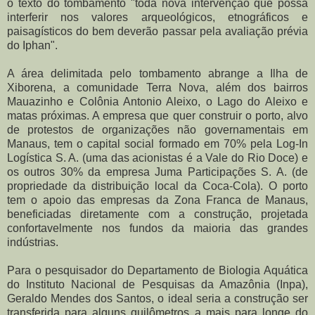
o texto do tombamento "toda nova intervenção que possa
interferir nos valores arqueológicos, etnográficos e
paisagísticos do bem deverão passar pela avaliação prévia
do Iphan".
A área delimitada pelo tombamento abrange a Ilha de
Xiborena, a comunidade Terra Nova, além dos bairros
Mauazinho e Colônia Antonio Aleixo, o Lago do Aleixo e
matas próximas. A empresa que quer construir o porto, alvo
de protestos de organizações não governamentais em
Manaus, tem o capital social formado em 70% pela Log-In
Logística S. A. (uma das acionistas é a Vale do Rio Doce) e
os outros 30% da empresa Juma Participações S. A. (de
propriedade da distribuição local da Coca-Cola). O porto
tem o apoio das empresas da Zona Franca de Manaus,
beneficiadas diretamente com a construção, projetada
confortavelmente nos fundos da maioria das grandes
indústrias.
Para o pesquisador do Departamento de Biologia Aquática
do Instituto Nacional de Pesquisas da Amazônia (Inpa),
Geraldo Mendes dos Santos, o ideal seria a construção ser
transferida para alguns quilômetros a mais para longe do