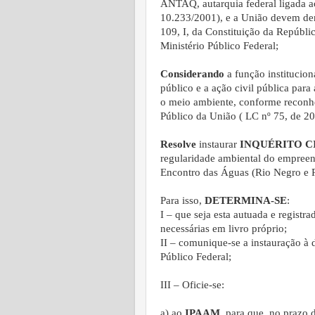
ANTAQ, autarquia federal ligada ao
10.233/2001), e a União devem dem
109, I, da Constituição da Repúblic
Ministério Público Federal;
Considerando
a função institucion
público e a ação civil pública para 
o meio ambiente, conforme reconhe
Público da União ( LC nº 75, de 20.5
Resolve
instaurar
INQUÉRITO C
regularidade ambiental do empreen
Encontro das Águas (Rio Negro e 
Para isso,
DETERMINA-SE
:
I – que seja esta autuada e regist
necessárias em livro próprio;
II – comunique-se a instauração à
Público Federal;
III – Oficie-se:
a) ao
IPAAM
, para que, no prazo d