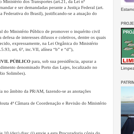
 Ministério dos Transportes (art.21, da Lei nº
andar e ser demandadas perante a Justiça Federal (art.
Estamo
a Federativa do Brasil), justificando-se a atuação do
PROJE
al do Ministério Público de promover o inquérito civil
a defesa de interesses difusos e coletivos, dentre os quais
cido, expressamente, na Lei Orgânica do Ministério
.93, art, 6º, inc.VII, alínea “b” e “d”),
IVIL PÚBLICO
para, sob sua presidência, apurar a
dimento denominado Porto das Lajes, localizado no
Limpeza
Rio Solimões).
PATRI
rada no âmbito da PR/AM, fazendo-se as anotações
 douta 4ª Câmara de Coordenação e Revisão do Ministério
e 10 (dez) dias: (i) envie a esta Procuradoria cópia do