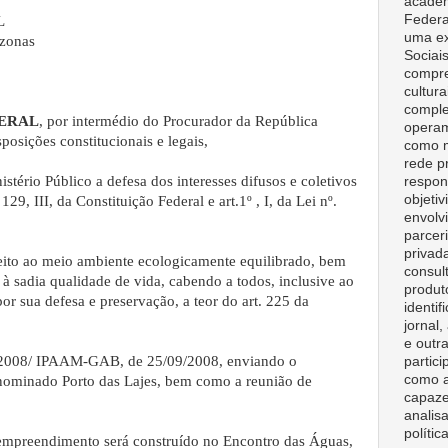
acadêm
Federa
L
uma ex
azonas
Sociai
compre
cultura
comple
DERAL
, por intermédio do Procurador da República
opera
posições constitucionais e legais,
como m
rede p
tério Público a defesa dos interesses difusos e coletivos
respon
objeti
9, III, da Constituição Federal e art.1º , I, da Lei nº.
envolv
parceri
privad
eito ao meio ambiente ecologicamente equilibrado, bem
consult
 sadia qualidade de vida, cabendo a todos, inclusive ao
produt
or sua defesa e preservação, a teor do art. 225 da
identif
jornal
e outr
/ 2008/ IPAAM-GAB, de 25/09/2008, enviando o
partici
como a
minado Porto das Lajes, bem como a reunião de
capaze
analisa
polític
mpreendimento será construído no Encontro das Águas,