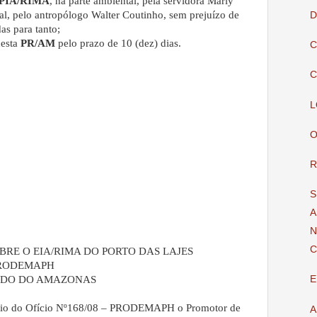
PIA/RIMA
, na parte ambiental, pela servidora Marly
ial, pelo antropólogo Walter Coutinho, sem prejuízo de
D
as para tanto;
desta
PR/AM
pelo prazo de 10 (dez) dias.
C
C
L
O
R
S
A
N
C
BRE O EIA/RIMA DO PORTO DAS LAJES
. PRODEMAPH
TADO DO AMAZONAS
E
eio do Ofício Nº168/08 – PRODEMAPH o Promotor de
A