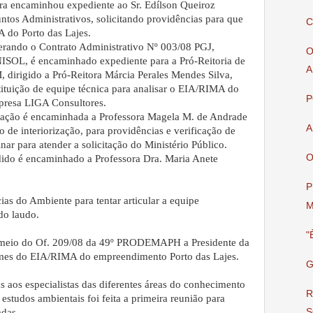
ra encaminhou expediente ao Sr. Edílson Queiroz
ntos Administrativos, solicitando providências para que
C
 do Porto das Lajes.
erando o Contrato Administrativo Nº 003/08 PGJ,
O
SOL, é encaminhado expediente para a Pró-Reitoria de
A
 dirigido a Pró-Reitora Márcia Perales Mendes Silva,
stituição de equipe técnica para analisar o EIA/RIMA do
P
mpresa LIGA Consultores.
itação é encaminhada a Professora Magela M. de Andrade
A
 de interiorização, para providências e verificação de
inar para atender a solicitação do Ministério Público.
O
do é encaminhado a Professora Dra. Maria Anete
P
as do Ambiente para tentar articular a equipe
M
ido laudo.
"
meio do Of. 209/08 da 49º PRODEMAPH a Presidente da
umes do EIA/RIMA do empreendimento Porto das Lajes.
G
 aos especialistas das diferentes áreas do conhecimento
R
estudos ambientais foi feita a primeira reunião para
adas.
S