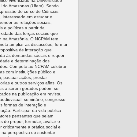
ico vivenciado na Universidade
l do Amazonas (Ufam). Sendo
pressão do curso de Ciências
s, interessado em estudar e
ender as relações sociais,
is e políticas a partir da
xidade das forças sociais que
m na Amazônia. O NCPAM tem
eta ampliar as discussões, formar
ropositiva de interação que
da às demandas sociais e requer
vidade e determinação dos
idos. Compete ao NCPAM celebrar
as com instituições público e
a, pactuar ações, prestar
orias e outros serviços afins. Os
os a serem gerados podem ser
icados na publicação em revista,
, audiovisual, seminário, congresso
as formas de interação e
pação. Participar da vida pública
tores pensantes que sejam
s de propor, formular, avaliar e
r criticamente a prática social e
a na perspectiva de sustentar