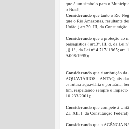
que é um símbolo para o Municípi
o Brasil;
Considerando
que tanto o Rio Neg
que o Rio Amazonas, resultante des
União ( art.20. III, da Constituição
Considerando
que a proteção ao m
paisagística ( art.3º, III, d, da Lei
, § 1º , da Lei nº 4.717/ 1965; art. 1
9.008/1995);
Considerando
que é atribuição
AQUAVIÁRIOS – ANTAQ atividades 
estrutura aquaviária e portuária, 
fim, respeitando sempre o impacto am
10.233/2001);
Considerando
que compete à União a
21. XII, f, da Constituição Federal)
Considerando
que a AGÊNCIA 