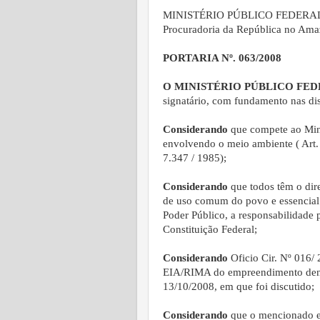
MINISTÉRIO PÚBLICO FEDERA
Procuradoria da República no Am
PORTARIA Nº. 063/2008
O MINISTÉRIO PÚBLICO FE
signatário, com fundamento nas dis
Considerando
que compete ao Minis
envolvendo o meio ambiente ( Art. 12
7.347 / 1985);
Considerando
que todos têm o dir
de uso comum do povo e essencial à
Poder Público, a responsabilidade p
Constituição Federal;
Considerando
Oficio Cir. Nº 016
EIA/RIMA do empreendimento deno
13/10/2008, em que foi discutido;
Considerando
que o mencionado e