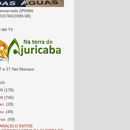
emarcada (IPHAN:
015766/2009-08)
 NA TV
7 e 27 Net Manaus
VO
08
(178)
09
(745)
jan.
(28)
fev.
(49)
mar.
(69)
ARALELO ENTRE