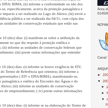
o EPIA/ RIMA; (ii) informe a conformidade ou não dos
-se, especificamente, acerca da proteção paisagística e
Área d
01450
 impacto a ser realizado no Lago do Aleixo; (iii) envie a
ência pública a ser realizada dia 04/11, com cópia dos
e as unidades de conservação estaduais que estão nas
NCPAM
 10 (dez) dias: (i) manifeste-se sobre a atribuição da
mente no que diz respeito à proteção estética e
; (ii) informe as unidades de conservação federais que
imento; (iii) preste outras informações que entender
Canal 
 10 (dez) dias: (i) informe se houve exigência de EIV,
ARQUI
 do Termo de Referência que orientou; (ii) informe a
►
20
apresentados ( EIV e EPIA/RIMA), manifestando-se,
▼
20
o paisagística e estética do Encontro das Águas e do
 Aleixo; (iii) informe as unidades de conservação
►
es do empreendimento; ( iv) preste outras informações
►
▼
P
 10 (dez) dias: (i) informe se na elaboração do Termo de