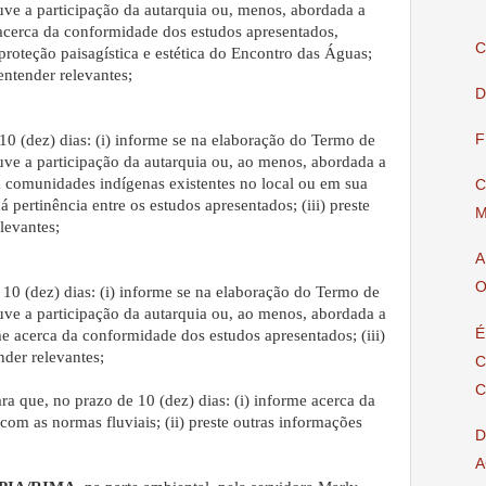
e a participação da autarquia ou, menos, abordada a
 acerca da conformidade dos estudos apresentados,
C
proteção paisagística e estética do Encontro das Águas;
entender relevantes;
D
F
10 (dez) dias: (i) informe se na elaboração do Termo de
e a participação da autarquia ou, ao menos, abordada a
há comunidades indígenas existentes no local ou em sua
C
há pertinência entre os estudos apresentados; (iii) preste
M
levantes;
A
O
10 (dez) dias: (i) informe se na elaboração do Termo de
e a participação da autarquia ou, ao menos, abordada a
É
rme acerca da conformidade dos estudos apresentados; (iii)
nder relevantes;
C
C
ra que, no prazo de 10 (dez) dias: (i) informe acerca da
m as normas fluviais; (ii) preste outras informações
D
A