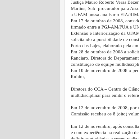
Justiça Mauro Roberto Veras Bezer
Martins, Sub- procurador para Assu
a UFAM possa analisar o EIA/RIMA
Em 17 de outubro de 2008, consid
firmado entre a PGJ-AM/FUA e UNI
Extensão e Interiorização da UFAM,
solicitando a possibilidade de con
Porto das Lajes, elaborado pela e
Em 28 de outubro de 2008 a solic
Ranciaro, Diretora do Departamento
constituição de equipe multidiscipl
Em 10 de novembro de 2008 o pedi
Rubim,
Diretora do CCA – Centro de Ciênci
multidisciplinar para emitir o refer
Em 12 de novembro de 2008, por 
Comissão recebeu os 8 (oito) vol
Em 12 de novembro, após consultas
e com experiência na realização de 
definir as atividades a serem realiz