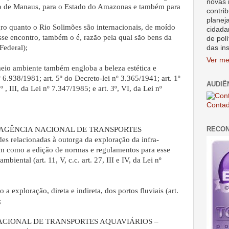
novas 
o de Manaus, para o Estado do Amazonas e também para
contrib
planej
ro quanto o Rio Solimões são internacionais, de moído
cidada
se encontro, também o é, razão pela qual são bens da
de polí
 Federal);
das in
Ver me
eio ambiente também engloba a beleza estética e
 nº 6.938/1981; art. 5º do Decreto-lei nº 3.365/1941; art. 1º
AUDIÊ
º , III, da Lei nº 7.347/1985; e art. 3º, VI, da Lei nº
Contad
RECO
 da AGÊNCIA NACIONAL DE TRANSPORTES
relacionadas à outorga da exploração da infra-
bem como a edição de normas e regulamentos para esse
biental (art. 11, V, c.c. art. 27, III e IV, da Lei nº
 exploração, direta e indireta, dos portos fluviais (art.
;
NACIONAL DE TRANSPORTES AQUAVIÁRIOS –