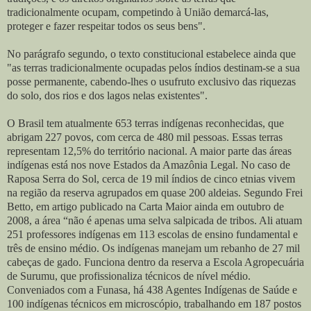
tradicionalmente ocupam, competindo à União demarcá-las,
proteger e fazer respeitar todos os seus bens".
No parágrafo segundo, o texto constitucional estabelece ainda que
"as terras tradicionalmente ocupadas pelos índios destinam-se a sua
posse permanente, cabendo-lhes o usufruto exclusivo das riquezas
do solo, dos rios e dos lagos nelas existentes".
O Brasil tem atualmente 653 terras indígenas reconhecidas, que
abrigam 227 povos, com cerca de 480 mil pessoas. Essas terras
representam 12,5% do território nacional. A maior parte das áreas
indígenas está nos nove Estados da Amazônia Legal. No caso de
Raposa Serra do Sol, cerca de 19 mil índios de cinco etnias vivem
na região da reserva agrupados em quase 200 aldeias. Segundo Frei
Betto, em artigo publicado na Carta Maior ainda em outubro de
2008, a área “não é apenas uma selva salpicada de tribos. Ali atuam
251 professores indígenas em 113 escolas de ensino fundamental e
três de ensino médio. Os indígenas manejam um rebanho de 27 mil
cabeças de gado. Funciona dentro da reserva a Escola Agropecuária
de Surumu, que profissionaliza técnicos de nível médio.
Conveniados com a Funasa, há 438 Agentes Indígenas de Saúde e
100 indígenas técnicos em microscópio, trabalhando em 187 postos