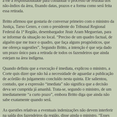
a ele a responsabilidade para comandar o processo de retirada dos
não-índios da área, fixando datas, prazos e a forma como será feita
essa retirada.
Britto afirmou que gostaria de conversar primeiro com o ministro da
Justiça, Tarso Genro, e com o presidente do Tribunal Regional
Federal da 1ª Região, desembargador Jirair Aram Meguerian, para
se informar da situação no local. “Preciso de um quadro factual, de
alguém que me trace o quadro, que faça alguns prognósticos, que
me ofereça sugestões”. Segundo Britto, a intenção é que seja dado
um prazo único para a retirada de todos os fazendeiros que ainda
estejam na área indígena.
Quando definiu que a execução é imediata, explicou o ministro, a
Corte quis dizer que não há a necessidade de aguardar a publicação
de acórdão do julgamento concluído nesta quinta. Ele salientou,
contudo, que a expressão “imediata” não significa que a decisão
deva ser cumprida já amanhã. Trata-se, segundo o ministro, de um
imediatamente “a curto prazo”, embora Britto diga que ainda não
sabe exatamente quando será.
As questões relativas a eventuais indenizações não devem interferir
na saída dos fazendeiros da região, disse ainda o ministro. “Esses