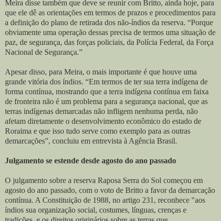
Meira disse também que deve se reunir com Britto, ainda hoje, para
que ele dê as orientações em termos de prazos e procedimentos para
a definição do plano de retirada dos não-índios da reserva. “Porque
obviamente uma operação dessas precisa de termos uma situação de
paz, de segurança, das forças policiais, da Polícia Federal, da Força
Nacional de Segurança.”
Apesar disso, para Meira, o mais importante é que houve uma
grande vitória dos índios. “Em termos de ter sua terra indígena de
forma contínua, mostrando que a terra indígena contínua em faixa
de fronteira não é um problema para a segurança nacional, que as
terras indígenas demarcadas não infligem nenhuma perda, não
afetam diretamente o desenvolvimento econômico do estado de
Roraima e que isso tudo serve como exemplo para as outras
demarcações”, concluiu em entrevista à Agência Brasil.
Julgamento se estende desde agosto do ano passado
O julgamento sobre a reserva Raposa Serra do Sol começou em
agosto do ano passado, com o voto de Britto a favor da demarcação
contínua. A Constituição de 1988, no artigo 231, reconhece "aos
índios sua organização social, costumes, línguas, crenças e
tradições, e os direitos originários sobre as terras que