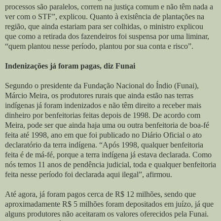
processos são paralelos, correm na justiça comum e não têm nada a
ver com o STF”, explicou. Quanto à existência de plantações na
região, que ainda estariam para ser colhidas, o ministro explicou
que como a retirada dos fazendeiros foi suspensa por uma liminar,
“quem plantou nesse período, plantou por sua conta e risco”.
Indenizações já foram pagas, diz Funai
Segundo o presidente da Fundação Nacional do Índio (Funai),
Márcio Meira, os produtores rurais que ainda estão nas terras
indígenas já foram indenizados e não têm direito a receber mais
dinheiro por benfeitorias feitas depois de 1998. De acordo com
Meira, pode ser que ainda haja uma ou outra benfeitoria de boa-fé
feita até 1998, ano em que foi publicado no Diário Oficial o ato
declaratório da terra indígena. “Após 1998, qualquer benfeitoria
feita é de má-fé, porque a terra indígena já estava declarada. Como
nós temos 11 anos de pendência judicial, toda e qualquer benfeitoria
feita nesse período foi declarada aqui ilegal”, afirmou.
Até agora, já foram pagos cerca de R$ 12 milhões, sendo que
aproximadamente R$ 5 milhões foram depositados em juízo, já que
alguns produtores não aceitaram os valores oferecidos pela Funai.