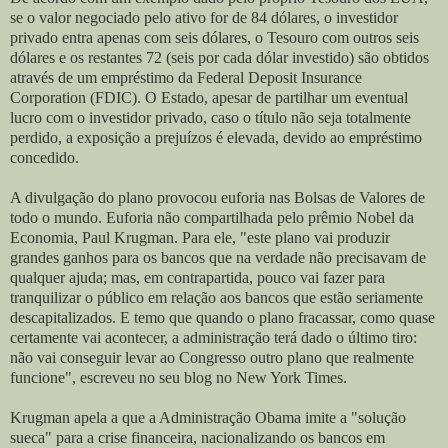
se o valor negociado pelo ativo for de 84 dólares, o investidor
privado entra apenas com seis dólares, o Tesouro com outros seis
dólares e os restantes 72 (seis por cada dólar investido) são obtidos
através de um empréstimo da Federal Deposit Insurance
Corporation (FDIC). O Estado, apesar de partilhar um eventual
lucro com o investidor privado, caso o título não seja totalmente
perdido, a exposição a prejuízos é elevada, devido ao empréstimo
concedido.
A divulgação do plano provocou euforia nas Bolsas de Valores de
todo o mundo. Euforia não compartilhada pelo prêmio Nobel da
Economia, Paul Krugman. Para ele, "este plano vai produzir
grandes ganhos para os bancos que na verdade não precisavam de
qualquer ajuda; mas, em contrapartida, pouco vai fazer para
tranquilizar o público em relação aos bancos que estão seriamente
descapitalizados. E temo que quando o plano fracassar, como quase
certamente vai acontecer, a administração terá dado o último tiro:
não vai conseguir levar ao Congresso outro plano que realmente
funcione", escreveu no seu blog no New York Times.
Krugman apela a que a Administração Obama imite a "solução
sueca" para a crise financeira, nacionalizando os bancos em