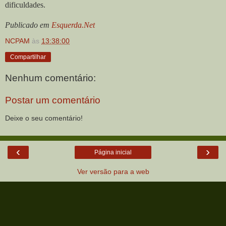
dificuldades.
Publicado em
Esquerda.Net
NCPAM
às
13:38:00
Compartilhar
Nenhum comentário:
Postar um comentário
Deixe o seu comentário!
‹
›
Página inicial
Ver versão para a web